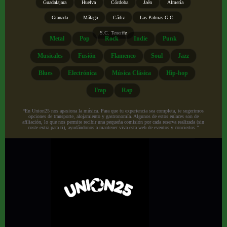
Guadalajara
Huelva
Córdoba
Jaén
Almería
Granada
Málaga
Cádiz
Las Palmas G.C.
S.C. Tenerife
Metal
Pop
Rock
Indie
Punk
Musicales
Fusión
Flamenco
Soul
Jazz
Blues
Electrónica
Música Clásica
Hip-hop
Trap
Rap
“En Union25 nos apasiona la música. Para que tu experiencia sea completa, te sugerimos
opciones de transporte, alojamiento y gastronomía. Algunos de estos enlaces son de
afiliación, lo que nos permite recibir una pequeña comisión por cada reserva realizada (sin
coste extra para ti), ayudándonos a mantener viva esta web de eventos y conciertos.”