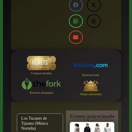
Comprar entradas
Reservar hotel
Reservar restaurante
Visitar sala/recinto
Evento patrocinado
Los Tucanes de
por:
Tijuana (Música
Norteña)