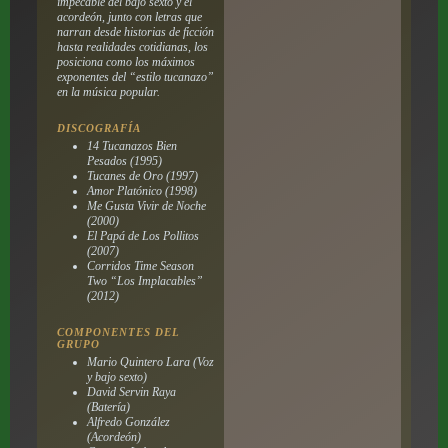
impecable del bajo sexto y el
acordeón, junto con letras que
narran desde historias de ficción
hasta realidades cotidianas, los
posiciona como los máximos
exponentes del “estilo tucanazo”
en la música popular.
DISCOGRAFÍA
14 Tucanazos Bien
Pesados (1995)
Tucanes de Oro (1997)
Amor Platónico (1998)
Me Gusta Vivir de Noche
(2000)
El Papá de Los Pollitos
(2007)
Corridos Time Season
Two “Los Implacables”
(2012)
COMPONENTES DEL
GRUPO
Mario Quintero Lara (Voz
y bajo sexto)
David Servin Raya
(Batería)
Alfredo González
(Acordeón)