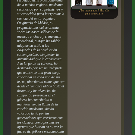
respetada dentro del panorama
de la música regional mexicana,
reconocido por su potente voz y
¿Tu marca aquí? Haz clic
su capacidad para interpretar la
para anunciarte.
esencia del sentir popular.
Originario de México, su
propuesta musical se asienta
sobre las bases sólidas de la
música ranchera y el mariachi
tradicional, aunque ha sabido
adaptar su estilo a las
exigencias de la producción
contemporánea sin perder la
autenticidad que lo caracteriza.
A lo largo de su carrera, ha
destacado por ser un intérprete
que transmite una gran carga
emocional en cada una de sus
letras, abordando temas que van
desde el romance idílico hasta el
desamor y las vivencias del
campo. Su presencia en el
género ha contribuido a
mantener viva la llama de la
canción mexicana, siendo
valorado tanto por las
generaciones que crecieron con
los clásicos como por nuevos
oyentes que buscan en su voz la
fuerza del folklore mexicano más