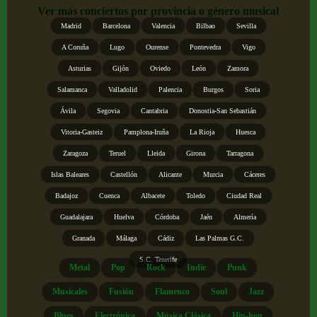
Ver más conciertos por provincia o género musical
Madrid
Barcelona
Valencia
Bilbao
Sevilla
A Coruña
Lugo
Ourense
Pontevedra
Vigo
Asturias
Gijón
Oviedo
León
Zamora
Salamanca
Valladolid
Palencia
Burgos
Soria
Ávila
Segovia
Cantabria
Donostia-San Sebastián
Vitoria-Gasteiz
Pamplona-Iruña
La Rioja
Huesca
Zaragoza
Teruel
Lleida
Girona
Tarragona
Islas Baleares
Castellón
Alicante
Murcia
Cáceres
Badajoz
Cuenca
Albacete
Toledo
Ciudad Real
Guadalajara
Huelva
Córdoba
Jaén
Almería
Granada
Málaga
Cádiz
Las Palmas G.C.
S.C. Tenerife
Metal
Pop
Rock
Indie
Punk
Musicales
Fusión
Flamenco
Soul
Jazz
Blues
Electrónica
Música Clásica
Hip-hop