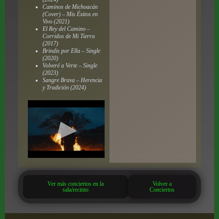
Caminos de Michoacán
(Cover) – Mis Éxitos en
Vivo (2021)
El Rey del Camino –
Corridos de Mi Tierra
(2017)
Brindis por Ella – Single
(2020)
Volveré a Verte – Single
(2023)
Sangre Brava – Herencia
y Tradición (2024)
Ver más conciertos en la
Volver a
sala/recinto
Conciertos