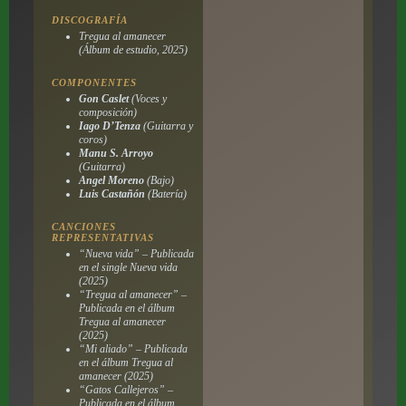
DISCOGRAFÍA
Tregua al amanecer
(Álbum de estudio, 2025)
COMPONENTES
Gon Caslet
(Voces y
composición)
Iago D’Tenza
(Guitarra y
coros)
Manu S. Arroyo
(Guitarra)
Angel Moreno
(Bajo)
Luis Castañón
(Batería)
CANCIONES
REPRESENTATIVAS
“Nueva vida” – Publicada
en el single
Nueva vida
(2025)
“Tregua al amanecer” –
Publicada en el álbum
Tregua al amanecer
(2025)
“Mi aliado” – Publicada
en el álbum
Tregua al
amanecer
(2025)
“Gatos Callejeros” –
Publicada en el álbum