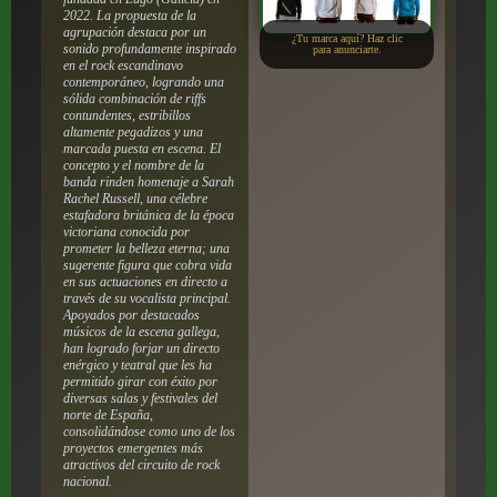
2022. La propuesta de la
agrupación destaca por un
¿Tu marca aquí? Haz clic
sonido profundamente inspirado
para anunciarte.
en el rock escandinavo
contemporáneo, logrando una
sólida combinación de riffs
contundentes, estribillos
altamente pegadizos y una
marcada puesta en escena. El
concepto y el nombre de la
banda rinden homenaje a Sarah
Rachel Russell, una célebre
estafadora británica de la época
victoriana conocida por
prometer la belleza eterna; una
sugerente figura que cobra vida
en sus actuaciones en directo a
través de su vocalista principal.
Apoyados por destacados
músicos de la escena gallega,
han logrado forjar un directo
enérgico y teatral que les ha
permitido girar con éxito por
diversas salas y festivales del
norte de España,
consolidándose como uno de los
proyectos emergentes más
atractivos del circuito de rock
nacional.