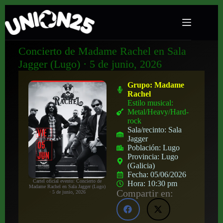
Concierto de Madame Rachel en Sala
Jagger (Lugo) · 5 de junio, 2026
Grupo:
Madame
Rachel
Estilo musical:
Metal/Heavy/Hard-
rock
Sala/recinto:
Sala
Jagger
Población:
Lugo
Provincia:
Lugo
(Galicia)
Fecha:
05/06/2026
Cartel oficial evento: Concierto de
Hora:
10:30 pm
Madame Rachel en Sala Jagger (Lugo)
Compartir en:
· 5 de junio, 2026