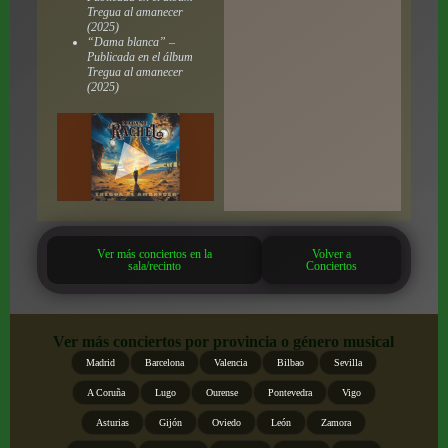
Tregua al amanecer
(2025)
“Dama blanca” –
Publicada en el álbum
Tregua al amanecer
(2025)
Ver más conciertos en la
Volver a
sala/recinto
Conciertos
Ver más conciertos por provincia o género musical
Madrid
Barcelona
Valencia
Bilbao
Sevilla
A Coruña
Lugo
Ourense
Pontevedra
Vigo
Asturias
Gijón
Oviedo
León
Zamora