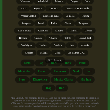
Salamanca
Valladolid
Palencia
Burgos
Soria
Ávila
Segovia
Cantabria
Donostia-San Sebastián
Vitoria-Gasteiz
Pamplona-Iruña
La Rioja
Huesca
Zaragoza
Teruel
Lleida
Girona
Tarragona
Islas Baleares
Castellón
Alicante
Murcia
Cáceres
Badajoz
Cuenca
Albacete
Toledo
Ciudad Real
Guadalajara
Huelva
Córdoba
Jaén
Almería
Granada
Málaga
Cádiz
Las Palmas G.C.
S.C. Tenerife
Metal
Pop
Rock
Indie
Punk
Musicales
Fusión
Flamenco
Soul
Jazz
Blues
Electrónica
Música Clásica
Hip-hop
Trap
Rap
“En Union25 nos apasiona la música. Para que tu experiencia sea completa, te sugerimos
opciones de transporte, alojamiento y gastronomía. Algunos de estos enlaces son de
afiliación, lo que nos permite recibir una pequeña comisión por cada reserva realizada (sin
coste extra para ti), ayudándonos a mantener viva esta web de eventos y conciertos.”