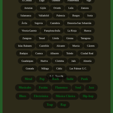
A Coruña
Lugo
Ourense
Pontevedra
Vigo
Asturias
Gijón
Oviedo
León
Zamora
Salamanca
Valladolid
Palencia
Burgos
Soria
Ávila
Segovia
Cantabria
Donostia-San Sebastián
Vitoria-Gasteiz
Pamplona-Iruña
La Rioja
Huesca
Zaragoza
Teruel
Lleida
Girona
Tarragona
Islas Baleares
Castellón
Alicante
Murcia
Cáceres
Badajoz
Cuenca
Albacete
Toledo
Ciudad Real
Guadalajara
Huelva
Córdoba
Jaén
Almería
Granada
Málaga
Cádiz
Las Palmas G.C.
S.C. Tenerife
Metal
Pop
Rock
Indie
Punk
Musicales
Fusión
Flamenco
Soul
Jazz
Blues
Electrónica
Música Clásica
Hip-hop
Trap
Rap