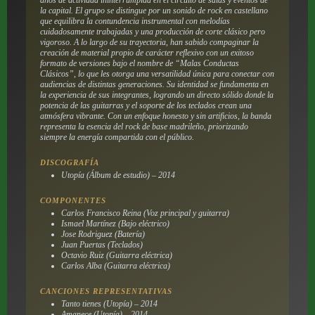
la capital. El grupo se distingue por un sonido de rock en castellano
que equilibra la contundencia instrumental con melodías
cuidadosamente trabajadas y una producción de corte clásico pero
vigoroso. A lo largo de su trayectoria, han sabido compaginar la
creación de material propio de carácter reflexivo con un exitoso
formato de versiones bajo el nombre de “Malas Conductas
Clásicos”, lo que les otorga una versatilidad única para conectar con
audiencias de distintas generaciones. Su identidad se fundamenta en
la experiencia de sus integrantes, logrando un directo sólido donde la
potencia de las guitarras y el soporte de los teclados crean una
atmósfera vibrante. Con un enfoque honesto y sin artificios, la banda
representa la esencia del rock de base madrileño, priorizando
siempre la energía compartida con el público.
DISCOGRAFÍA
Utopía (Álbum de estudio) – 2014
COMPONENTES
Carlos Francisco Reina (Voz principal y guitarra)
Ismael Martínez (Bajo eléctrico)
Jose Rodriguez (Batería)
Juan Puertas (Teclados)
Octavio Ruiz (Guitarra eléctrica)
Carlos Alba (Guitarra eléctrica)
CANCIONES REPRESENTATIVAS
Tanto tienes (Utopía) – 2014
Amanece (Utopía) – 2014