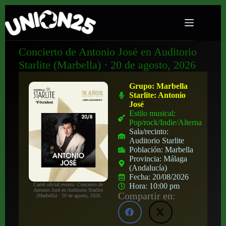
Concierto de Antonio José en Auditorio
Starlite (Marbella) · 20 de agosto, 2026
Grupo:
Marbella
Starlite: Antonio
José
Estilo musical:
Pop/rock/Indie/Alternativo
Sala/recinto:
Auditorio Starlite
Población:
Marbella
Provincia:
Málaga
(Andalucía)
Fecha:
20/08/2026
Cartel oficial evento: Concierto de
Hora:
10:00 pm
Antonio José en Auditorio Starlite
Compartir en:
(Marbella) · 20 de agosto, 2026