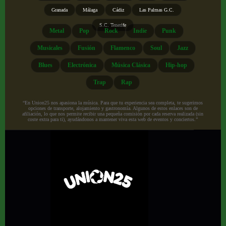
Granada
Málaga
Cádiz
Las Palmas G.C.
S.C. Tenerife
Metal
Pop
Rock
Indie
Punk
Musicales
Fusión
Flamenco
Soul
Jazz
Blues
Electrónica
Música Clásica
Hip-hop
Trap
Rap
“En Union25 nos apasiona la música. Para que tu experiencia sea completa, te sugerimos
opciones de transporte, alojamiento y gastronomía. Algunos de estos enlaces son de
afiliación, lo que nos permite recibir una pequeña comisión por cada reserva realizada (sin
coste extra para ti), ayudándonos a mantener viva esta web de eventos y conciertos.”