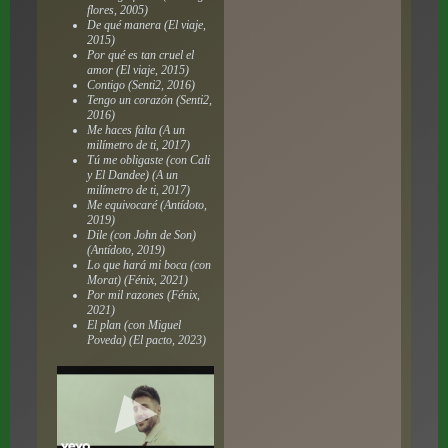
flores, 2005)
De qué manera (El viaje,
2015)
Por qué es tan cruel el
amor (El viaje, 2015)
Contigo (Senti2, 2016)
Tengo un corazón (Senti2,
2016)
Me haces falta (A un
milímetro de ti, 2017)
Tú me obligaste (con Cali
y El Dandee) (A un
milímetro de ti, 2017)
Me equivocaré (Antídoto,
2019)
Dile (con John de Son)
(Antídoto, 2019)
Lo que hará mi boca (con
Morat) (Fénix, 2021)
Por mil razones (Fénix,
2021)
El plan (con Miguel
Poveda) (El pacto, 2023)