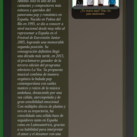
Antonio José es uno de los
cantantes y compositores más
exitosos y queridos del
¿Tu marca aquí? Haz clic
para anunciarte.
panorama pop y romántico en
España. Nacido en Palma del
Río en 1995, se dio a conocer a
nivel nacional desde muy niño al
representar a España en el
Festival de Eurovisión Junior
2005, logrando una memorable
segunda posición. Su
consagración definitiva llegó
una década más tarde, en 2015,
al proclamarse ganador de la
tercera edición del programa
televisivo
La Voz
. Su propuesta
musical combina de manera
orgánica la balada pop
contemporánea con sutiles
matices y raíces de la música
andaluza, destacando por una
voz cálida, aterciopelada y de
gran sensibilidad emocional.
Con múltiples discos de platino y
oro en su trayectoria, ha
consolidado una sólida base de
seguidores tanto en España
como en Latinoamérica, gracias
a su habilidad para interpretar
el amor y el desamor con una