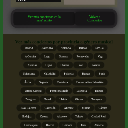
Ver más conciertos en la
Volver a
sala/recinto
Conciertos
Ver más conciertos por provincia o género musical
Madrid
Barcelona
Valencia
Bilbao
Sevilla
A Coruña
Lugo
Ourense
Pontevedra
Vigo
Asturias
Gijón
Oviedo
León
Zamora
Salamanca
Valladolid
Palencia
Burgos
Soria
Ávila
Segovia
Cantabria
Donostia-San Sebastián
Vitoria-Gasteiz
Pamplona-Iruña
La Rioja
Huesca
Zaragoza
Teruel
Lleida
Girona
Tarragona
Islas Baleares
Castellón
Alicante
Murcia
Cáceres
Badajoz
Cuenca
Albacete
Toledo
Ciudad Real
Guadalajara
Huelva
Córdoba
Jaén
Almería