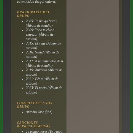
autenticidad desgarradora.
DISCOGRAFÍA DEL
GRUPO
2005: Te traigo flores
(Álbum de estudio)
2009: Todo vuelve a
empezar (Álbum de
estudio)
2015: El viaje (Álbum de
estudio)
2016: Senti2 (Álbum de
estudio)
2017: A un milímetro de ti
(Álbum de estudio)
2019: Antídoto (Álbum de
estudio)
2021: Fénix (Álbum de
estudio)
2023: El pacto (Álbum de
estudio)
COMPONENTES DEL
GRUPO
Antonio José (Voz)
CANCIONES
REPRESENTATIVAS
Te traigo flores (Te traigo