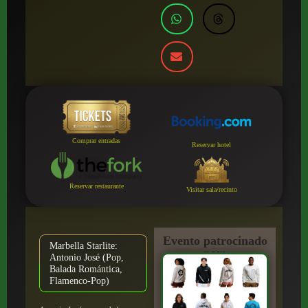
Comprar entradas
Reservar hotel
Reservar restaurante
Visitar sala/recinto
Evento patrocinado
Marbella Starlite:
por:
Antonio José (Pop,
Balada Romántica,
Flamenco-Pop)