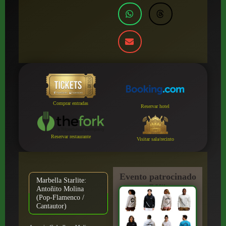
Comprar entradas
Reservar hotel
Reservar restaurante
Visitar sala/recinto
Evento patrocinado
Marbella Starlite:
por:
Antoñito Molina
(Pop-Flamenco /
Cantautor)