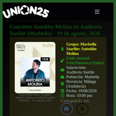
Concierto Antoñito Molina en Auditorio
Starlite (Marbella) · 19 de agosto, 2026
Grupo:
Marbella
Starlite: Antoñito
Molina
Estilo musical:
Folk/Flamenco/Tradicional
Sala/recinto:
Auditorio Starlite
Población:
Marbella
Provincia:
Málaga
(Andalucía)
Fecha:
19/08/2026
Cartel oficial evento: Concierto
Hora:
10:00 pm
Antoñito Molina en Auditorio Starlite
Compartir en:
(Marbella) · 19 de agosto, 2026