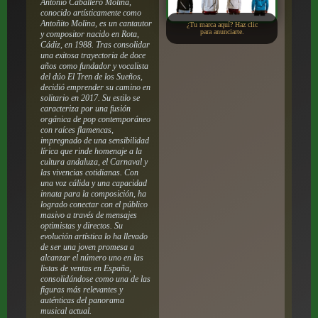
Antonio Caballero Molina,
conocido artísticamente como
Antoñito Molina, es un cantautor
¿Tu marca aquí? Haz clic
para anunciarte.
y compositor nacido en Rota,
Cádiz, en 1988. Tras consolidar
una exitosa trayectoria de doce
años como fundador y vocalista
del dúo El Tren de los Sueños,
decidió emprender su camino en
solitario en 2017. Su estilo se
caracteriza por una fusión
orgánica de pop contemporáneo
con raíces flamencas,
impregnado de una sensibilidad
lírica que rinde homenaje a la
cultura andaluza, el Carnaval y
las vivencias cotidianas. Con
una voz cálida y una capacidad
innata para la composición, ha
logrado conectar con el público
masivo a través de mensajes
optimistas y directos. Su
evolución artística lo ha llevado
de ser una joven promesa a
alcanzar el número uno en las
listas de ventas en España,
consolidándose como una de las
figuras más relevantes y
auténticas del panorama
musical actual.