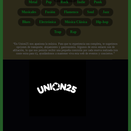
Metal
Pop
Rock
Indie
Punk
Musicales
Fusión
Flamenco
Soul
Jazz
Blues
Electrónica
Música Clásica
Hip-hop
Trap
Rap
“En Union25 nos apasiona la música. Para que tu experiencia sea completa, te sugerimos
opciones de transporte, alojamiento y gastronomía. Algunos de estos enlaces son de
afiliación, lo que nos permite recibir una pequeña comisión por cada reserva realizada (sin
coste extra para ti), ayudándonos a mantener viva esta web de eventos y conciertos.”