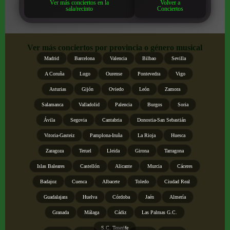
Ver más conciertos en la
Volver a
sala/recinto
Conciertos
Ver más conciertos por provincia o género musical
Madrid
Barcelona
Valencia
Bilbao
Sevilla
A Coruña
Lugo
Ourense
Pontevedra
Vigo
Asturias
Gijón
Oviedo
León
Zamora
Salamanca
Valladolid
Palencia
Burgos
Soria
Ávila
Segovia
Cantabria
Donostia-San Sebastián
Vitoria-Gasteiz
Pamplona-Iruña
La Rioja
Huesca
Zaragoza
Teruel
Lleida
Girona
Tarragona
Islas Baleares
Castellón
Alicante
Murcia
Cáceres
Badajoz
Cuenca
Albacete
Toledo
Ciudad Real
Guadalajara
Huelva
Córdoba
Jaén
Almería
Granada
Málaga
Cádiz
Las Palmas G.C.
S.C. Tenerife