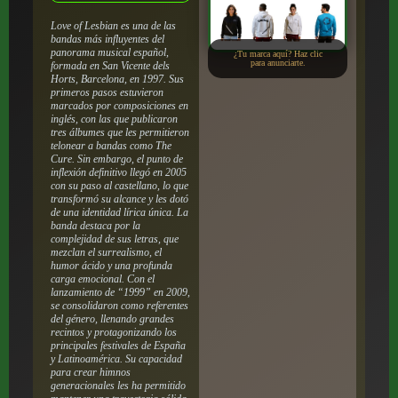
Love of Lesbian es una de las
bandas más influyentes del
panorama musical español,
¿Tu marca aquí? Haz clic
para anunciarte.
formada en San Vicente dels
Horts, Barcelona, en 1997.
Sus
primeros pasos estuvieron
marcados por composiciones en
inglés, con las que publicaron
tres álbumes que les permitieron
telonear a bandas como The
Cure.
Sin embargo, el punto de
inflexión definitivo llegó en 2005
con su paso al castellano, lo que
transformó su alcance y les dotó
de una identidad lírica única.
La
banda destaca por la
complejidad de sus letras, que
mezclan el surrealismo, el
humor ácido y una profunda
carga emocional. Con el
lanzamiento de “1999” en 2009,
se consolidaron como referentes
del género, llenando grandes
recintos y protagonizando los
principales festivales de España
y Latinoamérica.
Su capacidad
para crear himnos
generacionales les ha permitido