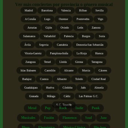
Ver más conciertos por provincia o género musical
Madrid
Barcelona
Valencia
Bilbao
Sevilla
A Coruña
Lugo
Ourense
Pontevedra
Vigo
Asturias
Gijón
Oviedo
León
Zamora
Salamanca
Valladolid
Palencia
Burgos
Soria
Ávila
Segovia
Cantabria
Donostia-San Sebastián
Vitoria-Gasteiz
Pamplona-Iruña
La Rioja
Huesca
Zaragoza
Teruel
Lleida
Girona
Tarragona
Islas Baleares
Castellón
Alicante
Murcia
Cáceres
Badajoz
Cuenca
Albacete
Toledo
Ciudad Real
Guadalajara
Huelva
Córdoba
Jaén
Almería
Granada
Málaga
Cádiz
Las Palmas G.C.
S.C. Tenerife
Metal
Pop
Rock
Indie
Punk
Musicales
Fusión
Flamenco
Soul
Jazz
Blues
Electrónica
Música Clásica
Hip-hop