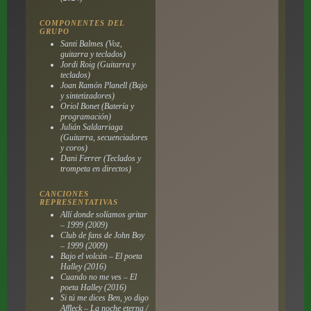
COMPONENTES DEL
GRUPO
Santi Balmes (Voz,
guitarra y teclados)
Jordi Roig (Guitarra y
teclados)
Joan Ramón Planell (Bajo
y sintetizadores)
Oriol Bonet (Batería y
programación)
Julián Saldarriaga
(Guitarra, secuenciadores
y coros)
Dani Ferrer (Teclados y
trompeta en directos)
CANCIONES
REPRESENTATIVAS
Allí donde solíamos gritar
– 1999 (2009)
Club de fans de John Boy
– 1999 (2009)
Bajo el volcán – El poeta
Halley (2016)
Cuando no me ves – El
poeta Halley (2016)
Si tú me dices Ben, yo digo
Affleck – La noche eterna /