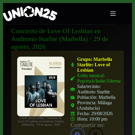
Concierto de Love Of Lesbian en
Auditorio Starlite (Marbella) · 29 de
agosto, 2026
Grupo:
Marbella
Starlite: Love of
Lesbian
Estilo musical:
Pop/rock/Indie/Alternativo
Sala/recinto:
Auditorio Starlite
Población:
Marbella
Provincia:
Málaga
(Andalucía)
Fecha:
29/08/2026
Cartel oficial evento: Concierto de
Hora:
10:00 pm
Love Of Lesbian en Auditorio Starlite
Compartir en:
(Marbella) · 29 de agosto, 2026