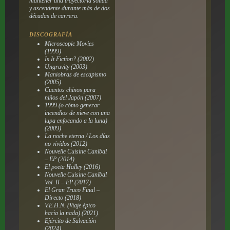
mantener una trayectoria sólida
y ascendente durante más de dos
décadas de carrera.
DISCOGRAFÍA
Microscopic Movies
(1999)
Is It Fiction? (2002)
Ungravity (2003)
Maniobras de escapismo
(2005)
Cuentos chinos para
niños del Japón (2007)
1999 (o cómo generar
incendios de nieve con una
lupa enfocando a la luna)
(2009)
La noche eterna / Los días
no vividos (2012)
Nouvelle Cuisine Caníbal
– EP (2014)
El poeta Halley (2016)
Nouvelle Cuisine Caníbal
Vol. II – EP (2017)
El Gran Truco Final –
Directo (2018)
V.E.H.N. (Viaje épico
hacia la nada) (2021)
Ejército de Salvación
(2024)