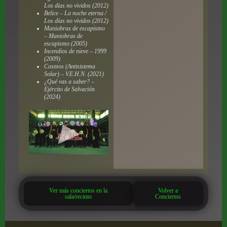
Los días no vividos (2012)
Belice – La noche eterna /
Los días no vividos (2012)
Maniobras de escapismo
– Maniobras de
escapismo (2005)
Incendios de nieve – 1999
(2009)
Cosmos (Antisistema
Solar) – V.E.H.N. (2021)
¿Qué vas a saber? –
Ejército de Salvación
(2024)
Ver más conciertos en la
Volver a
sala/recinto
Conciertos