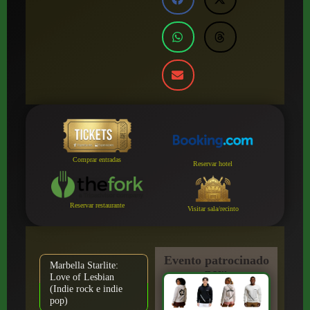
Comprar entradas
Reservar hotel
Reservar restaurante
Visitar sala/recinto
Evento patrocinado
Marbella Starlite:
por:
Love of Lesbian
(Indie rock e indie
pop)