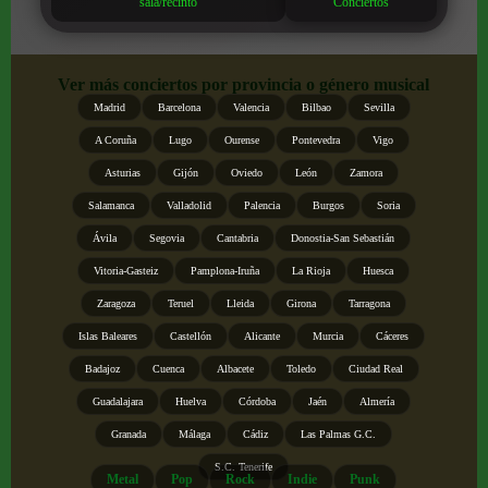
sala/recinto
Conciertos
Ver más conciertos por provincia o género musical
Madrid
Barcelona
Valencia
Bilbao
Sevilla
A Coruña
Lugo
Ourense
Pontevedra
Vigo
Asturias
Gijón
Oviedo
León
Zamora
Salamanca
Valladolid
Palencia
Burgos
Soria
Ávila
Segovia
Cantabria
Donostia-San Sebastián
Vitoria-Gasteiz
Pamplona-Iruña
La Rioja
Huesca
Zaragoza
Teruel
Lleida
Girona
Tarragona
Islas Baleares
Castellón
Alicante
Murcia
Cáceres
Badajoz
Cuenca
Albacete
Toledo
Ciudad Real
Guadalajara
Huelva
Córdoba
Jaén
Almería
Granada
Málaga
Cádiz
Las Palmas G.C.
S.C. Tenerife
Metal
Pop
Rock
Indie
Punk