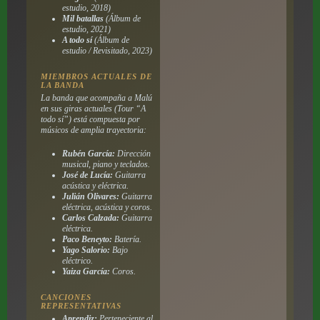
estudio, 2018)
Mil batallas
(Álbum de
estudio, 2021)
A todo sí
(Álbum de
estudio / Revisitado, 2023)
MIEMBROS ACTUALES DE
LA BANDA
La banda que acompaña a Malú
en sus giras actuales (Tour “A
todo sí”) está compuesta por
músicos de amplia trayectoria:
Rubén García:
Dirección
musical, piano y teclados.
José de Lucía:
Guitarra
acústica y eléctrica.
Julián Olivares:
Guitarra
eléctrica, acústica y coros.
Carlos Calzada:
Guitarra
eléctrica.
Paco Beneyto:
Batería.
Yago Salorio:
Bajo
eléctrico.
Yaiza García:
Coros.
CANCIONES
REPRESENTATIVAS
Aprendiz:
Perteneciente al