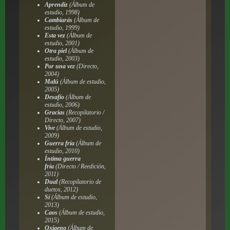
Aprendiz
(Álbum de
estudio, 1998)
Cambiarás
(Álbum de
estudio, 1999)
Esta vez
(Álbum de
estudio, 2001)
Otra piel
(Álbum de
estudio, 2003)
Por una vez
(Directo,
2004)
Malú
(Álbum de estudio,
2005)
Desafío
(Álbum de
estudio, 2006)
Gracias
(Recopilatorio /
Directo, 2007)
Vive
(Álbum de estudio,
2009)
Guerra fría
(Álbum de
estudio, 2010)
Íntima guerra
fría
(Directo / Reedición,
2011)
Dual
(Recopilatorio de
duetos, 2012)
Sí
(Álbum de estudio,
2013)
Caos
(Álbum de estudio,
2015)
Oxígeno
(Álbum de