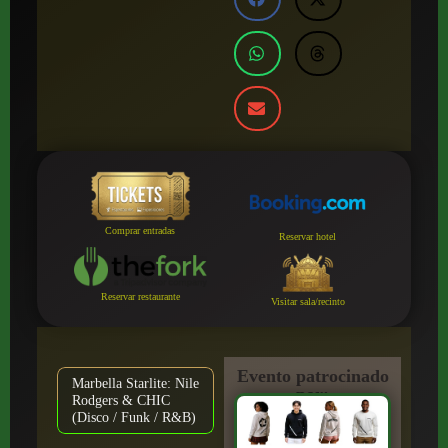
Comprar entradas
Reservar hotel
Reservar restaurante
Visitar sala/recinto
Evento patrocinado
Marbella Starlite: Nile
por:
Rodgers & CHIC
(Disco / Funk / R&B)