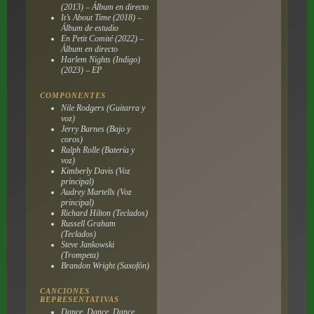
(2013) – Álbum en directo
It’s About Time (2018) –
Álbum de estudio
En Petit Comité (2022) –
Álbum en directo
Harlem Nights (Indigo)
(2023) – EP
COMPONENTES
Nile Rodgers (Guitarra y
voz)
Jerry Barnes (Bajo y
coros)
Ralph Rolle (Batería y
voz)
Kimberly Davis (Voz
principal)
Audrey Martells (Voz
principal)
Richard Hilton (Teclados)
Russell Graham
(Teclados)
Steve Jankowski
(Trompeta)
Brandon Wright (Saxofón)
CANCIONES
REPRESENTATIVAS
Dance, Dance, Dance