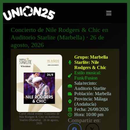
Concierto de Nile Rodgers & Chic en
Auditorio Starlite (Marbella) · 26 de
agosto, 2026
Grupo:
Marbella
Starlite: Nile
Rodgers & Chic
Estilo musical:
Funk/Fusion
Sala/recinto:
Auditorio Starlite
Población:
Marbella
Provincia:
Málaga
(Andalucía)
Fecha:
26/08/2026
Cartel oficial evento: Concierto de
Hora:
10:00 pm
Nile Rodgers & Chic en Auditorio
Compartir en:
Starlite (Marbella) · 26 de agosto,
2026