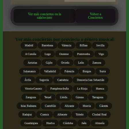
Ver más conciertos en la
Volver a
sala/recinto
Conciertos
Ver más conciertos por provincia o género musical
Madrid
Barcelona
Valencia
Bilbao
Sevilla
A Coruña
Lugo
Ourense
Pontevedra
Vigo
Asturias
Gijón
Oviedo
León
Zamora
Salamanca
Valladolid
Palencia
Burgos
Soria
Ávila
Segovia
Cantabria
Donostia-San Sebastián
Vitoria-Gasteiz
Pamplona-Iruña
La Rioja
Huesca
Zaragoza
Teruel
Lleida
Girona
Tarragona
Islas Baleares
Castellón
Alicante
Murcia
Cáceres
Badajoz
Cuenca
Albacete
Toledo
Ciudad Real
Guadalajara
Huelva
Córdoba
Jaén
Almería