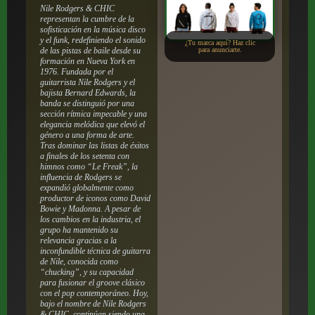
Nile Rodgers & CHIC
representan la cumbre de la
sofisticación en la música disco
y el funk, redefiniendo el sonido
¿Tu marca aquí? Haz clic
de las pistas de baile desde su
para anunciarte.
formación en Nueva York en
1976. Fundada por el
guitarrista Nile Rodgers y el
bajista Bernard Edwards, la
banda se distinguió por una
sección rítmica impecable y una
elegancia melódica que elevó el
género a una forma de arte.
Tras dominar las listas de éxitos
a finales de los setenta con
himnos como “Le Freak”, la
influencia de Rodgers se
expandió globalmente como
productor de iconos como David
Bowie y Madonna. A pesar de
los cambios en la industria, el
grupo ha mantenido su
relevancia gracias a la
inconfundible técnica de guitarra
de Nile, conocida como
“chucking”, y su capacidad
para fusionar el groove clásico
con el pop contemporáneo. Hoy,
bajo el nombre de Nile Rodgers
& CHIC, continúan siendo una