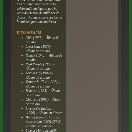
fuerza imparable en directo,
celebrando un legado que ha
vendido cientos de millones de
discos y ha marcado el pulso de
la música popular moderna.
DISCOGRAFÍA
Chic (1977) – Álbum de
estudio
C’est Chic (1978) –
Álbum de estudio
Risqué (1979) – Álbum de
estudio
Real People (1980) –
Álbum de estudio
Take It Off (1981) –
Álbum de estudio
Tongue in Chic (1982) –
Álbum de estudio
Believer (1983) – Álbum
de estudio
Chic-ism (1992) – Álbum
de estudio
Live at the Budokan
(1999) – Álbum en directo
Best of (Live at Paradiso,
Amsterdam 2005) (2005)
– Álbum en directo
Live at Montreux 2004