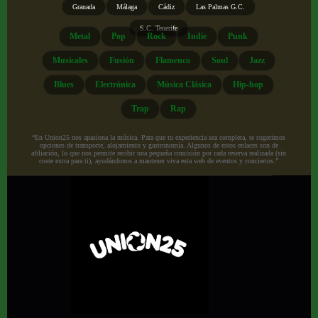
Granada
Málaga
Cádiz
Las Palmas G.C.
S.C. Tenerife
Metal
Pop
Rock
Indie
Punk
Musicales
Fusión
Flamenco
Soul
Jazz
Blues
Electrónica
Música Clásica
Hip-hop
Trap
Rap
“En Union25 nos apasiona la música. Para que tu experiencia sea completa, te sugerimos
opciones de transporte, alojamiento y gastronomía. Algunos de estos enlaces son de
afiliación, lo que nos permite recibir una pequeña comisión por cada reserva realizada (sin
coste extra para ti), ayudándonos a mantener viva esta web de eventos y conciertos.”