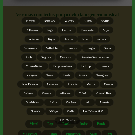
Ver más conciertos por provincia o género musical
Madrid
Barcelona
Valencia
Bilbao
Sevilla
A Coruña
Lugo
Ourense
Pontevedra
Vigo
Asturias
Gijón
Oviedo
León
Zamora
Salamanca
Valladolid
Palencia
Burgos
Soria
Ávila
Segovia
Cantabria
Donostia-San Sebastián
Vitoria-Gasteiz
Pamplona-Iruña
La Rioja
Huesca
Zaragoza
Teruel
Lleida
Girona
Tarragona
Islas Baleares
Castellón
Alicante
Murcia
Cáceres
Badajoz
Cuenca
Albacete
Toledo
Ciudad Real
Guadalajara
Huelva
Córdoba
Jaén
Almería
Granada
Málaga
Cádiz
Las Palmas G.C.
S.C. Tenerife
Metal
Pop
Rock
Indie
Punk
Musicales
Fusión
Flamenco
Soul
Jazz