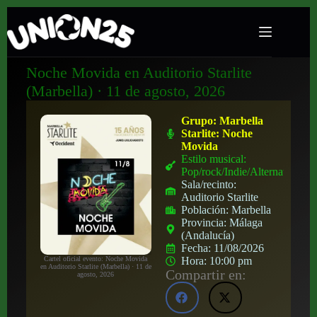
Noche Movida en Auditorio Starlite
(Marbella) · 11 de agosto, 2026
Grupo:
Marbella
Starlite: Noche
Movida
Estilo musical:
Pop/rock/Indie/Alternativo
Sala/recinto:
Auditorio Starlite
Población:
Marbella
Provincia:
Málaga
(Andalucía)
Fecha:
11/08/2026
Cartel oficial evento: Noche Movida
Hora:
10:00 pm
en Auditorio Starlite (Marbella) · 11 de
Compartir en:
agosto, 2026