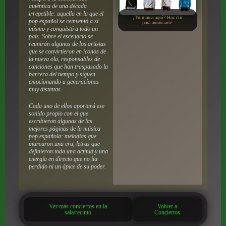
auténtica de una década
irrepetible: aquella en la que el
¿Tu marca aquí? Haz clic
pop español se reinventó a sí
para anunciarte.
mismo y conquistó a todo un
país. Sobre el escenario se
reunirán algunos de los artistas
que se convirtieron en iconos de
la nueva ola, responsables de
canciones que han traspasado la
barrera del tiempo y siguen
emocionando a generaciones
muy distintas.
Cada uno de ellos aportará ese
sonido propio con el que
escribieron algunas de las
mejores páginas de la música
pop española: melodías que
marcaron una era, letras que
definieron toda una actitud y una
energía en directo que no ha
perdido ni un ápice de su poder.
Ver más conciertos en la
Volver a
sala/recinto
Conciertos