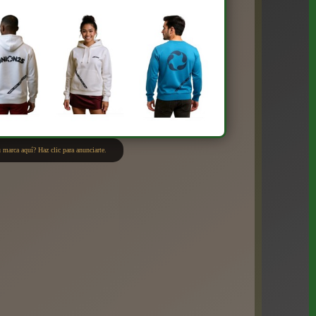
 marca aquí? Haz clic para anunciarte.