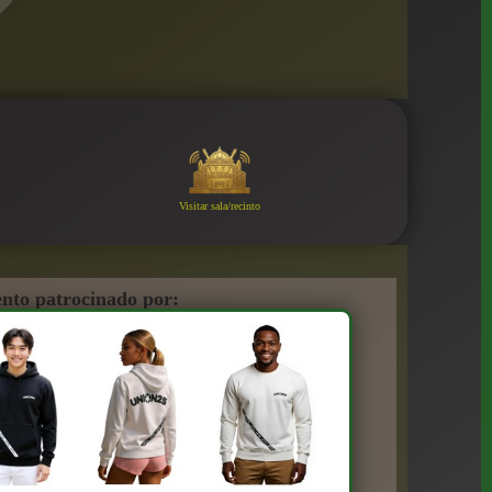
Visitar sala/recinto
nto patrocinado por: