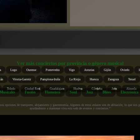
Ver más conciertos por provincia o género musical
a
Lugo
Ourense
Pontevedra
Vigo
Asturias
Gijón
Oviedo
ián
Vitoria-Gasteiz
Pamplona-Iruña
La Rioja
Huesca
Zaragoza
Teruel
Toledo
Ciudad Real
Guadalajara
Huelva
Córdoba
Jaén
Almería
Musicales
Fusión
Flamenco
Soul
Jazz
Blues
Electrónica
s opciones de transporte, alojamiento y gastronomía. Algunos de estos enlaces son de afiliación, lo que nos perm
ayudándonos a mantener viva esta web de eventos y conciertos.”