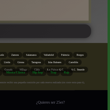
León
Zamora
Salamanca
Valladolid
Palencia
Burgos
Lleida
Girona
Tarragona
Islas Baleares
Castellón
Granada
Málaga
Cádiz
Las Palmas G.C.
S.C. Tenerife
Música Clásica
Hip-hop
Trap
Rap
ite recibir una pequeña comisión por cada reserva realizada (sin coste extra para ti),
¿Quieres ser 25er?