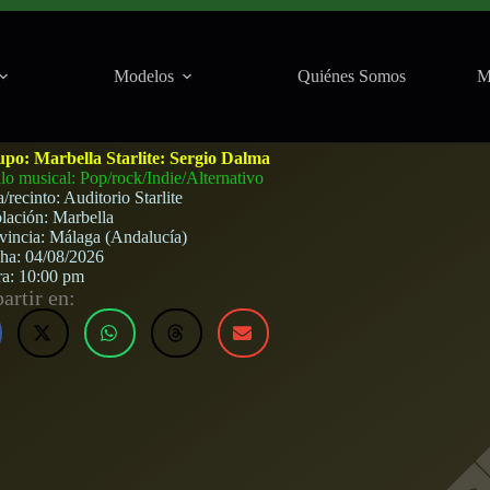
Modelos
Quiénes Somos
M
arlite (Marbella) · 4 de agosto, 2026
upo:
Marbella Starlite: Sergio Dalma
ilo musical: Pop/rock/Indie/Alternativo
a/recinto:
Auditorio Starlite
lación:
Marbella
vincia:
Málaga (Andalucía)
cha:
04/08/2026
ra:
10:00 pm
rtir en: