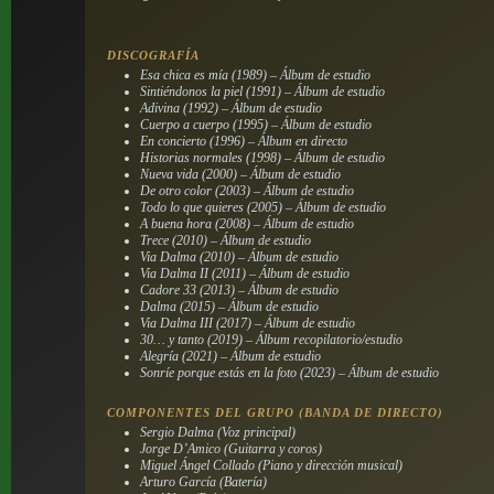
DISCOGRAFÍA
Esa chica es mía (1989) – Álbum de estudio
Sintiéndonos la piel (1991) – Álbum de estudio
Adivina (1992) – Álbum de estudio
Cuerpo a cuerpo (1995) – Álbum de estudio
En concierto (1996) – Álbum en directo
Historias normales (1998) – Álbum de estudio
Nueva vida (2000) – Álbum de estudio
De otro color (2003) – Álbum de estudio
Todo lo que quieres (2005) – Álbum de estudio
A buena hora (2008) – Álbum de estudio
Trece (2010) – Álbum de estudio
Via Dalma (2010) – Álbum de estudio
Via Dalma II (2011) – Álbum de estudio
Cadore 33 (2013) – Álbum de estudio
Dalma (2015) – Álbum de estudio
Via Dalma III (2017) – Álbum de estudio
30… y tanto (2019) – Álbum recopilatorio/estudio
Alegría (2021) – Álbum de estudio
Sonríe porque estás en la foto (2023) – Álbum de estudio
COMPONENTES DEL GRUPO (BANDA DE DIRECTO)
Sergio Dalma (Voz principal)
Jorge D’Amico (Guitarra y coros)
Miguel Ángel Collado (Piano y dirección musical)
Arturo García (Batería)