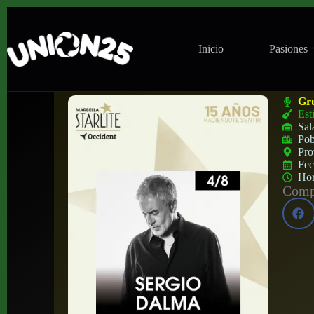
Inicio
Pasiones
Concierto de Sergio Dalma en Auditorio St
Gr
Est
Sal
Pob
Pro
Fe
Ho
Compa