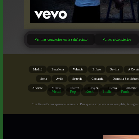
Ver más conciertos en la sala/recinto
Volver a Conciertos
Madrid
Barcelona
Valencia
Bilbao
Sevilla
A Coruñ
Soria
Ávila
Segovia
Cantabria
Donostia-San Sebast
Alicante
Murcia
Cáceres
Badajoz
Cuenca
Albacete
Metal
Pop
Rock
Indie
Punk
“En Union25 nos apasiona la música. Para que tu experiencia sea completa, te sugerimo