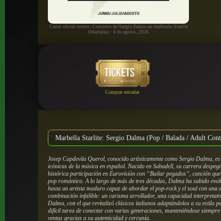
Cartel oficial evento: Concierto de Sergio Dalma en Auditorio Starlite
(Marbella) · 4 de agosto, 2026
Comprar entradas
Marbella Starlite: Sergio Dalma (Pop / Balada / Adult Co
Josep Capdevila Querol, conocido artísticamente como Sergio Dalma, es
icónicas de la música en español. Nacido en Sabadell, su carrera despeg
histórica participación en Eurovisión con “Bailar pegados”, canción que 
pop romántico. A lo largo de más de tres décadas, Dalma ha sabido evolu
hasta un artista maduro capaz de abordar el pop-rock y el soul con una e
combinación infalible: un carisma arrollador, una capacidad interpretati
Dalma
, con el que revitalizó clásicos italianos adaptándolos a su estilo 
difícil tarea de conectar con varias generaciones, manteniéndose siempre 
ventas gracias a su autenticidad y cercanía.