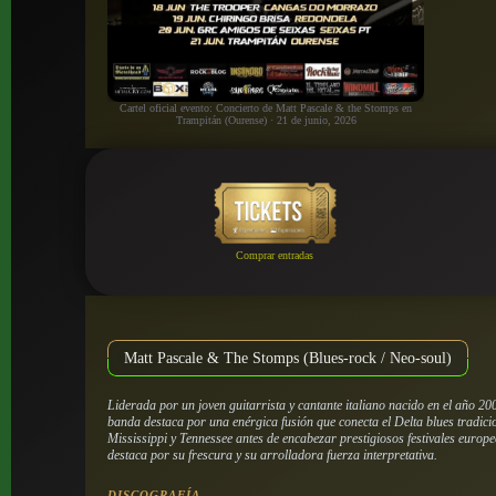
Cartel oficial evento: Concierto de Matt Pascale & the Stomps en
Trampitán (Ourense) · 21 de junio, 2026
Comprar entradas
Matt Pascale & The Stomps (Blues-rock / Neo-soul)
Liderada por un joven guitarrista y cantante italiano nacido en el año 
banda destaca por una enérgica fusión que conecta el Delta blues tradici
Mississippi y Tennessee antes de encabezar prestigiosos festivales europ
destaca por su frescura y su arrolladora fuerza interpretativa.
DISCOGRAFÍA