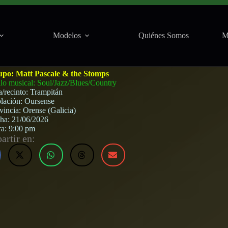
Modelos
Quiénes Somos
M
en Trampitán (Ourense) · 21 de junio, 2026
upo:
Matt Pascale & the Stomps
ilo musical: Soul/Jazz/Blues/Country
a/recinto:
Trampitán
lación:
Oursense
vincia:
Orense (Galicia)
cha:
21/06/2026
ra:
9:00 pm
rtir en: