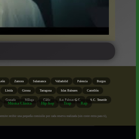
León
Zamora
Salamanca
Valladolid
Palencia
Burgos
Lleida
Girona
Tarragona
Islas Baleares
Castellón
Granada
Málaga
Cádiz
Las Palmas G.C.
S.C. Tenerife
Música Clásica
Hip-hop
Trap
Rap
ite recibir una pequeña comisión por cada reserva realizada (sin coste extra para ti),