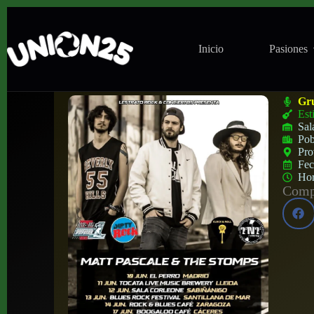
Inicio
Pasiones
Concierto de Matt Pascale & the Stomps 
Gr
Est
Sal
Pob
Pro
Fe
Ho
Compa