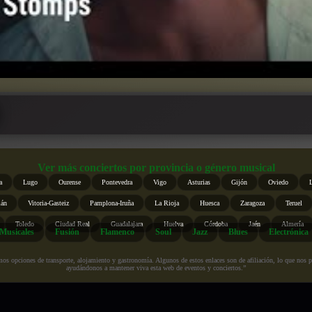
Ver más conciertos por provincia o género musical
a
Lugo
Ourense
Pontevedra
Vigo
Asturias
Gijón
Oviedo
ián
Vitoria-Gasteiz
Pamplona-Iruña
La Rioja
Huesca
Zaragoza
Teruel
Toledo
Ciudad Real
Guadalajara
Huelva
Córdoba
Jaén
Almería
Musicales
Fusión
Flamenco
Soul
Jazz
Blues
Electrónica
s opciones de transporte, alojamiento y gastronomía. Algunos de estos enlaces son de afiliación, lo que nos perm
ayudándonos a mantener viva esta web de eventos y conciertos.”