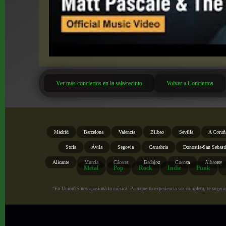
Ver más conciertos en la sala/recinto
Volver a Conciertos
Madrid
Barcelona
Valencia
Bilbao
Sevilla
A Coruñ
Soria
Ávila
Segovia
Cantabria
Donostia-San Sebast
Alicante
Murcia
Cáceres
Badajoz
Cuenca
Albacete
Metal
Pop
Rock
Indie
Punk
“En Union25 nos apasiona la música. Para que tu experiencia sea completa, te sugerimo