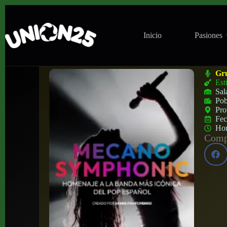
Inicio
Pasiones
Mecano Symphonic en Teatro Calderón (Ma
Gr
Est
Sal
Pob
Pro
Fe
Ho
Compa