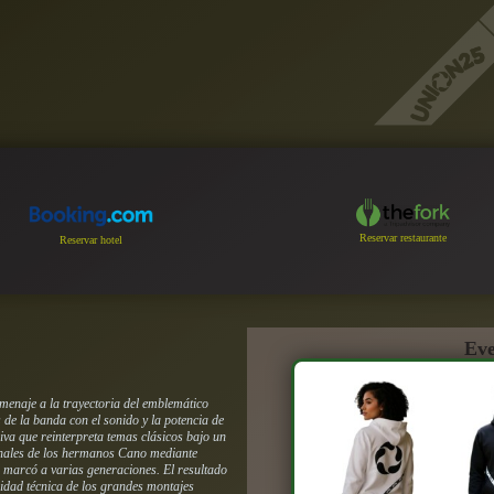
Reservar restaurante
Reservar hotel
Eve
enaje a la trayectoria del emblemático
de la banda con el sonido y la potencia de
va que reinterpreta temas clásicos bajo un
ginales de los hermanos Cano mediante
e marcó a varias generaciones. El resultado
ridad técnica de los grandes montajes