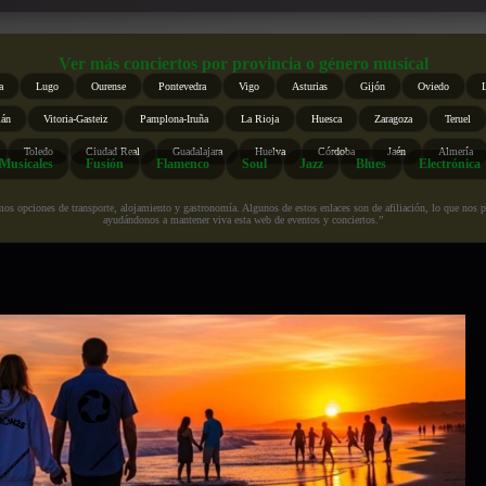
Ver más conciertos por provincia o género musical
a
Lugo
Ourense
Pontevedra
Vigo
Asturias
Gijón
Oviedo
ián
Vitoria-Gasteiz
Pamplona-Iruña
La Rioja
Huesca
Zaragoza
Teruel
Toledo
Ciudad Real
Guadalajara
Huelva
Córdoba
Jaén
Almería
Musicales
Fusión
Flamenco
Soul
Jazz
Blues
Electrónica
s opciones de transporte, alojamiento y gastronomía. Algunos de estos enlaces son de afiliación, lo que nos perm
ayudándonos a mantener viva esta web de eventos y conciertos.”