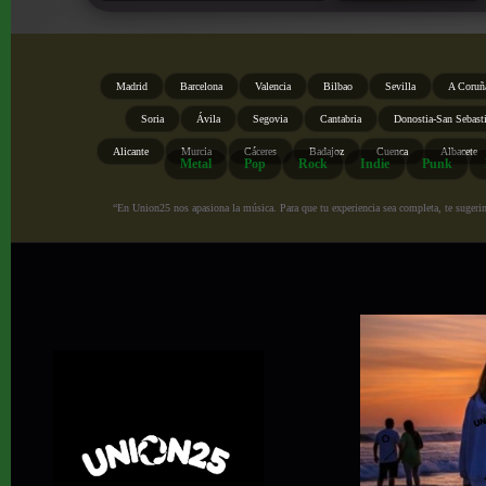
Madrid
Barcelona
Valencia
Bilbao
Sevilla
A Coruñ
Soria
Ávila
Segovia
Cantabria
Donostia-San Sebast
Alicante
Murcia
Cáceres
Badajoz
Cuenca
Albacete
Metal
Pop
Rock
Indie
Punk
“En Union25 nos apasiona la música. Para que tu experiencia sea completa, te sugerimo