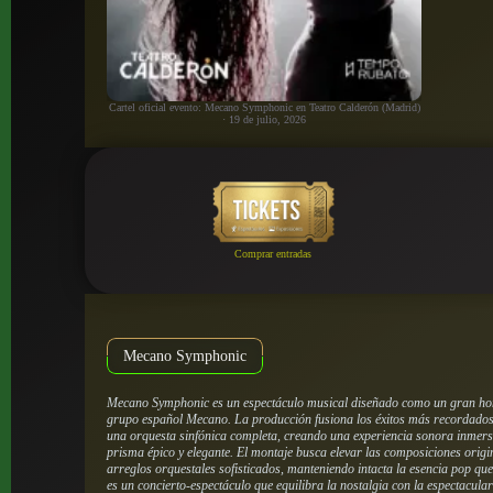
Cartel oficial evento: Mecano Symphonic en Teatro Calderón (Madrid)
· 19 de julio, 2026
Comprar entradas
Mecano Symphonic
Mecano Symphonic es un espectáculo musical diseñado como un gran hom
grupo español Mecano. La producción fusiona los éxitos más recordados 
una orquesta sinfónica completa, creando una experiencia sonora inmersi
prisma épico y elegante. El montaje busca elevar las composiciones ori
arreglos orquestales sofisticados, manteniendo intacta la esencia pop qu
es un concierto-espectáculo que equilibra la nostalgia con la espectacula