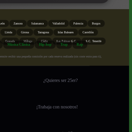
León
Zamora
Salamanca
Valladolid
Palencia
Burgos
Lleida
Girona
Tarragona
Islas Baleares
Castellón
Granada
Málaga
Cádiz
Las Palmas G.C.
S.C. Tenerife
Música Clásica
Hip-hop
Trap
Rap
ite recibir una pequeña comisión por cada reserva realizada (sin coste extra para ti),
¿Quieres ser 25er?
¡
Trabaja con nosotros!