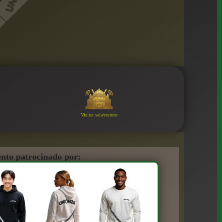
Visitar sala/recinto
nto patrocinado por: