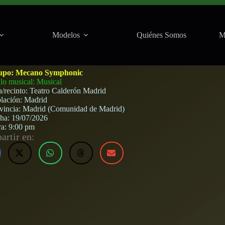
Modelos
Quiénes Somos
M
drid) · 19 de julio, 2026
upo:
Mecano Symphonic
ilo musical: Musical
a/recinto:
Teatro Calderón Madrid
lación:
Madrid
vincia:
Madrid (Comunidad de Madrid)
cha:
19/07/2026
ra:
9:00 pm
rtir en: