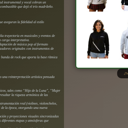
dad instrumental y vocal cobran un
combustible que dejó el trío madrileño.
e aseguran la fidelidad al estilo
ia trayectoria en musicales y eventos de
 carga interpretativa.
adaptación de música pop al formato
izadores originales con instrumentos de
a banda de rock que aporta la base rítmica
¿Tu
o una reinterpretación artística pensada
nicos, tales como “Hijo de la Luna”, “Mujer
saltar la riqueza armónica de las
strumentación real (violines, violonchelos,
os de la época, otorgando una nueva
ación y proyecciones visuales sincronizadas
s diferentes etapas y atmósferas que