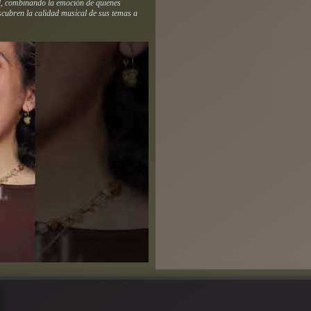
l, combinando la emoción de quienes
cubren la calidad musical de sus temas a