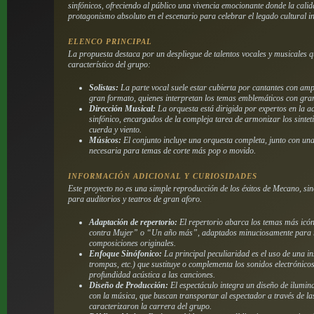
sinfónicos, ofreciendo al público una vivencia emocionante donde la cali
protagonismo absoluto en el escenario para celebrar el legado cultural in
ELENCO PRINCIPAL
La propuesta destaca por un despliegue de talentos vocales y musicales qu
característico del grupo:
Solistas:
La parte vocal suele estar cubierta por cantantes con ampl
gran formato, quienes interpretan los temas emblemáticos con gran
Dirección Musical:
La orquesta está dirigida por expertos en la 
sinfónico, encargados de la compleja tarea de armonizar los sintet
cuerda y viento.
Músicos:
El conjunto incluye una orquesta completa, junto con un
necesaria para temas de corte más pop o movido.
INFORMACIÓN ADICIONAL Y CURIOSIDADES
Este proyecto no es una simple reproducción de los éxitos de Mecano, sin
para auditorios y teatros de gran aforo.
Adaptación de repertorio:
El repertorio abarca los temas más icó
contra Mujer” o “Un año más”, adaptados minuciosamente para re
composiciones originales.
Enfoque Sinófonico:
La principal peculiaridad es el uso de una in
trompas, etc.) que sustituye o complementa los sonidos electrónic
profundidad acústica a las canciones.
Diseño de Producción:
El espectáculo integra un diseño de ilumin
con la música, que buscan transportar al espectador a través de la
caracterizaron la carrera del grupo.