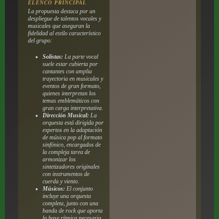
ELENCO PRINCIPAL
La propuesta destaca por un
despliegue de talentos vocales y
musicales que aseguran la
fidelidad al estilo característico
del grupo:
Solistas:
La parte vocal
suele estar cubierta por
cantantes con amplia
trayectoria en musicales y
eventos de gran formato,
quienes interpretan los
temas emblemáticos con
gran carga interpretativa.
Dirección Musical:
La
orquesta está dirigida por
expertos en la adaptación
de música pop al formato
sinfónico, encargados de
la compleja tarea de
armonizar los
sintetizadores originales
con instrumentos de
cuerda y viento.
Músicos:
El conjunto
incluye una orquesta
completa, junto con una
banda de rock que aporta
la base rítmica necesaria