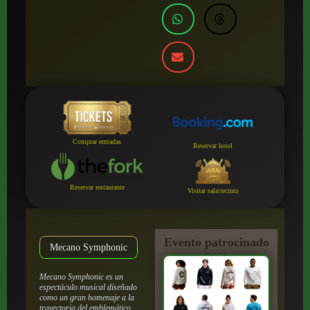
Comprar entradas
Reservar hotel
Reservar restaurante
Visitar sala/recinto
Evento patrocinado
Mecano Symphonic
por:
Mecano Symphonic es un
espectáculo musical diseñado
como un gran homenaje a la
trayectoria del emblemático