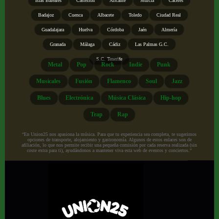
Islas Baleares
Castellón
Alicante
Murcia
Cáceres
Badajoz
Cuenca
Albacete
Toledo
Ciudad Real
Guadalajara
Huelva
Córdoba
Jaén
Almería
Granada
Málaga
Cádiz
Las Palmas G.C.
S.C. Tenerife
Metal
Pop
Rock
Indie
Punk
Musicales
Fusión
Flamenco
Soul
Jazz
Blues
Electrónica
Música Clásica
Hip-hop
Trap
Rap
“En Union25 nos apasiona la música. Para que tu experiencia sea completa, te sugerimos
opciones de transporte, alojamiento y gastronomía. Algunos de estos enlaces son de
afiliación, lo que nos permite recibir una pequeña comisión por cada reserva realizada (sin
coste extra para ti), ayudándonos a mantener viva esta web de eventos y conciertos.”