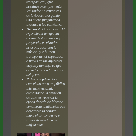
trompas, etc.) que
sustituye o complementa
los sonidos electrónicos
de la época, otorgando
una nueva profundidad
acústica a las canciones.
Diseño de Producción:
El
espectáculo integra un
diseño de iluminación y
proyecciones visuales
sincronizadas con la
música, que buscan
transportar al espectador
a través de las diferentes
etapas y atmósferas que
caracterizaron la carrera
del grupo.
Público objetivo:
Está
concebido para un público
intergeneracional,
combinando la emoción
de quienes vivieron la
época dorada de Mecano
con nuevas audiencias que
descubren la calidad
musical de sus temas a
través de este formato
majestuoso.