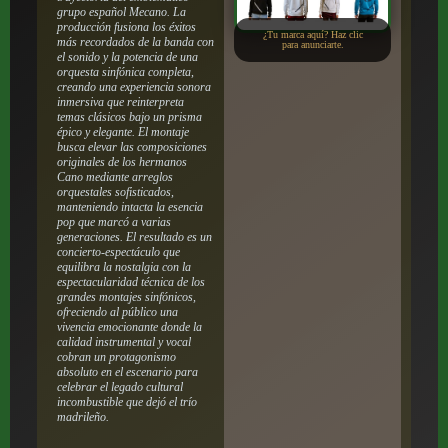
grupo español Mecano. La
producción fusiona los éxitos
¿Tu marca aquí? Haz clic
más recordados de la banda con
para anunciarte.
el sonido y la potencia de una
orquesta sinfónica completa,
creando una experiencia sonora
inmersiva que reinterpreta
temas clásicos bajo un prisma
épico y elegante. El montaje
busca elevar las composiciones
originales de los hermanos
Cano mediante arreglos
orquestales sofisticados,
manteniendo intacta la esencia
pop que marcó a varias
generaciones. El resultado es un
concierto-espectáculo que
equilibra la nostalgia con la
espectacularidad técnica de los
grandes montajes sinfónicos,
ofreciendo al público una
vivencia emocionante donde la
calidad instrumental y vocal
cobran un protagonismo
absoluto en el escenario para
celebrar el legado cultural
incombustible que dejó el trío
madrileño.