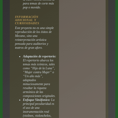
para temas de corte más
pop o movido.
INFORMACIÓN
ADICIONAL Y
CURIOSIDADES
Este proyecto no es una simple
reproducción de los éxitos de
Mecano, sino una
reinterpretación artística
pensada para auditorios y
teatros de gran aforo.
Adaptación de repertorio:
El repertorio abarca los
temas más icónicos, tales
como “Hijo de la Luna”,
“Mujer contra Mujer” o
“Un año más”,
adaptados
minuciosamente para
resaltar la riqueza
armónica de las
composiciones originales.
Enfoque Sinófonico:
La
principal peculiaridad es
el uso de una
instrumentación real
(violines, violonchelos,