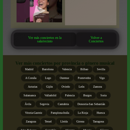
Ver más conciertos en la
Volver a
sala/recinto
Conciertos
Ver más conciertos por provincia o género musical
Madrid
Barcelona
Valencia
Bilbao
Sevilla
A Coruña
Lugo
Ourense
Pontevedra
Vigo
Asturias
Gijón
Oviedo
León
Zamora
Salamanca
Valladolid
Palencia
Burgos
Soria
Ávila
Segovia
Cantabria
Donostia-San Sebastián
Vitoria-Gasteiz
Pamplona-Iruña
La Rioja
Huesca
Zaragoza
Teruel
Lleida
Girona
Tarragona