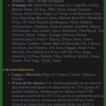
Skudero, Toño, Vicente Belenguer.
Domingo 16:
Adam Beyer, Alvama Ice, Angerfist, Anime,
Brenda Serna, DJ Sisu, DRS, Dyen, Franky Rizardo,
Furyan, Holy Priest, Hugel, Lil Texas, Lola Bozzano, Lucia
Gea, Mad Dog, Marco Carola, Michael Rod AKA Michenlo,
Nervo, N-Vitral Presents Bombsquad, Oliver Heldens,
Onlynumbers, Ophidian, Pastis & Buenri, Rendher, Sakyra
b2b Namara, Sara Landry, Space Elephants, Tha Playah, Tha
Watcher, Tiësto, Timmy Trumpet, Winson, Wololo
Soundsystem (Cortezz + Rizzu), Álvaro Varen, Arnny
Montana, Carlittos, Danny Mad, DJ Bacardit, Gil, J. Beren,
Javi Boss, Javi Palmero, Joel Toro, Maggie, Mario Vice,
Mon DJ, Nico Bondi b2b Krow b2b Tør, Pive, Rage
Amoretty, R.Flow, Rubens Vibes, Saldivar, Sephax, Sweet
Suarez, Toni Tega, Totote, Xune.
OTRA INFORMACIÓN
Lugar y dirección:
Playa de Cullera, Cullera, Valencia,
España.
Precio de los abonos:
Los abonos generales en sus fases de
lanzamiento anticipadas se sitúan desde los 77 € (gastos de
gestión incluidos), mientras que los abonos Super VIP
arrancan a partir de los 197 €. El acceso al suplemento para la
zona de descanso y acampada del festival (River Town
Resort) se comercializa por separado desde los 49,95 €.