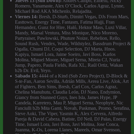
Jueves 13 (Sun Down):
Andres Campo, Elmefti, Nicky
Romero, Yanamaste, Alex O’Clock, Carlos Agraz, Lynne,
Michael Rod AKA Michenlo, Relajadita.
Viernes 14:
Bresh, D-Sturb, Dimitri Vegas, DJs From Mars,
Easttown, Energy Time, Fantasm, Fatima Hajji, Fran
Hernandez, Gunz for Hire, Haló, Hektor Mass, Luxi Villar,
Mandy, Marsal Ventura, Miss Monique, Nico Moreno,
Partyraiser, Pawlowski, Phuture Noize, Rebelion, Rello,
Sound Rush, Vendex, Wade, Wildstylez, Bassdrum Project &
Ogalla, Chumi DJ, Coqui Selection, DJ Marta, Hnos.
Kapiya, Ismael Lora, Jaime Soeiro, Javi Boss, Karlos
Molina, Miguel Moore, Miguel Serna, Mireia CJ, Nuria
Jump, Papero, Paula Fields, Rafa XL, Raúl Ortiz, Wakan
b2b Dr. Evil, Yeyo.
Sábado 15:
4444 of a Kind (Sub Zero Project), D-Block &
S-te-Fan, Aaron Sevilla, Adrián Mills, Aerea Live, Alok, Art
of Fighters, Ben Sims, Bresh, Carl Cox, Carlos Agraz,
Chelina Manuhutu, Claudia León, DJ Nano, Endymion,
Giancy from Stunned Guys, Ines Isla, James Hype, JP
Candela, Karretero, Mau P, Miguel Serna, Neophyte, Nic
Fanciulli b2b Mita Gami, Novah, Paskman, Promo, Serafina,
Steve Aoki, The Viper, Yasmin K, Alex Cervera, Alfredo
Pareja & David Cabeza, Batiste, DJ Neil, DJ Palas, Energy
Time, Ismael Lora, Javi Boss, Javi Molina, Jose Conca,
Juanma, K-Os, Lorena Llanes, Mareels, Omar Svenson,