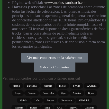
Página web oficial:
www.medusasunbeach.com
Horarios y servicios:
Las zonas de acampada abren durante
todas las fechas de celebración. Las jornadas musicales
principales inician su apertura general de puertas en el recinto
de conciertos alrededor de las 16:30 horas, prolongándose las
sesiones de los escenarios de forma ininterrumpida hasta el
amanecer. El festival dispone de áreas gastronómicas de food
trucks, barras con sistema de pago mediante pulseras
cashless, consignas de seguridad, servicios médicos
permanentes y zonas exclusivas VIP con visión directa hacia
los escenarios principales.
Ver más conciertos en la sala/recinto
Volver a Conciertos
Ver más conciertos por provincia o género musical
Madrid
Barcelona
Valencia
Bilbao
Sevilla
A Coruña
Lugo
Ourense
Pontevedra
Vigo
Asturias
Gijón
Oviedo
León
Zamora
Salamanca
Valladolid
Palencia
Burgos
Soria
Ávila
Segovia
Cantabria