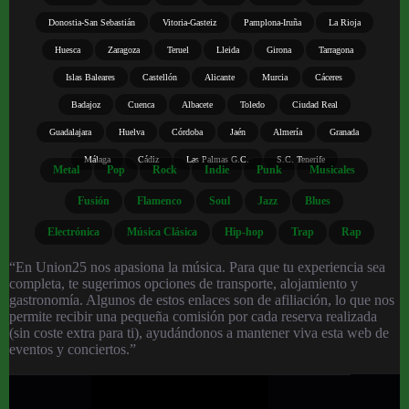
Donostia-San Sebastián
Vitoria-Gasteiz
Pamplona-Iruña
La Rioja
Huesca
Zaragoza
Teruel
Lleida
Girona
Tarragona
Islas Baleares
Castellón
Alicante
Murcia
Cáceres
Badajoz
Cuenca
Albacete
Toledo
Ciudad Real
Guadalajara
Huelva
Córdoba
Jaén
Almería
Granada
Málaga
Cádiz
Las Palmas G.C.
S.C. Tenerife
Metal
Pop
Rock
Indie
Punk
Musicales
Fusión
Flamenco
Soul
Jazz
Blues
Electrónica
Música Clásica
Hip-hop
Trap
Rap
“En Union25 nos apasiona la música. Para que tu experiencia sea
completa, te sugerimos opciones de transporte, alojamiento y
gastronomía. Algunos de estos enlaces son de afiliación, lo que nos
permite recibir una pequeña comisión por cada reserva realizada
(sin coste extra para ti), ayudándonos a mantener viva esta web de
eventos y conciertos.”