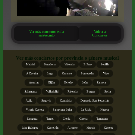
Ver más conciertos en la
Volver a
sala/recinto
Conciertos
Ver más conciertos por provincia o género musical
Madrid
Barcelona
Valencia
Bilbao
Sevilla
A Coruña
Lugo
Ourense
Pontevedra
Vigo
Asturias
Gijón
Oviedo
León
Zamora
Salamanca
Valladolid
Palencia
Burgos
Soria
Ávila
Segovia
Cantabria
Donostia-San Sebastián
Vitoria-Gasteiz
Pamplona-Iruña
La Rioja
Huesca
Zaragoza
Teruel
Lleida
Girona
Tarragona
Islas Baleares
Castellón
Alicante
Murcia
Cáceres