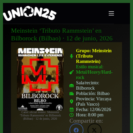
Meinstein ‘Tributo Rammstein’ en
Bilborock (Bilbao) · 12 de junio, 2026
Grupo:
Meinstein
(Tributo
Rammstein)
Estilo musical:
Metal/Heavy/Hard-
rock
Sala/recinto:
Bilborock
Población:
Bilbao
Provincia:
Vizcaya
(País Vasco)
Fecha:
12/06/2026
Cartel oficial evento: Meinstein
Hora:
8:00 pm
‘Tributo Rammstein’ en Bilborock
(Bilbao) · 12 de junio, 2026
Compartir en: