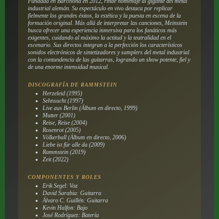
Fundada en Barcelona en 2012, rinde homenaje al gigante del metal
industrial alemán. Su espectáculo en vivo destaca por replicar
fielmente los grandes éxitos, la estética y la puesta en escena de la
formación original. Más allá de interpretar las canciones, Meinstein
busca ofrecer una experiencia inmersiva para los fanáticos más
exigentes, cuidando al máximo la actitud y la teatralidad en el
escenario. Sus directos integran a la perfección los característicos
sonidos electrónicos de sintetizadores y samplers del metal industrial
con la contundencia de las guitarras, logrando un show potente, fiel y
de una enorme intensidad musical.
DISCOGRAFÍA DE RAMMSTEIN
Herzeleid (1995)
Sehnsucht (1997)
Live aus Berlin (Álbum en directo, 1999)
Mutter (2001)
Reise, Reise (2004)
Rosenrot (2005)
Völkerball (Álbum en directo, 2006)
Liebe ist für alle da (2009)
Rammstein (2019)
Zeit (2022)
COMPONENTES Y ROLES
Erik Segel: Voz
David Sarabia: Guitarra
Álvaro C. Guillén: Guitarra
Kevin Halfon: Bajo
José Rodríguez: Batería