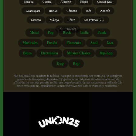
Badajoz
Cuenca
Albacete
Toledo
Ciudad Real
Guadalajara
Huelva
Córdoba
Jaén
Almería
Granada
Málaga
Cádiz
Las Palmas G.C.
S.C. Tenerife
Metal
Pop
Rock
Indie
Punk
Musicales
Fusión
Flamenco
Soul
Jazz
Blues
Electrónica
Música Clásica
Hip-hop
Trap
Rap
“En Union25 nos apasiona la música. Para que tu experiencia sea completa, te sugerimos
opciones de transporte, alojamiento y gastronomía. Algunos de estos enlaces son de
afiliación, lo que nos permite recibir una pequeña comisión por cada reserva realizada (sin
coste extra para ti), ayudándonos a mantener viva esta web de eventos y conciertos.”