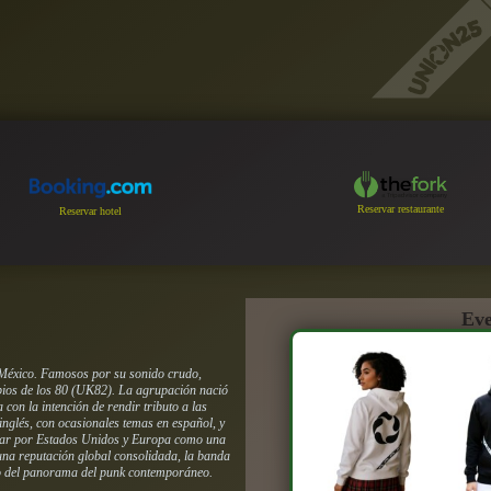
Reservar restaurante
Reservar hotel
Eve
 México. Famosos por su sonido crudo,
ipios de los 80 (UK82). La agrupación nació
con la intención de rendir tributo a las
nglés, con ocasionales temas en español, y
girar por Estados Unidos y Europa como una
 una reputación global consolidada, la banda
ro del panorama del punk contemporáneo.