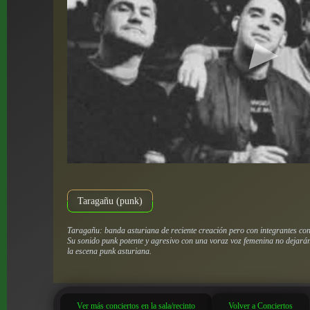
Taragañu (punk)
Taragañu: banda asturiana de reciente creación pero con integrantes con
Su sonido punk potente y agresivo con una voraz voz femenina no dejarán
la escena punk asturiana.
Ver más conciertos en la sala/recinto
Volver a Conciertos