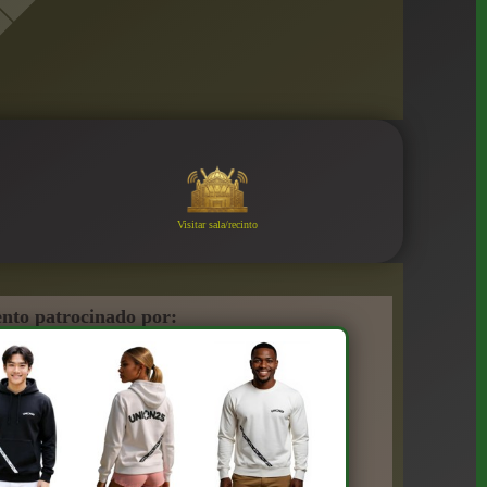
Visitar sala/recinto
nto patrocinado por: