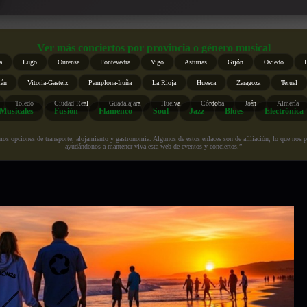
Ver más conciertos por provincia o género musical
a
Lugo
Ourense
Pontevedra
Vigo
Asturias
Gijón
Oviedo
ián
Vitoria-Gasteiz
Pamplona-Iruña
La Rioja
Huesca
Zaragoza
Teruel
Toledo
Ciudad Real
Guadalajara
Huelva
Córdoba
Jaén
Almería
Musicales
Fusión
Flamenco
Soul
Jazz
Blues
Electrónica
s opciones de transporte, alojamiento y gastronomía. Algunos de estos enlaces son de afiliación, lo que nos perm
ayudándonos a mantener viva esta web de eventos y conciertos.”