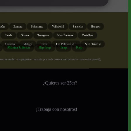
León
Zamora
Salamanca
Valladolid
Palencia
Burgos
Lleida
Girona
Tarragona
Islas Baleares
Castellón
Granada
Málaga
Cádiz
Las Palmas G.C.
S.C. Tenerife
Música Clásica
Hip-hop
Trap
Rap
ite recibir una pequeña comisión por cada reserva realizada (sin coste extra para ti),
¿Quieres ser 25er?
¡
Trabaja con nosotros!