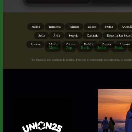
Madrid
Barcelona
Valencia
Bilbao
Sevilla
A Coruñ
Soria
Ávila
Segovia
Cantabria
Donostia-San Sebast
Alicante
Murcia
Cáceres
Badajoz
Cuenca
Albacete
Metal
Pop
Rock
Indie
Punk
“En Union25 nos apasiona la música. Para que tu experiencia sea completa, te sugerimo