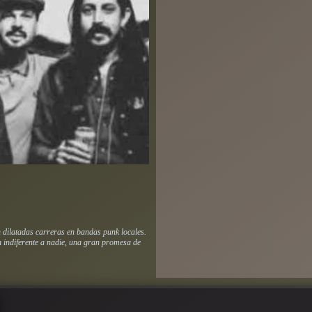
 dilatadas carreras en bandas punk locales.
 indiferente a nadie, una gran promesa de