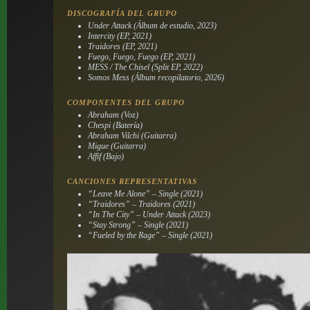
DISCOGRAFÍA DEL GRUPO
Under Attack
(Álbum de estudio, 2023)
Intercity
(EP, 2021)
Traidores
(EP, 2021)
Fuego, Fuego, Fuego
(EP, 2021)
MESS / The Chisel
(Split EP, 2022)
Somos Mess
(Álbum recopilatorio, 2026)
COMPONENTES DEL GRUPO
Abraham (Voz)
Chespi (Batería)
Abraham Vilchi (Guitarra)
Migue (Guitarra)
Affif (Bajo)
CANCIONES REPRESENTATIVAS
“Leave Me Alone” – Single (2021)
“Traidores” –
Traidores
(2021)
“In The City” –
Under Attack
(2023)
“Stay Strong” – Single (2021)
“Fueled by the Rage” – Single (2021)