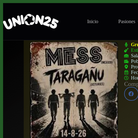
Inicio
Pasiones
Concierto de Mess + Taragañu en Gong G
Gr
Est
Sal
Pob
Pro
Fe
Ho
Compa