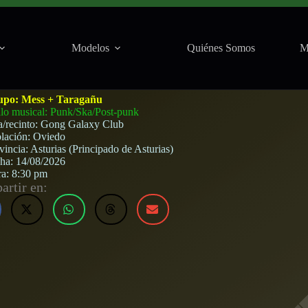
Modelos
Quiénes Somos
M
alaxy Club (Oviedo) · 14 de agosto, 2026
upo:
Mess + Taragañu
ilo musical: Punk/Ska/Post-punk
a/recinto:
Gong Galaxy Club
lación:
Oviedo
vincia:
Asturias (Principado de Asturias)
cha:
14/08/2026
ra:
8:30 pm
rtir en: