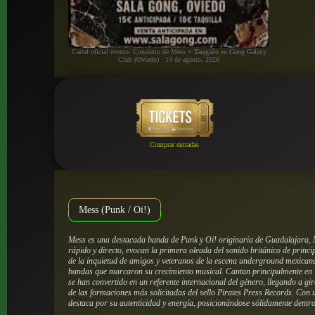
Cartel oficial evento: Concierto de Mess + Taragañu en Gong Galaxy
Club (Oviedo) · 14 de agosto, 2026
Comprar entradas
Mess (Punk / Oi!)
Mess es una destacada banda de Punk y Oi! originaria de Guadalajara,
rápido y directo, evocan la primera oleada del sonido británico de princ
de la inquietud de amigos y veteranos de la escena underground mexicana 
bandas que marcaron su crecimiento musical. Cantan principalmente en i
se han convertido en un referente internacional del género, llegando a 
de las formaciones más solicitadas del sello Pirates Press Records. Con
destaca por su autenticidad y energía, posicionándose sólidamente dent