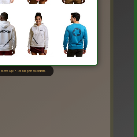
 marca aquí? Haz clic para anunciarte.