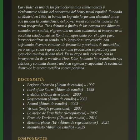
Easy Rider es una de las formaciones más emblemáticas y
técnicamente sólidas del panorama del heavy metal español. Fundada
en Madrid en 1988, la banda ha logrado forjar una identidad única
que fusiona la contundencia del power metal con sutiles matices del
metal progresivo. Tras debutar a finales de los noventa con álbumes
cantados en español, el grupo dio un salto cualitativo al incorporar al
vocalista estadounidense Ron Finn, apostando por el inglés para
internacionalizar su sonido. A lo largo de su trayectoria, han
enfrentado diversos cambios de formación y periodos de inactividad,
pero siempre han regresado con una producción impecable y una
ejecución musical de alto nivel. En su etapa más reciente, con la
incorporación de la vocalista Dess Díaz, la banda ha revitalizado sus
clásicos y continúa demostrando su vigencia y capacidad de evolución
dentro de la escena metálica contemporánea.
DISCOGRAFÍA
Perfecta Creación (Álbum de estudio) – 1997
Lord of the Storm (Álbum de estudio) – 1998
Evilution (Álbum de estudio) – 2000
Regeneration (Álbum de estudio) – 2002
Animal (Álbum de estudio) – 2003
Visions (Single promocional) – 2003
Lo Mejor de Easy Rider (Recopilatorio) – 2007
From the Darkness (Álbum de estudio) – 2014
Metamorphosis (EP / Álbum de regrabaciones) – 2021
Maniphesto (Álbum de estudio) – 2025
COMPONENTES