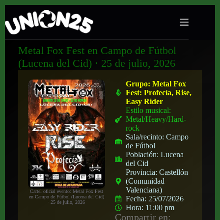
Metal Fox Fest en Campo de Fútbol
(Lucena del Cid) · 25 de julio, 2026
Grupo:
Metal Fox
Fest: Profecía, Rise,
Easy Rider
Estilo musical:
Metal/Heavy/Hard-
rock
Sala/recinto:
Campo
de Fútbol
Población:
Lucena
del Cid
Provincia:
Castellón
(Comunidad
Valenciana)
Cartel oficial evento: Metal Fox Fest
en Campo de Fútbol (Lucena del Cid)
Fecha:
25/07/2026
· 25 de julio, 2026
Hora:
11:00 pm
Compartir en: