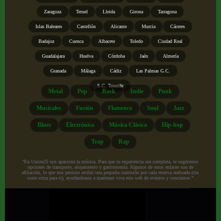
Zaragoza
Teruel
Lleida
Girona
Tarragona
Islas Baleares
Castellón
Alicante
Murcia
Cáceres
Badajoz
Cuenca
Albacete
Toledo
Ciudad Real
Guadalajara
Huelva
Córdoba
Jaén
Almería
Granada
Málaga
Cádiz
Las Palmas G.C.
S.C. Tenerife
Metal
Pop
Rock
Indie
Punk
Musicales
Fusión
Flamenco
Soul
Jazz
Blues
Electrónica
Música Clásica
Hip-hop
Trap
Rap
“En Union25 nos apasiona la música. Para que tu experiencia sea completa, te sugerimos
opciones de transporte, alojamiento y gastronomía. Algunos de estos enlaces son de
afiliación, lo que nos permite recibir una pequeña comisión por cada reserva realizada (sin
coste extra para ti), ayudándonos a mantener viva esta web de eventos y conciertos.”