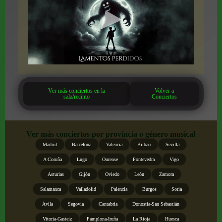
Ver más conciertos en la
Volver a
sala/recinto
Conciertos
Ver más conciertos por provincia o género musical
Madrid
Barcelona
Valencia
Bilbao
Sevilla
A Coruña
Lugo
Ourense
Pontevedra
Vigo
Asturias
Gijón
Oviedo
León
Zamora
Salamanca
Valladolid
Palencia
Burgos
Soria
Ávila
Segovia
Cantabria
Donostia-San Sebastián
Vitoria-Gasteiz
Pamplona-Iruña
La Rioja
Huesca