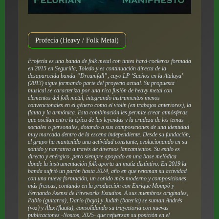
Profecía (Heavy / Folk Metal)
Profecía es una banda de folk metal con tintes hard-rockeros formada
en 2015 en Segurilla, Toledo y es continuación directa de la
desaparecida banda “Dreamfall”, cuyo LP ‘Sueños en la Atalaya’
(2013) sigue formando parte del proyecto actual. Su propuesta
musical se caracteriza por una rica fusión de heavy metal con
elementos del folk metal, integrando instrumentos menos
convencionales en el género como el violín (en trabajos anteriores), la
flauta y la armónica. Esta combinación les permite crear atmósferas
que oscilan entre la épica de las leyendas y la crudeza de los temas
sociales o personales, dotando a sus composiciones de una identidad
muy marcada dentro de la escena independiente. Desde su fundación,
el grupo ha mantenido una actividad constante, evolucionando en su
sonido y narrativa a través de diversos lanzamientos. Su estilo es
directo y enérgico, pero siempre apoyado en una base melódica
donde la instrumentación folk aporta un matiz distintivo. En 2019 la
banda sufrió un parón hasta 2024, año en que retoman su actividad
con una nueva formación, un sonido más moderno y composiciones
más frescas, contando en la producción con Enrique Mompó y
Fernando Asensi de Fireworks Estudios. A sus miembros originales,
Pablo (guitarra), Darío (bajo) y Judith (batería) se suman Andrés
(voz) y Álex (flauta), consolidando su trayectoria con nuevas
publicaciones -Nostos, 2025- que refuerzan su posición en el