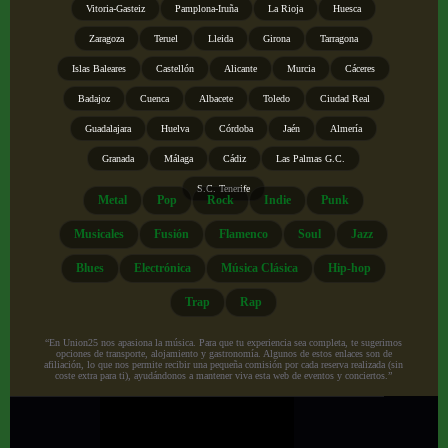
Vitoria-Gasteiz
Pamplona-Iruña
La Rioja
Huesca
Zaragoza
Teruel
Lleida
Girona
Tarragona
Islas Baleares
Castellón
Alicante
Murcia
Cáceres
Badajoz
Cuenca
Albacete
Toledo
Ciudad Real
Guadalajara
Huelva
Córdoba
Jaén
Almería
Granada
Málaga
Cádiz
Las Palmas G.C.
S.C. Tenerife
Metal
Pop
Rock
Indie
Punk
Musicales
Fusión
Flamenco
Soul
Jazz
Blues
Electrónica
Música Clásica
Hip-hop
Trap
Rap
“En Union25 nos apasiona la música. Para que tu experiencia sea completa, te sugerimos
opciones de transporte, alojamiento y gastronomía. Algunos de estos enlaces son de
afiliación, lo que nos permite recibir una pequeña comisión por cada reserva realizada (sin
coste extra para ti), ayudándonos a mantener viva esta web de eventos y conciertos.”