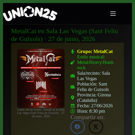
MetalCat en Sala Las Vegas (Sant Feliu
de Guixols) · 27 de junio, 2026
Grupo:
MetalCat
Estilo musical:
Metal/Heavy/Hard-
rock
Sala/recinto:
Sala
Las Vegas
Población:
Sant
Feliu de Guixols
Provincia:
Girona
(Cataluña)
Fecha:
27/06/2026
Cartel oficial evento: MetalCat en Sala
Hora:
8:30 pm
Las Vegas (Sant Feliu de Guixols) · 27
Compartir en:
de junio, 2026