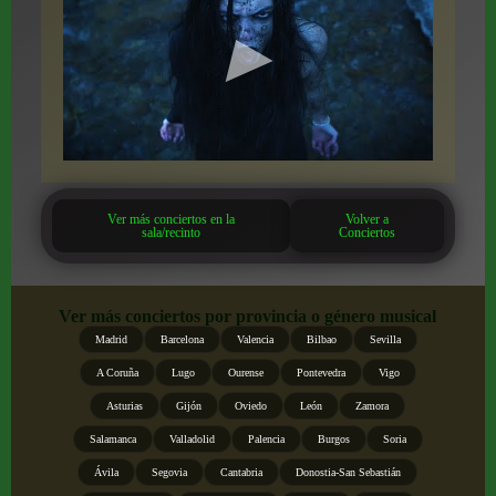
Ver más conciertos en la
Volver a
sala/recinto
Conciertos
Ver más conciertos por provincia o género musical
Madrid
Barcelona
Valencia
Bilbao
Sevilla
A Coruña
Lugo
Ourense
Pontevedra
Vigo
Asturias
Gijón
Oviedo
León
Zamora
Salamanca
Valladolid
Palencia
Burgos
Soria
Ávila
Segovia
Cantabria
Donostia-San Sebastián