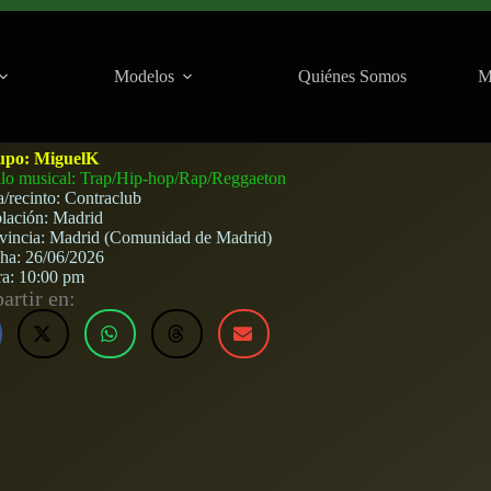
Modelos
Quiénes Somos
M
rid) · 26 de junio, 2026
upo:
MiguelK
ilo musical: Trap/Hip-hop/Rap/Reggaeton
a/recinto:
Contraclub
lación:
Madrid
vincia:
Madrid (Comunidad de Madrid)
cha:
26/06/2026
ra:
10:00 pm
rtir en: