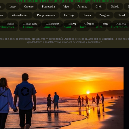
Ver más conciertos por provincia o género musical
a
Lugo
Ourense
Pontevedra
Vigo
Asturias
Gijón
Oviedo
ián
Vitoria-Gasteiz
Pamplona-Iruña
La Rioja
Huesca
Zaragoza
Teruel
Toledo
Ciudad Real
Guadalajara
Huelva
Córdoba
Jaén
Almería
Musicales
Fusión
Flamenco
Soul
Jazz
Blues
Electrónica
s opciones de transporte, alojamiento y gastronomía. Algunos de estos enlaces son de afiliación, lo que nos perm
ayudándonos a mantener viva esta web de eventos y conciertos.”