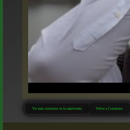
Ver más conciertos en la sala/recinto
Volver a Conciertos