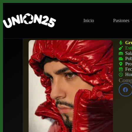
Inicio
Pasiones
Concierto de MiguelK en Contraclub (Mad
Gr
Est
Sal
Pob
Pro
Fe
Ho
Compa