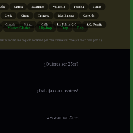
León
Zamora
Salamanca
Valladolid
Palencia
Burgos
Lleida
Girona
Tarragona
Islas Baleares
Castellón
Granada
Málaga
Cádiz
Las Palmas G.C.
S.C. Tenerife
Música Clásica
Hip-hop
Trap
Rap
ite recibir una pequeña comisión por cada reserva realizada (sin coste extra para ti),
¿Quieres ser 25er?
¡
Trabaja con nosotros!
www.union25.es