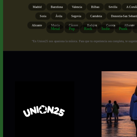
Madrid
Barcelona
Valencia
Bilbao
Sevilla
A Coruñ
Soria
Ávila
Segovia
Cantabria
Donostia-San Sebast
Alicante
Murcia
Cáceres
Badajoz
Cuenca
Albacete
Metal
Pop
Rock
Indie
Punk
“En Union25 nos apasiona la música. Para que tu experiencia sea completa, te sugerimo