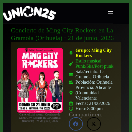
Concierto de Ming City Rockers en La
Gramola (Orihuela) · 21 de junio, 2026
Grupo:
Ming City
Rockers
Estilo musical:
Punk/Ska/Post-punk
Sala/recinto:
La
Gramola Orihuela
Población:
Orihuela
Provincia:
Alicante
(Comunidad
Valenciana)
Fecha:
21/06/2026
Hora:
8:00 pm
Compartir en:
Cartel oficial evento: Concierto de
Ming City Rockers en La Gramola
(Orihuela) · 21 de junio, 2026