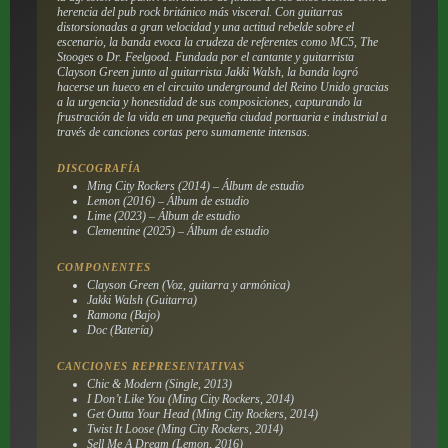
herencia del pub rock británico más visceral. Con guitarras
distorsionadas a gran velocidad y una actitud rebelde sobre el
escenario, la banda evoca la crudeza de referentes como MC5, The
Stooges o Dr. Feelgood. Fundada por el cantante y guitarrista
Clayson Green junto al guitarrista Jakki Walsh, la banda logró
hacerse un hueco en el circuito underground del Reino Unido gracias
a la urgencia y honestidad de sus composiciones, capturando la
frustración de la vida en una pequeña ciudad portuaria e industrial a
través de canciones cortas pero sumamente intensas.
DISCOGRAFÍA
Ming City Rockers (2014) – Álbum de estudio
Lemon (2016) – Álbum de estudio
Lime (2023) – Álbum de estudio
Clementine (2025) – Álbum de estudio
COMPONENTES
Clayson Green (Voz, guitarra y armónica)
Jakki Walsh (Guitarra)
Ramona (Bajo)
Doc (Batería)
CANCIONES REPRESENTATIVAS
Chic & Modern (Single, 2013)
I Don’t Like You (Ming City Rockers, 2014)
Get Outta Your Head (Ming City Rockers, 2014)
Twist It Loose (Ming City Rockers, 2014)
Sell Me A Dream (Lemon, 2016)