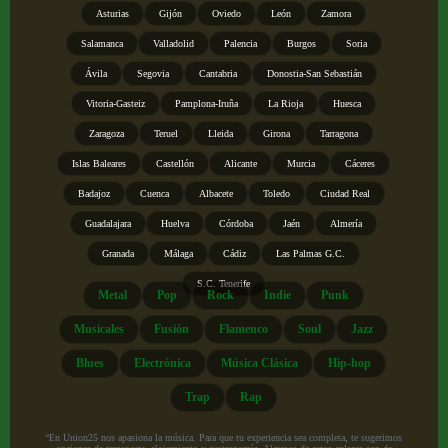
Asturias
Gijón
Oviedo
León
Zamora
Salamanca
Valladolid
Palencia
Burgos
Soria
Ávila
Segovia
Cantabria
Donostia-San Sebastián
Vitoria-Gasteiz
Pamplona-Iruña
La Rioja
Huesca
Zaragoza
Teruel
Lleida
Girona
Tarragona
Islas Baleares
Castellón
Alicante
Murcia
Cáceres
Badajoz
Cuenca
Albacete
Toledo
Ciudad Real
Guadalajara
Huelva
Córdoba
Jaén
Almería
Granada
Málaga
Cádiz
Las Palmas G.C.
S.C. Tenerife
Metal
Pop
Rock
Indie
Punk
Musicales
Fusión
Flamenco
Soul
Jazz
Blues
Electrónica
Música Clásica
Hip-hop
Trap
Rap
“En Union25 nos apasiona la música. Para que tu experiencia sea completa, te sugerimos