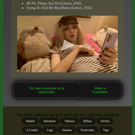
All The Things You Do (Lemon, 2016)
Trying To Find My Way Home (Lemon, 2016)
Ver más conciertos en la
Volver a
sala/recinto
Conciertos
Ver más conciertos por provincia o género musical
Madrid
Barcelona
Valencia
Bilbao
Sevilla
A Coruña
Lugo
Ourense
Pontevedra
Vigo