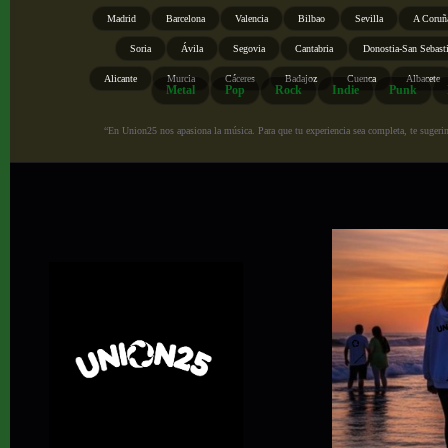
Madrid
Barcelona
Valencia
Bilbao
Sevilla
A Coruñ
Soria
Ávila
Segovia
Cantabria
Donostia-San Sebast
Alicante
Murcia
Cáceres
Badajoz
Cuenca
Albacete
Metal
Pop
Rock
Indie
Punk
“En Union25 nos apasiona la música. Para que tu experiencia sea completa, te sugerimo