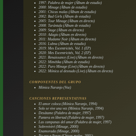
1997: Palabra de mujer (Álbum de estudio)
2000: Minage (Álbum de estudio)
2001: Chicas malas (Álbum de estudio)
2002: Bad Girls (Álbum de estudio)
2005: Tour Minage (Álbum en directo)
2008: Tarántula (Álbum de estudio)
2009: Stage (Álbum en directo)
2010: Adagio (Álbum en directo)
2011: Madame Noir (Álbum en directo)
2016: Lubna (Álbum de estudio)
2019: Mes Excentricités, Vol. 1 (EP)
2020: Mes Excentricités, Vol. 2 (EP)
2021: Renaissance (Live) (Álbum en directo)
2022: Mimétika (Álbum de estudio)
2022: Puro Minage (Live) (Álbum en directo)
2022: Mónica al desnudo (Live) (Álbum en directo)
COMPONENTES DEL GRUPO
Mónica Naranjo (Voz)
CANCIONES REPRESENTATIVAS
El amor coloca (Mónica Naranjo, 1994)
Solo se vive una vez (Mónica Naranjo, 1994)
Desátame (Palabra de mujer, 1997)
Pantera en libertad (Palabra de mujer, 1997)
Las campanas del amor (Palabra de mujer, 1997)
Sobreviviré (Minage, 2000)
Enamorada (Minage, 2000)
No voy a llorar (Chicas malas, 2001)