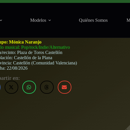
Modelos
Quiénes Somos
M
Toros (Castellón) · 22 de agosto, 2026
upo:
Mónica Naranjo
ilo musical: Pop/rock/Indie/Alternativo
a/recinto:
Plaza de Toros Castellón
lación:
Castellón de la Plana
vincia:
Castellón (Comunidad Valenciana)
cha:
22/08/2026
rtir en: