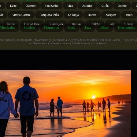
a
Lugo
Ourense
Pontevedra
Vigo
Asturias
Gijón
Oviedo
ián
Vitoria-Gasteiz
Pamplona-Iruña
La Rioja
Huesca
Zaragoza
Teruel
Toledo
Ciudad Real
Guadalajara
Huelva
Córdoba
Jaén
Almería
Musicales
Fusión
Flamenco
Soul
Jazz
Blues
Electrónica
s opciones de transporte, alojamiento y gastronomía. Algunos de estos enlaces son de afiliación, lo que nos perm
ayudándonos a mantener viva esta web de eventos y conciertos.”