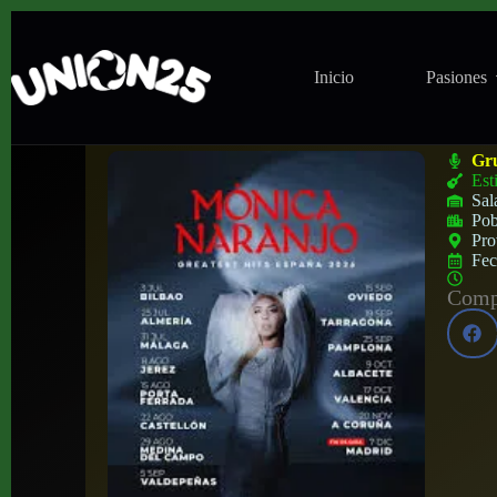
Inicio
Pasiones
Concierto de Mónica Naranjo en Plaza de 
Gr
Est
Sal
Pob
Pro
Fe
Compa