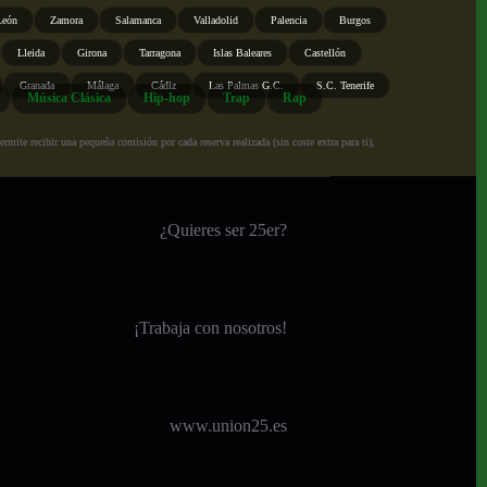
León
Zamora
Salamanca
Valladolid
Palencia
Burgos
Lleida
Girona
Tarragona
Islas Baleares
Castellón
Granada
Málaga
Cádiz
Las Palmas G.C.
S.C. Tenerife
Música Clásica
Hip-hop
Trap
Rap
ite recibir una pequeña comisión por cada reserva realizada (sin coste extra para ti),
¿Quieres ser 25er?
¡
Trabaja con nosotros!
www.union25.es