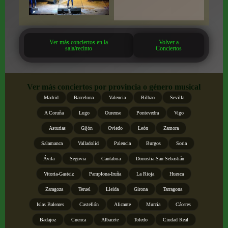
Ver más conciertos en la
Volver a
sala/recinto
Conciertos
Ver más conciertos por provincia o género musical
Madrid
Barcelona
Valencia
Bilbao
Sevilla
A Coruña
Lugo
Ourense
Pontevedra
Vigo
Asturias
Gijón
Oviedo
León
Zamora
Salamanca
Valladolid
Palencia
Burgos
Soria
Ávila
Segovia
Cantabria
Donostia-San Sebastián
Vitoria-Gasteiz
Pamplona-Iruña
La Rioja
Huesca
Zaragoza
Teruel
Lleida
Girona
Tarragona
Islas Baleares
Castellón
Alicante
Murcia
Cáceres
Badajoz
Cuenca
Albacete
Toledo
Ciudad Real