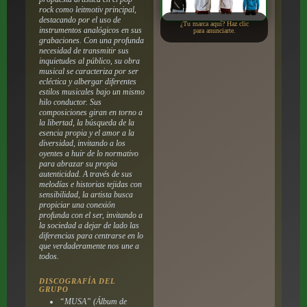
rock como leitmotiv principal,
destacando por el uso de
¿Tu marca aquí? Haz clic
instrumentos analógicos en sus
para anunciarte.
grabaciones. Con una profunda
necesidad de transmitir sus
inquietudes al público, su obra
musical se caracteriza por ser
ecléctica y albergar diferentes
estilos musicales bajo un mismo
hilo conductor. Sus
composiciones giran en torno a
la libertad, la búsqueda de la
esencia propia y el amor a la
diversidad, invitando a los
oyentes a huir de lo normativo
para abrazar su propia
autenticidad. A través de sus
melodías e historias tejidas con
sensibilidad, la artista busca
propiciar una conexión
profunda con el ser, invitando a
la sociedad a dejar de lado las
diferencias para centrarse en lo
que verdaderamente nos une a
todos.
DISCOGRAFÍA DEL
GRUPO
“MUSA” (Álbum de