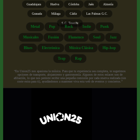
Guadalajara
Huelva
Córdoba
Jaén
Almería
Granada
Málaga
Cádiz
Las Palmas G.C.
S.C. Tenerife
Metal
Pop
Rock
Indie
Punk
Musicales
Fusión
Flamenco
Soul
Jazz
Blues
Electrónica
Música Clásica
Hip-hop
Trap
Rap
“En Union25 nos apasiona la música. Para que tu experiencia sea completa, te sugerimos
opciones de transporte, alojamiento y gastronomía. Algunos de estos enlaces son de
afiliación, lo que nos permite recibir una pequeña comisión por cada reserva realizada (sin
coste extra para ti), ayudándonos a mantener viva esta web de eventos y conciertos.”