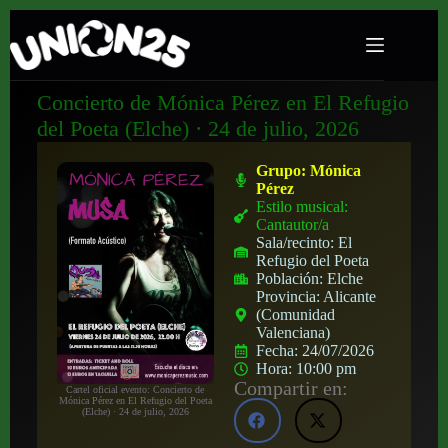
Concierto de Mónica Pérez en El Refugio
del Poeta (Elche) · 24 de julio, 2026
Grupo:
Mónica
Pérez
Estilo musical:
Cantautor/a
Sala/recinto:
El
Refugio del Poeta
Población:
Elche
Provincia:
Alicante
(Comunidad
Valenciana)
Fecha:
24/07/2026
Hora:
10:00 pm
Compartir en:
Cartel oficial evento: Concierto de
Mónica Pérez en El Refugio del Poeta
(Elche) · 24 de julio, 2026