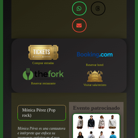
Comprar entradas
Reservar hotel
Reservar restaurante
Visitar sala/recinto
Evento patrocinado
Mónica Pérez (Pop
por:
rock)
Mónica Pérez es una cantautora
e intérprete que enfoca su
propuesta artística en el pop