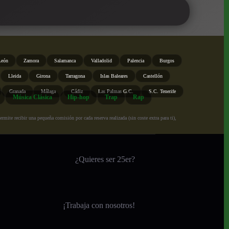
León
Zamora
Salamanca
Valladolid
Palencia
Burgos
Lleida
Girona
Tarragona
Islas Baleares
Castellón
Granada
Málaga
Cádiz
Las Palmas G.C.
S.C. Tenerife
Música Clásica
Hip-hop
Trap
Rap
ite recibir una pequeña comisión por cada reserva realizada (sin coste extra para ti),
¿Quieres ser 25er?
¡
Trabaja con nosotros!