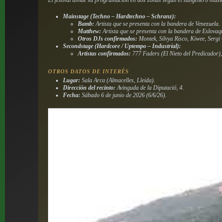
El festival divide su programación en dos zonas según el subgénero musi
Mainstage (Techno – Hardtechno – Schranz):
Bamb:
Artista que se presenta con la bandera de Venezuela.
Matthew:
Artista que se presenta con la bandera de Eslovaq
Otros DJs confirmados:
Montek, Silvya Risco, Kiwee, Serg
Secondstage (Hardcore / Uptempo – Industrial):
Artistas confirmados:
777 Faders (El Nieto del Predicador),
OTROS DATOS DE INTERÉS
Lugar:
Sala Arca (Almacelles, Lleida).
Dirección del recinto:
Avinguda de la Diputació, 4.
Fecha:
Sábado 6 de junio de 2026 (6/6/26).