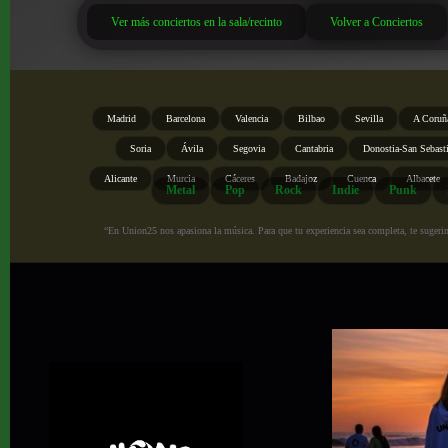
Ver más conciertos en la sala/recinto
Volver a Conciertos
Madrid
Barcelona
Valencia
Bilbao
Sevilla
A Coruñ
Soria
Ávila
Segovia
Cantabria
Donostia-San Sebast
Alicante
Murcia
Cáceres
Badajoz
Cuenca
Albacete
Metal
Pop
Rock
Indie
Punk
“En Union25 nos apasiona la música. Para que tu experiencia sea completa, te sugerimo