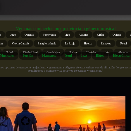
Ver más conciertos por provincia o género musical
a
Lugo
Ourense
Pontevedra
Vigo
Asturias
Gijón
Oviedo
ián
Vitoria-Gasteiz
Pamplona-Iruña
La Rioja
Huesca
Zaragoza
Teruel
Toledo
Ciudad Real
Guadalajara
Huelva
Córdoba
Jaén
Almería
Musicales
Fusión
Flamenco
Soul
Jazz
Blues
Electrónica
s opciones de transporte, alojamiento y gastronomía. Algunos de estos enlaces son de afiliación, lo que nos perm
ayudándonos a mantener viva esta web de eventos y conciertos.”