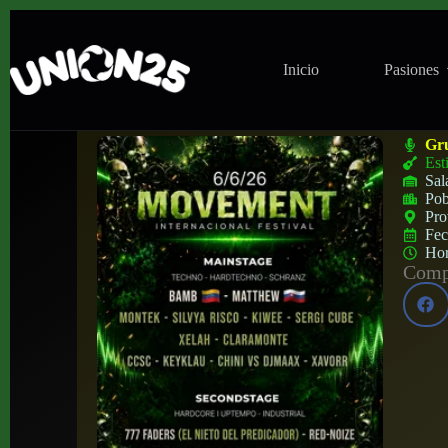
Inicio
Pasiones
Movement International Festival en Sala 
Gr
Est
Sal
Pob
Pro
Fe
Ho
Compa