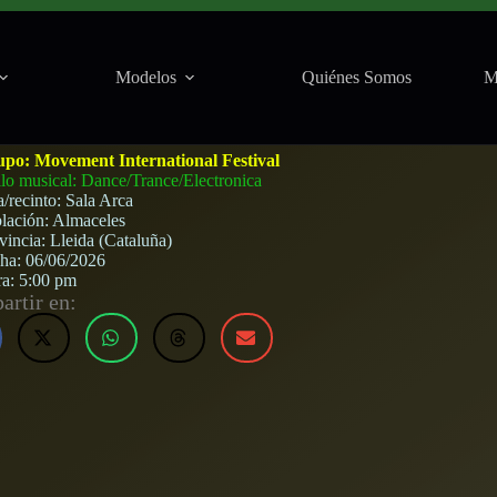
Modelos
Quiénes Somos
M
Arca (Almaceles) · 6 de junio, 2026
upo:
Movement International Festival
ilo musical: Dance/Trance/Electronica
a/recinto:
Sala Arca
lación:
Almaceles
vincia:
Lleida (Cataluña)
cha:
06/06/2026
ra:
5:00 pm
rtir en: