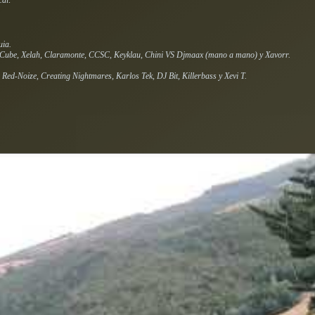
cal:
uia.
i Cube, Xelah, Claramonte, CCSC, Keyklau, Chini VS Djmaax (mano a mano) y Xavorr.
 Red-Noize, Creating Nightmares, Karlos Tek, DJ Bit, Killerbass y Xevi T.