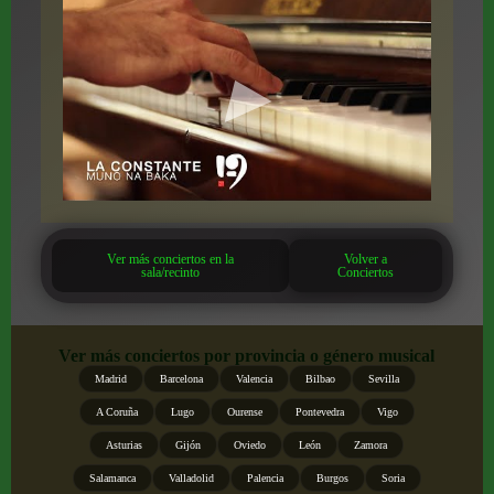
Ver más conciertos en la
Volver a
sala/recinto
Conciertos
Ver más conciertos por provincia o género musical
Madrid
Barcelona
Valencia
Bilbao
Sevilla
A Coruña
Lugo
Ourense
Pontevedra
Vigo
Asturias
Gijón
Oviedo
León
Zamora
Salamanca
Valladolid
Palencia
Burgos
Soria