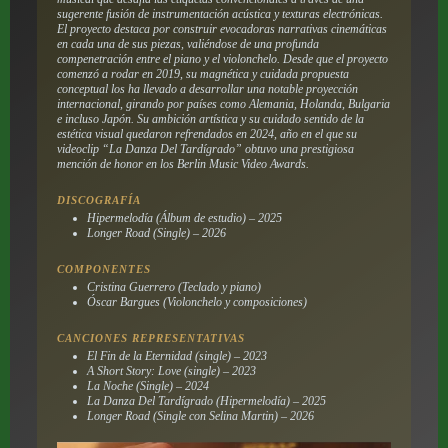
sugerente fusión de instrumentación acústica y texturas electrónicas.
El proyecto destaca por construir evocadoras narrativas cinemáticas
en cada una de sus piezas, valiéndose de una profunda
compenetración entre el piano y el violonchelo. Desde que el proyecto
comenzó a rodar en 2019, su magnética y cuidada propuesta
conceptual los ha llevado a desarrollar una notable proyección
internacional, girando por países como Alemania, Holanda, Bulgaria
e incluso Japón. Su ambición artística y su cuidado sentido de la
estética visual quedaron refrendados en 2024, año en el que su
videoclip “La Danza Del Tardígrado” obtuvo una prestigiosa
mención de honor en los Berlin Music Video Awards.
DISCOGRAFÍA
Hipermelodía (Álbum de estudio) – 2025
Longer Road (Single) – 2026
COMPONENTES
Cristina Guerrero (Teclado y piano)
Óscar Bargues (Violonchelo y composiciones)
CANCIONES REPRESENTATIVAS
El Fin de la Eternidad (single) – 2023
A Short Story: Love (single) – 2023
La Noche (Single) – 2024
La Danza Del Tardígrado (Hipermelodía) – 2025
Longer Road (Single con Selina Martin) – 2026