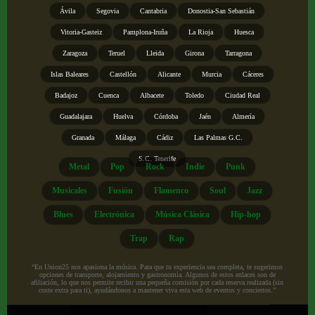
Ávila
Segovia
Cantabria
Donostia-San Sebastián
Vitoria-Gasteiz
Pamplona-Iruña
La Rioja
Huesca
Zaragoza
Teruel
Lleida
Girona
Tarragona
Islas Baleares
Castellón
Alicante
Murcia
Cáceres
Badajoz
Cuenca
Albacete
Toledo
Ciudad Real
Guadalajara
Huelva
Córdoba
Jaén
Almería
Granada
Málaga
Cádiz
Las Palmas G.C.
S.C. Tenerife
Metal
Pop
Rock
Indie
Punk
Musicales
Fusión
Flamenco
Soul
Jazz
Blues
Electrónica
Música Clásica
Hip-hop
Trap
Rap
“En Union25 nos apasiona la música. Para que tu experiencia sea completa, te sugerimos
opciones de transporte, alojamiento y gastronomía. Algunos de estos enlaces son de
afiliación, lo que nos permite recibir una pequeña comisión por cada reserva realizada (sin
coste extra para ti), ayudándonos a mantener viva esta web de eventos y conciertos.”