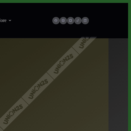
ore
26