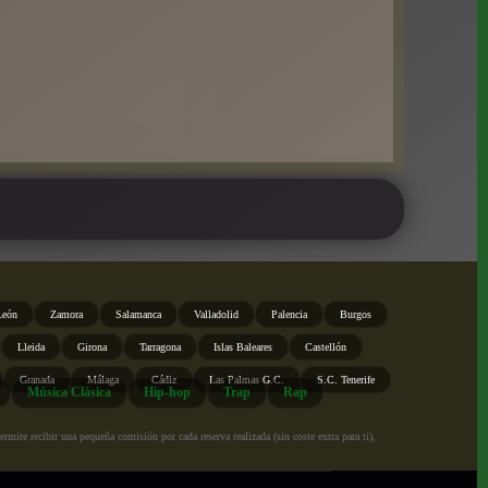
León
Zamora
Salamanca
Valladolid
Palencia
Burgos
Lleida
Girona
Tarragona
Islas Baleares
Castellón
Granada
Málaga
Cádiz
Las Palmas G.C.
S.C. Tenerife
Música Clásica
Hip-hop
Trap
Rap
ite recibir una pequeña comisión por cada reserva realizada (sin coste extra para ti),