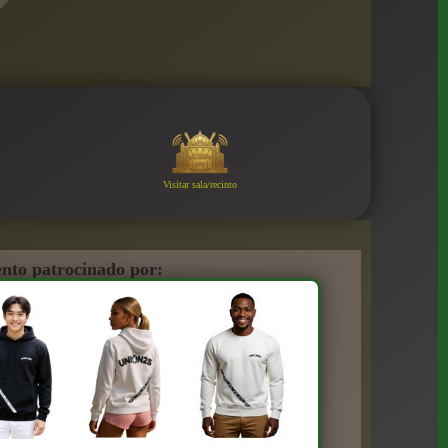
Visitar sala/recinto
nto patrocinado por: