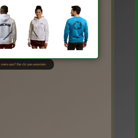
 marca aquí? Haz clic para anunciarte.