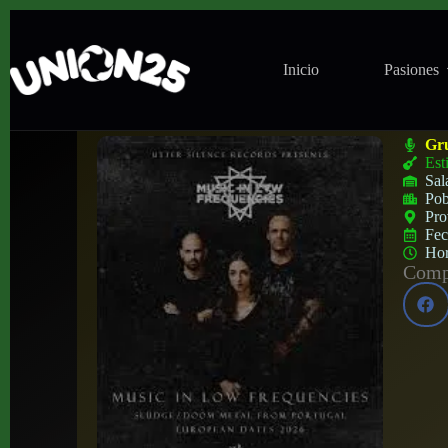
Inicio
Pasiones
Concierto de Music in Low Frequences en
Gr
Est
Sal
Pob
Pro
Fe
Ho
Compa