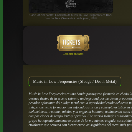
Cartel oficial evento: Concierto de Music in Low Frequences en Rock
Beer the New (Santander) · 4 de junio, 2026
Comprar entradas
Music in Low Frequencies (Sludge / Death Metal)
Music in Low Frequencies es una banda portuguesa formada en el año 20
destaca dentro de la escena extrema underground por su densa propuest
pesadez aplastante del sludge metal con la agresividad cruda del death me
independiente, la formación ha enfocado su lírica y concepto artístico en
melancólicas, traumas, miedos y la angustia humana, traduciendo estas 
composiciones de tempo lento y opresivo. Con varios trabajos autoeditado
grupo ha logrado mantenerse activo de forma ininterrumpida, consolidan
envolvente que resuena con fuerza entre los seguidores del metal más pes