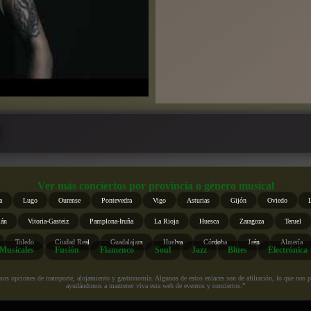
Ver más conciertos por provincia o género musical
a
Lugo
Ourense
Pontevedra
Vigo
Asturias
Gijón
Oviedo
ián
Vitoria-Gasteiz
Pamplona-Iruña
La Rioja
Huesca
Zaragoza
Teruel
Toledo
Ciudad Real
Guadalajara
Huelva
Córdoba
Jaén
Almería
Musicales
Fusión
Flamenco
Soul
Jazz
Blues
Electrónica
s opciones de transporte, alojamiento y gastronomía. Algunos de estos enlaces son de afiliación, lo que nos perm
ayudándonos a mantener viva esta web de eventos y conciertos.”