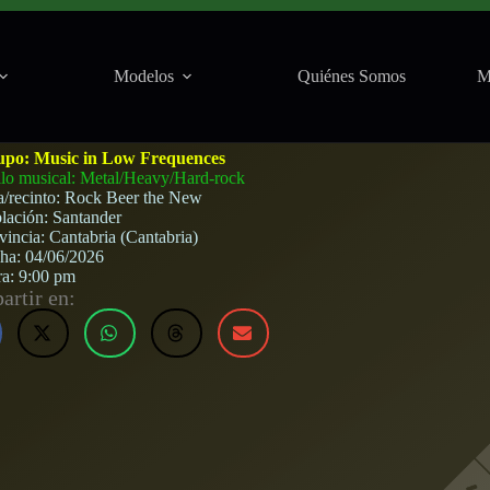
Modelos
Quiénes Somos
M
 Rock Beer the New (Santander) · 4 de junio, 20
upo:
Music in Low Frequences
ilo musical: Metal/Heavy/Hard-rock
a/recinto:
Rock Beer the New
lación:
Santander
vincia:
Cantabria (Cantabria)
cha:
04/06/2026
ra:
9:00 pm
rtir en: