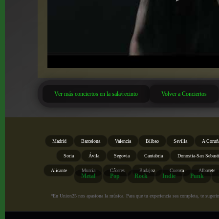
Ver más conciertos en la sala/recinto
Volver a Conciertos
Madrid
Barcelona
Valencia
Bilbao
Sevilla
A Coruñ
Soria
Ávila
Segovia
Cantabria
Donostia-San Sebast
Alicante
Murcia
Cáceres
Badajoz
Cuenca
Albacete
Metal
Pop
Rock
Indie
Punk
“En Union25 nos apasiona la música. Para que tu experiencia sea completa, te sugerimo