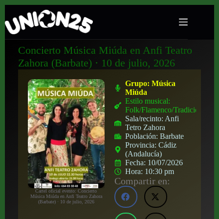
Concierto Música Miúda en Anfi Teatro
Zahora (Barbate) · 10 de julio, 2026
Grupo:
Música
Miúda
Estilo musical:
Folk/Flamenco/Tradicional
Sala/recinto:
Anfi
Tetro Zahora
Población:
Barbate
Provincia:
Cádiz
(Andalucía)
Fecha:
10/07/2026
Hora:
10:30 pm
Compartir en:
Cartel oficial evento: Concierto
Música Miúda en Anfi Teatro Zahora
(Barbate) · 10 de julio, 2026