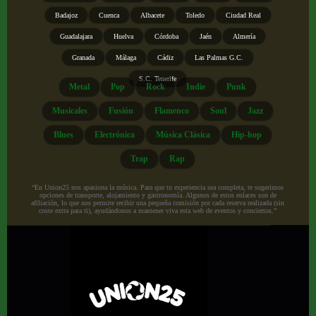
Badajoz
Cuenca
Albacete
Toledo
Ciudad Real
Guadalajara
Huelva
Córdoba
Jaén
Almería
Granada
Málaga
Cádiz
Las Palmas G.C.
S.C. Tenerife
Metal
Pop
Rock
Indie
Punk
Musicales
Fusión
Flamenco
Soul
Jazz
Blues
Electrónica
Música Clásica
Hip-hop
Trap
Rap
“En Union25 nos apasiona la música. Para que tu experiencia sea completa, te sugerimos
opciones de transporte, alojamiento y gastronomía. Algunos de estos enlaces son de
afiliación, lo que nos permite recibir una pequeña comisión por cada reserva realizada (sin
coste extra para ti), ayudándonos a mantener viva esta web de eventos y conciertos.”