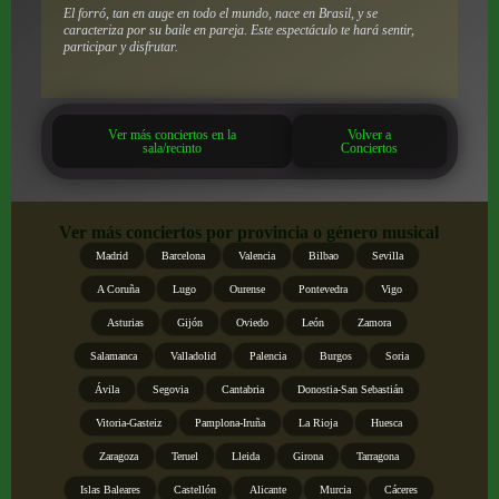
El forró, tan en auge en todo el mundo, nace en Brasil, y se
caracteriza por su baile en pareja. Este espectáculo te hará sentir,
participar y disfrutar.
Ver más conciertos en la
Volver a
sala/recinto
Conciertos
Ver más conciertos por provincia o género musical
Madrid
Barcelona
Valencia
Bilbao
Sevilla
A Coruña
Lugo
Ourense
Pontevedra
Vigo
Asturias
Gijón
Oviedo
León
Zamora
Salamanca
Valladolid
Palencia
Burgos
Soria
Ávila
Segovia
Cantabria
Donostia-San Sebastián
Vitoria-Gasteiz
Pamplona-Iruña
La Rioja
Huesca
Zaragoza
Teruel
Lleida
Girona
Tarragona
Islas Baleares
Castellón
Alicante
Murcia
Cáceres