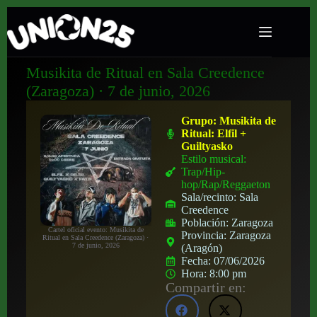
Musikita de Ritual en Sala Creedence
(Zaragoza) · 7 de junio, 2026
Grupo:
Musikita de
Ritual: Elfil +
Guiltyasko
Estilo musical:
Trap/Hip-
hop/Rap/Reggaeton
Sala/recinto:
Sala
Creedence
Población:
Zaragoza
Cartel oficial evento: Musikita de
Provincia:
Zaragoza
Ritual en Sala Creedence (Zaragoza) ·
7 de junio, 2026
(Aragón)
Fecha:
07/06/2026
Hora:
8:00 pm
Compartir en: