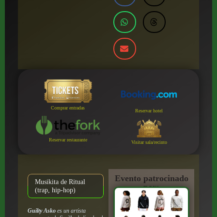
Comprar entradas
Reservar hotel
Reservar restaurante
Visitar sala/recinto
Evento patrocinado
Musikita de Ritual
por:
(trap, hip-hop)
Guilty Asko
es un artista