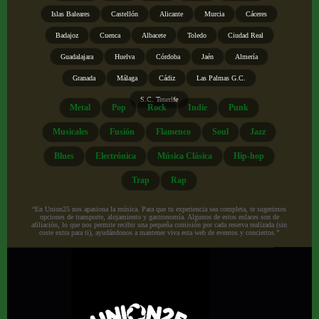
Islas Baleares
Castellón
Alicante
Murcia
Cáceres
Badajoz
Cuenca
Albacete
Toledo
Ciudad Real
Guadalajara
Huelva
Córdoba
Jaén
Almería
Granada
Málaga
Cádiz
Las Palmas G.C.
S.C. Tenerife
Metal
Pop
Rock
Indie
Punk
Musicales
Fusión
Flamenco
Soul
Jazz
Blues
Electrónica
Música Clásica
Hip-hop
Trap
Rap
“En Union25 nos apasiona la música. Para que tu experiencia sea completa, te sugerimos
opciones de transporte, alojamiento y gastronomía. Algunos de estos enlaces son de
afiliación, lo que nos permite recibir una pequeña comisión por cada reserva realizada (sin
coste extra para ti), ayudándonos a mantener viva esta web de eventos y conciertos.”