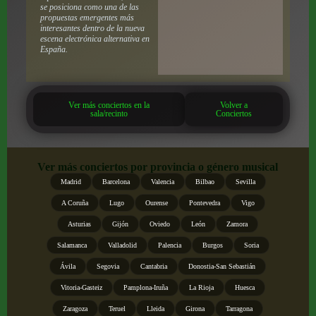
se posiciona como una de las
propuestas emergentes más
interesantes dentro de la nueva
escena electrónica alternativa en
España.
Ver más conciertos en la
Volver a
sala/recinto
Conciertos
Ver más conciertos por provincia o género musical
Madrid
Barcelona
Valencia
Bilbao
Sevilla
A Coruña
Lugo
Ourense
Pontevedra
Vigo
Asturias
Gijón
Oviedo
León
Zamora
Salamanca
Valladolid
Palencia
Burgos
Soria
Ávila
Segovia
Cantabria
Donostia-San Sebastián
Vitoria-Gasteiz
Pamplona-Iruña
La Rioja
Huesca
Zaragoza
Teruel
Lleida
Girona
Tarragona