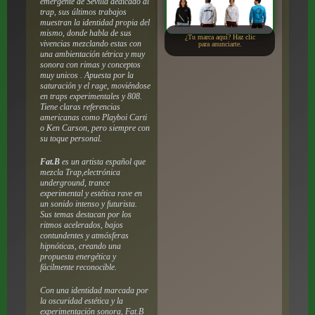
emergente de Sevilla dedicado al
trap, sus últimos trabajos
muestran la identidad propia del
mismo, donde habla de sus
¿Tu marca aquí? Haz clic
vivencias mezclando estas con
para anunciarte.
una ambientación tétrica y muy
sonora con rimas y conceptos
muy unicos . Apuesta por la
saturación y el rage, moviéndose
en traps experimentales y 808.
Tiene claras referencias
americanas como Playboi Carti
o Ken Carson, pero siempre con
su toque personal.
Fat.B
es un artista español que
mezcla Trap,electrónica
underground, trance
experimental y estética rave en
un sonido intenso y futurista.
Sus temas destacan por los
ritmos acelerados, bajos
contundentes y atmósferas
hipnóticas, creando una
propuesta energética y
fácilmente reconocible.
Con una identidad marcada por
la oscuridad estética y la
experimentación sonora, Fat.B