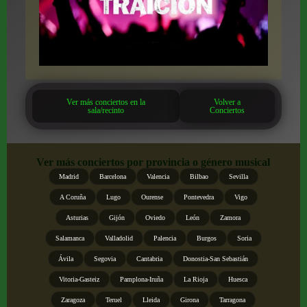
Ver más conciertos en la
Volver a
sala/recinto
Conciertos
Ver más conciertos por provincia o género musical
Madrid
Barcelona
Valencia
Bilbao
Sevilla
A Coruña
Lugo
Ourense
Pontevedra
Vigo
Asturias
Gijón
Oviedo
León
Zamora
Salamanca
Valladolid
Palencia
Burgos
Soria
Ávila
Segovia
Cantabria
Donostia-San Sebastián
Vitoria-Gasteiz
Pamplona-Iruña
La Rioja
Huesca
Zaragoza
Teruel
Lleida
Girona
Tarragona