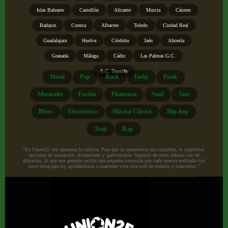
Islas Baleares
Castellón
Alicante
Murcia
Cáceres
Badajoz
Cuenca
Albacete
Toledo
Ciudad Real
Guadalajara
Huelva
Córdoba
Jaén
Almería
Granada
Málaga
Cádiz
Las Palmas G.C.
S.C. Tenerife
Metal
Pop
Rock
Indie
Punk
Musicales
Fusión
Flamenco
Soul
Jazz
Blues
Electrónica
Música Clásica
Hip-hop
Trap
Rap
“En Union25 nos apasiona la música. Para que tu experiencia sea completa, te sugerimos
opciones de transporte, alojamiento y gastronomía. Algunos de estos enlaces son de
afiliación, lo que nos permite recibir una pequeña comisión por cada reserva realizada (sin
coste extra para ti), ayudándonos a mantener viva esta web de eventos y conciertos.”