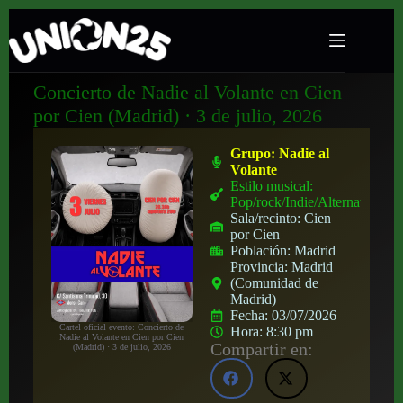
Concierto de Nadie al Volante en Cien
por Cien (Madrid) · 3 de julio, 2026
Grupo:
Nadie al
Volante
Estilo musical:
Pop/rock/Indie/Alternativo
Sala/recinto:
Cien
por Cien
Población:
Madrid
Provincia:
Madrid
(Comunidad de
Madrid)
Fecha:
03/07/2026
Cartel oficial evento: Concierto de
Hora:
8:30 pm
Nadie al Volante en Cien por Cien
Compartir en:
(Madrid) · 3 de julio, 2026