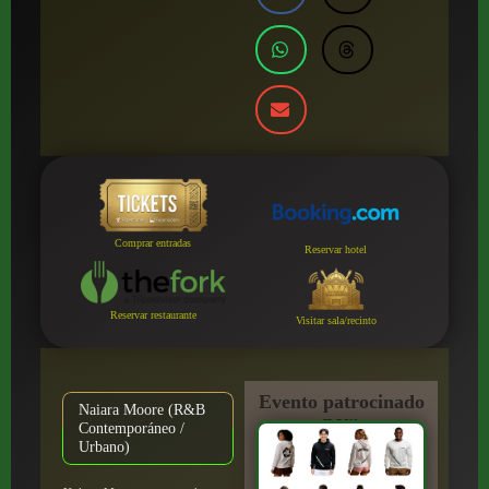
Comprar entradas
Reservar hotel
Reservar restaurante
Visitar sala/recinto
Evento patrocinado
Naiara Moore (R&B
por:
Contemporáneo /
Urbano)