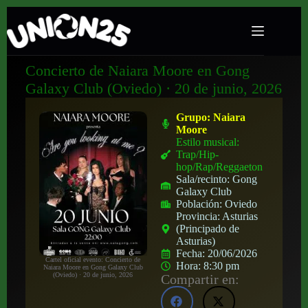
Concierto de Naiara Moore en Gong
Galaxy Club (Oviedo) · 20 de junio, 2026
Grupo:
Naiara
Moore
Estilo musical:
Trap/Hip-
hop/Rap/Reggaeton
Sala/recinto:
Gong
Galaxy Club
Población:
Oviedo
Provincia:
Asturias
(Principado de
Asturias)
Fecha:
20/06/2026
Cartel oficial evento: Concierto de
Hora:
8:30 pm
Naiara Moore en Gong Galaxy Club
(Oviedo) · 20 de junio, 2026
Compartir en: