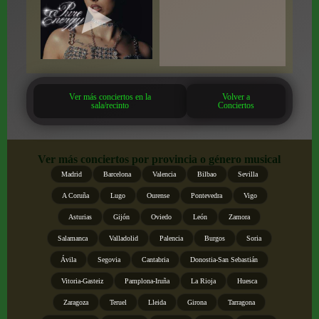
Ver más conciertos en la
Volver a
sala/recinto
Conciertos
Ver más conciertos por provincia o género musical
Madrid
Barcelona
Valencia
Bilbao
Sevilla
A Coruña
Lugo
Ourense
Pontevedra
Vigo
Asturias
Gijón
Oviedo
León
Zamora
Salamanca
Valladolid
Palencia
Burgos
Soria
Ávila
Segovia
Cantabria
Donostia-San Sebastián
Vitoria-Gasteiz
Pamplona-Iruña
La Rioja
Huesca
Zaragoza
Teruel
Lleida
Girona
Tarragona