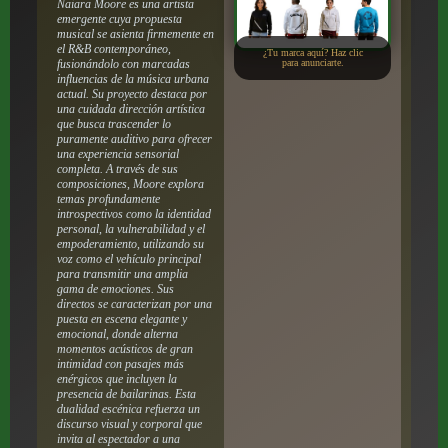
Naiara Moore es una artista
emergente cuya propuesta
musical se asienta firmemente en
el R&B contemporáneo,
¿Tu marca aquí? Haz clic
fusionándolo con marcadas
para anunciarte.
influencias de la música urbana
actual. Su proyecto destaca por
una cuidada dirección artística
que busca trascender lo
puramente auditivo para ofrecer
una experiencia sensorial
completa. A través de sus
composiciones, Moore explora
temas profundamente
introspectivos como la identidad
personal, la vulnerabilidad y el
empoderamiento, utilizando su
voz como el vehículo principal
para transmitir una amplia
gama de emociones. Sus
directos se caracterizan por una
puesta en escena elegante y
emocional, donde alterna
momentos acústicos de gran
intimidad con pasajes más
enérgicos que incluyen la
presencia de bailarinas. Esta
dualidad escénica refuerza un
discurso visual y corporal que
invita al espectador a una