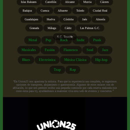
Islas Baleares
Castellón
Alicante
Murcia
Cáceres
Badajoz
Cuenca
Albacete
Toledo
Ciudad Real
Guadalajara
Huelva
Córdoba
Jaén
Almería
Granada
Málaga
Cádiz
Las Palmas G.C.
S.C. Tenerife
Metal
Pop
Rock
Indie
Punk
Musicales
Fusión
Flamenco
Soul
Jazz
Blues
Electrónica
Música Clásica
Hip-hop
Trap
Rap
“En Union25 nos apasiona la música. Para que tu experiencia sea completa, te sugerimos
opciones de transporte, alojamiento y gastronomía. Algunos de estos enlaces son de
afiliación, lo que nos permite recibir una pequeña comisión por cada reserva realizada (sin
coste extra para ti), ayudándonos a mantener viva esta web de eventos y conciertos.”