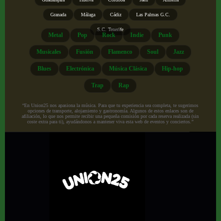
Granada
Málaga
Cádiz
Las Palmas G.C.
S.C. Tenerife
Metal
Pop
Rock
Indie
Punk
Musicales
Fusión
Flamenco
Soul
Jazz
Blues
Electrónica
Música Clásica
Hip-hop
Trap
Rap
“En Union25 nos apasiona la música. Para que tu experiencia sea completa, te sugerimos
opciones de transporte, alojamiento y gastronomía. Algunos de estos enlaces son de
afiliación, lo que nos permite recibir una pequeña comisión por cada reserva realizada (sin
coste extra para ti), ayudándonos a mantener viva esta web de eventos y conciertos.”