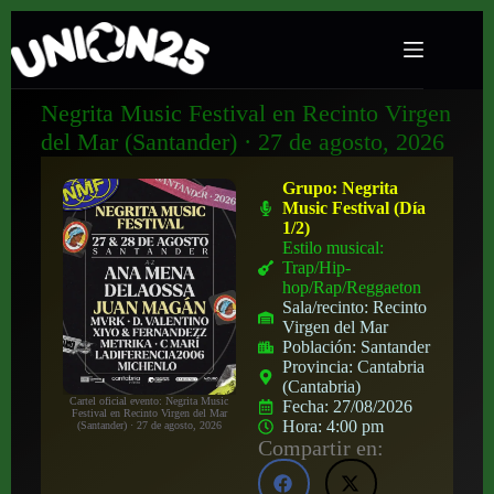
Negrita Music Festival en Recinto Virgen
del Mar (Santander) · 27 de agosto, 2026
Grupo:
Negrita
Music Festival (Día
1/2)
Estilo musical:
Trap/Hip-
hop/Rap/Reggaeton
Sala/recinto:
Recinto
Virgen del Mar
Población:
Santander
Provincia:
Cantabria
(Cantabria)
Cartel oficial evento: Negrita Music
Fecha:
27/08/2026
Festival en Recinto Virgen del Mar
Hora:
4:00 pm
(Santander) · 27 de agosto, 2026
Compartir en: