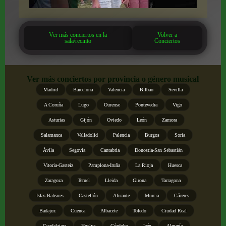
Ver más conciertos en la
Volver a
sala/recinto
Conciertos
Ver más conciertos por provincia o género musical
Madrid
Barcelona
Valencia
Bilbao
Sevilla
A Coruña
Lugo
Ourense
Pontevedra
Vigo
Asturias
Gijón
Oviedo
León
Zamora
Salamanca
Valladolid
Palencia
Burgos
Soria
Ávila
Segovia
Cantabria
Donostia-San Sebastián
Vitoria-Gasteiz
Pamplona-Iruña
La Rioja
Huesca
Zaragoza
Teruel
Lleida
Girona
Tarragona
Islas Baleares
Castellón
Alicante
Murcia
Cáceres
Badajoz
Cuenca
Albacete
Toledo
Ciudad Real
Guadalajara
Huelva
Córdoba
Jaén
Almería