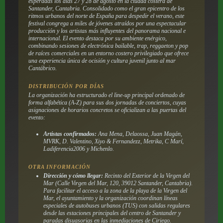
esperadas los días 27 y 28 de agosto en la ciudad costera de
Santander, Cantabria. Consolidado como el gran epicentro de los
ritmos urbanos del norte de España para despedir el verano, este
festival congrega a miles de jóvenes atraídos por una espectacular
producción y los artistas más influyentes del panorama nacional e
internacional. El evento destaca por su ambiente enérgico,
combinando sesiones de electrónica bailable, trap, reggaeton y pop
de raíces comerciales en un entorno costero privilegiado que ofrece
una experiencia única de ocisión y cultura juvenil junto al mar
Cantábrico.
DISTRIBUCIÓN POR DÍAS
La organización ha estructurado el line-up principal ordenado de
forma alfabética (A-Z) para sus dos jornadas de conciertos, cuyas
asignaciones de horarios concretos se oficializan a las puertas del
evento:
Artistas confirmados:
Ana Mena, Delaossa, Juan Magán,
MVRK, D. Valentino, Xiyo & Fernandezz, Metrika, C Marí,
Ladiferencia2006 y Michenlo.
OTRA INFORMACIÓN
Dirección y cómo llegar:
Recinto del Exterior de la Virgen del
Mar (Calle Virgen del Mar, 120, 39012 Santander, Cantabria).
Para facilitar el acceso a la zona de la playa de la Virgen del
Mar, el ayuntamiento y la organización coordinan líneas
especiales de autobuses urbanos (TUS) con salidas regulares
desde las estaciones principales del centro de Santander y
paradas disuasorias en las inmediaciones de Ciriego.