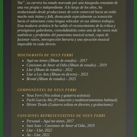
Voz”, su carrera ha estado marcada por una búsqueda constante de
una voz propia e independiente. A lo largo de los años, ha
evolucionado desde producciones de corte comercial hacia un estilo
mucho más íntimo y folk, destacando especialmente su transición
hacia el valenciano como lengua vehicular en sus últimos trabajos.
Esta madurez artística le ha valido el reconocimiento de la crítica y
prestigiosos galardones, consolidándola como una de las voces más
auténticas y profundas del panorama musical actual, capaz de
fusionar raíces, introspección literaria y una ejecución musical
impecable en cada directo.
DISCOGRAFÍA DE NEUS FERRI
Aquí me tienes (Álbum de estudio) – 2017
Canciones de Amor al Odio (Álbum de estudio) – 2019
Llar (Álbum de estudio) – 2022
Llar a Les Arts (Álbum en directo) – 2023
Brontë (Álbum de estudio) – 2025
COMPONENTES DE NEUS FERRI
Neus Ferri (Voz solista y guitarra acústica)
Pachi García Alis (Producción y multiinstrumentista habitual)
Héctor Tirado (Guitarra solista en directos y grabaciones)
CANCIONES REPRESENTATIVAS DE NEUS FERRI
Personal – Aquí me tienes, 2017
Sant Joan – Canciones de Amor al Odio, 2019
Llar – Llar, 2022
Au – Llar, 2022