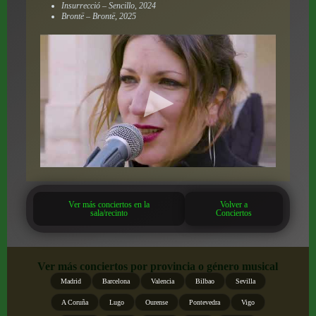
Insurrecció – Sencillo, 2024
Brontë – Brontë, 2025
Ver más conciertos en la
Volver a
sala/recinto
Conciertos
Ver más conciertos por provincia o género musical
Madrid
Barcelona
Valencia
Bilbao
Sevilla
A Coruña
Lugo
Ourense
Pontevedra
Vigo