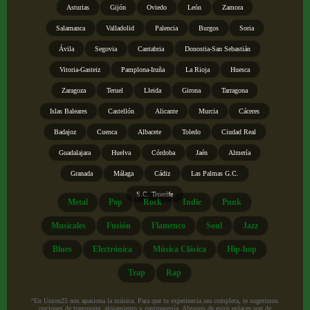
Asturias
Gijón
Oviedo
León
Zamora
Salamanca
Valladolid
Palencia
Burgos
Soria
Ávila
Segovia
Cantabria
Donostia-San Sebastián
Vitoria-Gasteiz
Pamplona-Iruña
La Rioja
Huesca
Zaragoza
Teruel
Lleida
Girona
Tarragona
Islas Baleares
Castellón
Alicante
Murcia
Cáceres
Badajoz
Cuenca
Albacete
Toledo
Ciudad Real
Guadalajara
Huelva
Córdoba
Jaén
Almería
Granada
Málaga
Cádiz
Las Palmas G.C.
S.C. Tenerife
Metal
Pop
Rock
Indie
Punk
Musicales
Fusión
Flamenco
Soul
Jazz
Blues
Electrónica
Música Clásica
Hip-hop
Trap
Rap
“En Union25 nos apasiona la música. Para que tu experiencia sea completa, te sugerimos
opciones de transporte, alojamiento y gastronomía. Algunos de estos enlaces son de