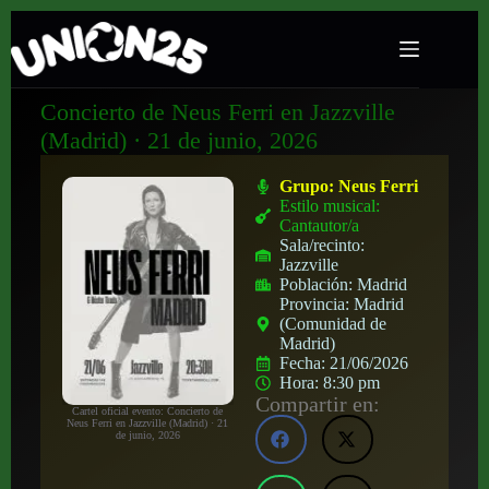
Concierto de Neus Ferri en Jazzville
(Madrid) · 21 de junio, 2026
Grupo:
Neus Ferri
Estilo musical:
Cantautor/a
Sala/recinto:
Jazzville
Población:
Madrid
Provincia:
Madrid
(Comunidad de
Madrid)
Fecha:
21/06/2026
Hora:
8:30 pm
Compartir en:
Cartel oficial evento: Concierto de
Neus Ferri en Jazzville (Madrid) · 21
de junio, 2026