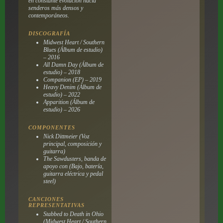
en constante evolución hacia
senderos más densos y
contemporáneos.
DISCOGRAFÍA
Midwest Heart / Southern
Blues (Álbum de estudio)
– 2016
All Damn Day (Álbum de
estudio) – 2018
Companion (EP) – 2019
Heavy Denim (Álbum de
estudio) – 2022
Apparition (Álbum de
estudio) – 2026
COMPONENTES
Nick Dittmeier (Voz
principal, composición y
guitarra)
The Sawdusters, banda de
apoyo con (Bajo, batería,
guitarra eléctrica y pedal
steel)
CANCIONES
REPRESENTATIVAS
Stabbed to Death in Ohio
(Midwest Heart / Southern