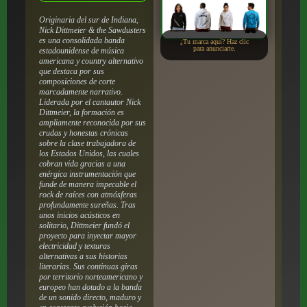
Originaria del sur de Indiana,
Nick Dittmeier & the Sawdusters
es una consolidada banda
¿Tu marca aquí? Haz clic
para anunciarte.
estadounidense de música
americana y country alternativo
que destaca por sus
composiciones de corte
marcadamente narrativo.
Liderada por el cantautor Nick
Dittmeier, la formación es
ampliamente reconocida por sus
crudas y honestas crónicas
sobre la clase trabajadora de
los Estados Unidos, las cuales
cobran vida gracias a una
enérgica instrumentación que
funde de manera impecable el
rock de raíces con atmósferas
profundamente sureñas. Tras
unos inicios acústicos en
solitario, Dittmeier fundó el
proyecto para inyectar mayor
electricidad y texturas
alternativas a sus historias
literarias. Sus continuas giras
por territorio norteamericano y
europeo han dotado a la banda
de un sonido directo, maduro y