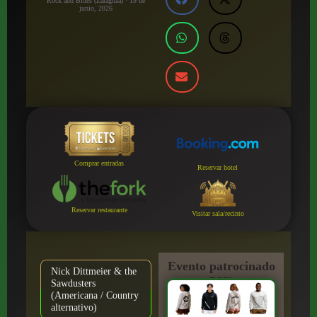
Rock and Blues (Zaragoza) · 19 de
junio, 2026
Comprar entradas
Reservar hotel
Reservar restaurante
Visitar sala/recinto
Evento patrocinado
Nick Dittmeier & the
por:
Sawdusters
(Americana / Country
alternativo)