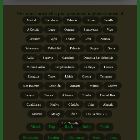
Ver más conciertos por provincia o género musical
Madrid
Barcelona
Valencia
Bilbao
Sevilla
A Coruña
Lugo
Ourense
Pontevedra
Vigo
Asturias
Gijón
Oviedo
León
Zamora
Salamanca
Valladolid
Palencia
Burgos
Soria
Ávila
Segovia
Cantabria
Donostia-San Sebastián
Vitoria-Gasteiz
Pamplona-Iruña
La Rioja
Huesca
Zaragoza
Teruel
Lleida
Girona
Tarragona
Islas Baleares
Castellón
Alicante
Murcia
Cáceres
Badajoz
Cuenca
Albacete
Toledo
Ciudad Real
Guadalajara
Huelva
Córdoba
Jaén
Almería
Granada
Málaga
Cádiz
Las Palmas G.C.
S.C. Tenerife
Metal
Pop
Rock
Indie
Punk
Musicales
Fusión
Flamenco
Soul
Jazz