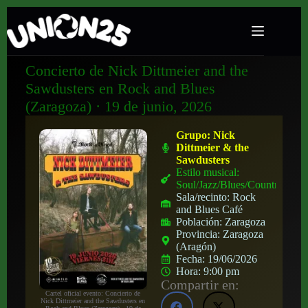
Concierto de Nick Dittmeier and the
Sawdusters en Rock and Blues
(Zaragoza) · 19 de junio, 2026
Grupo:
Nick
Dittmeier & the
Sawdusters
Estilo musical:
Soul/Jazz/Blues/Country
Sala/recinto:
Rock
and Blues Café
Población:
Zaragoza
Provincia:
Zaragoza
(Aragón)
Fecha:
19/06/2026
Hora:
9:00 pm
Compartir en:
Cartel oficial evento: Concierto de
Nick Dittmeier and the Sawdusters en