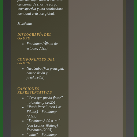
canciones de enorme carga
introspectiva y una cautivadora
identidad artística global.
Muzikalia
DISCOGRAFÍA DEL
GRUPO
Fotodump
(Álbum de
estudio, 2025)
COMPONENTES DEL
GRUPO
Nico Saba (Voz principal,
composición y
producción)
CANCIONES
REPRESENTATIVAS
“Creo que puedo flotar”
–
Fotodump
(2025)
“París París” (con Los
Pilotos) –
Fotodump
(2025)
“Domingo 8:00 a. m.”
(con Leonor Watling) –
Fotodump
(2025)
“Julia” –
Fotodump