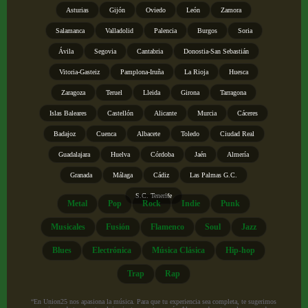
Asturias
Gijón
Oviedo
León
Zamora
Salamanca
Valladolid
Palencia
Burgos
Soria
Ávila
Segovia
Cantabria
Donostia-San Sebastián
Vitoria-Gasteiz
Pamplona-Iruña
La Rioja
Huesca
Zaragoza
Teruel
Lleida
Girona
Tarragona
Islas Baleares
Castellón
Alicante
Murcia
Cáceres
Badajoz
Cuenca
Albacete
Toledo
Ciudad Real
Guadalajara
Huelva
Córdoba
Jaén
Almería
Granada
Málaga
Cádiz
Las Palmas G.C.
S.C. Tenerife
Metal
Pop
Rock
Indie
Punk
Musicales
Fusión
Flamenco
Soul
Jazz
Blues
Electrónica
Música Clásica
Hip-hop
Trap
Rap
“En Union25 nos apasiona la música. Para que tu experiencia sea completa, te sugerimos