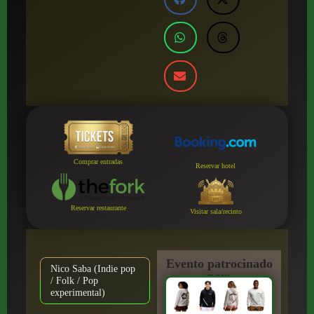
Comprar entradas
Reservar hotel
Reservar restaurante
Visitar sala/recinto
Evento patrocinado
Nico Saba (Indie pop
por:
/ Folk / Pop
experimental)