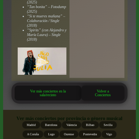
(2025)
“Tan bonita” –
Fotodump
(2025)
“Si te mueres mañana” –
Colaboración / Single
(2018)
“Spirits” (con Alejandro y
María Laura) – Single
(2018)
Ver más conciertos en la
Volver a
sala/recinto
Conciertos
Ver más conciertos por provincia o género musical
Madrid
Barcelona
Valencia
Bilbao
Sevilla
A Coruña
Lugo
Ourense
Pontevedra
Vigo