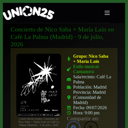
Concierto de Nico Saba + María Laín en
Café La Palma (Madrid) · 9 de julio,
2026
Grupo:
Nico Saba
+ María Laín
Estilo musical:
Cantautor/a
Sala/recinto:
Café La
Palma
Población:
Madrid
Provincia:
Madrid
(Comunidad de
Madrid)
Fecha:
09/07/2026
Hora:
9:00 pm
Compartir en:
Cartel oficial evento: Concierto de
Nico Saba + María Laín en Café La
Palma (Madrid) · 9 de julio, 2026