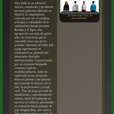
Nico Saba es un talentoso
músico, compositor y productor
peruano-palestino afincado en
Madrid.
Es ampliamente
¿Tu marca aquí? Haz clic
conocido por ser el vocalista
para anunciarte.
principal y cofundador de la
emblemática banda peruana
Kanaku y el Tigre, una
agrupación con más de quince
años de trayectoria que se
consolidó como uno de los
grandes referentes del indie folk
y pop experimental en
Latinoamérica, girando por
destacados festivales
internacionales.
Caracterizado
por su constante búsqueda
creativa y espíritu
multidisciplinario,
Saba ha
explorado en sus proyectos
diversos puentes conceptuales
que conectan la música con el
cine, la performance y el soft
rock. Tras un largo periodo de
maduración y experimentación
sonora, inició formalmente su
carrera en solitario, plasmando
su transición hacia paisajes de
pop vanguardista, new wave y
folk contemporáneo a través de