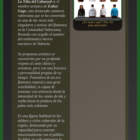
La Niña del Cabanyal
es el
nombre artístico de
Esther
Gago
, una destacada cantaora
valenciana que se ha convertido
en una de las voces más
¿Tu marca aquí? Haz clic
singulares y activas del flamenco
para anunciarte.
en la Comunidad Valenciana,
llevando con orgullo el nombre
del emblemático barrio
marinero de Valencia.
Su propuesta artística se
caracteriza por un profundo
respeto al cante clásico y
ortodoxo, pero con una frescura
y personalidad propias de su
tiempo. Poseedora de un eco
flamenco natural y una gran
sensibilidad, es capaz de
transitar con solvencia desde la
intensidad de los cantes de ida y
vuelta hasta la jondura de los
palos más solemnes.
Es una figura habitual en los
tablaos y ciclos culturales de la
región, destacando por su
capacidad para conectar
emocionalmente con el público.
Su labor no solo enriquece la