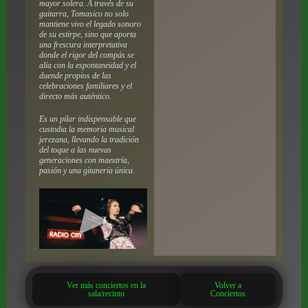
mayor solera. A través de su
guitarra, Tomasico no solo
mantiene vivo el legado sonoro
de su estirpe, sino que aporta
una frescura interpretativa
donde el rigor del compás se
alía con la espontaneidad y el
duende propios de las
celebraciones familiares y el
directo más auténtico.
Es un pilar indispensable que
custodia la memoria musical
jerezana, llevando la tradición
del toque a las nuevas
generaciones con maestría,
pasión y una gitanería única.
Ver más conciertos en la
Volver a
sala/recinto
Conciertos