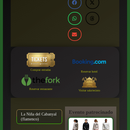
Comprar entradas
Reservar hotel
Reservar restaurante
Visitar sala/recinto
Evento patrocinado
La Niña del Cabanyal
por:
(flamenco)