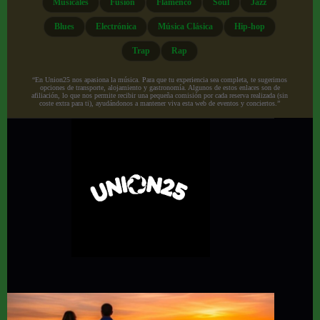
Musicales
Fusión
Flamenco
Soul
Jazz
Blues
Electrónica
Música Clásica
Hip-hop
Trap
Rap
“En Union25 nos apasiona la música. Para que tu experiencia sea completa, te sugerimos
opciones de transporte, alojamiento y gastronomía. Algunos de estos enlaces son de
afiliación, lo que nos permite recibir una pequeña comisión por cada reserva realizada (sin
coste extra para ti), ayudándonos a mantener viva esta web de eventos y conciertos.”