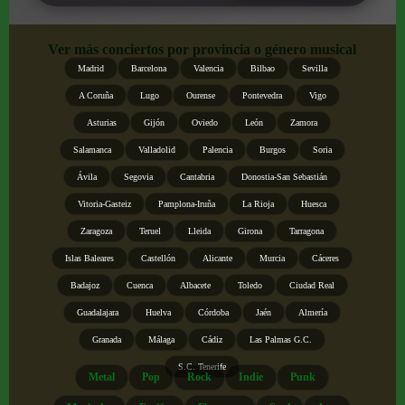
Ver más conciertos por provincia o género musical
Madrid
Barcelona
Valencia
Bilbao
Sevilla
A Coruña
Lugo
Ourense
Pontevedra
Vigo
Asturias
Gijón
Oviedo
León
Zamora
Salamanca
Valladolid
Palencia
Burgos
Soria
Ávila
Segovia
Cantabria
Donostia-San Sebastián
Vitoria-Gasteiz
Pamplona-Iruña
La Rioja
Huesca
Zaragoza
Teruel
Lleida
Girona
Tarragona
Islas Baleares
Castellón
Alicante
Murcia
Cáceres
Badajoz
Cuenca
Albacete
Toledo
Ciudad Real
Guadalajara
Huelva
Córdoba
Jaén
Almería
Granada
Málaga
Cádiz
Las Palmas G.C.
S.C. Tenerife
Metal
Pop
Rock
Indie
Punk