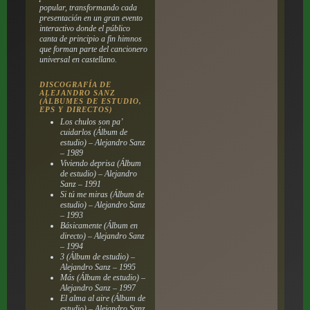
popular, transformando cada
presentación en un gran evento
interactivo donde el público
canta de principio a fin himnos
que forman parte del cancionero
universal en castellano.
DISCOGRAFÍA DE
ALEJANDRO SANZ
(ÁLBUMES DE ESTUDIO,
EPS Y DIRECTOS)
Los chulos son pa’
cuidarlos (Álbum de
estudio) – Alejandro Sanz
– 1989
Viviendo deprisa (Álbum
de estudio) – Alejandro
Sanz – 1991
Si tú me miras (Álbum de
estudio) – Alejandro Sanz
– 1993
Básicamente (Álbum en
directo) – Alejandro Sanz
– 1994
3 (Álbum de estudio) –
Alejandro Sanz – 1995
Más (Álbum de estudio) –
Alejandro Sanz – 1997
El alma al aire (Álbum de
estudio) – Alejandro Sanz