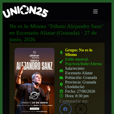
No es lo Mismo ‘Tributo Alejandro Sanz’
en Escenario Aliatar (Granada) · 27 de
junio, 2026
Grupo:
No es lo
Mismo
Estilo musical:
Pop/rock/Indie/Alternativo
Sala/recinto:
Escenario Aliatar
Población:
Granada
Provincia:
Granada
(Andalucía)
Fecha:
27/06/2026
Hora:
8:30 pm
Compartir en: