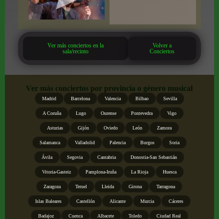
Ver más conciertos en la
Volver a
sala/recinto
Conciertos
Ver más conciertos por provincia o género musical
Madrid
Barcelona
Valencia
Bilbao
Sevilla
A Coruña
Lugo
Ourense
Pontevedra
Vigo
Asturias
Gijón
Oviedo
León
Zamora
Salamanca
Valladolid
Palencia
Burgos
Soria
Ávila
Segovia
Cantabria
Donostia-San Sebastián
Vitoria-Gasteiz
Pamplona-Iruña
La Rioja
Huesca
Zaragoza
Teruel
Lleida
Girona
Tarragona
Islas Baleares
Castellón
Alicante
Murcia
Cáceres
Badajoz
Cuenca
Albacete
Toledo
Ciudad Real