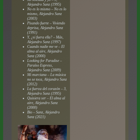
Alejandro Sanz (1995)
No es lo mismo – No es lo
mismo, Alejandro Sanz
(2003)
Pisando fuerte – Viviendo
deprisa, Alejandro Sanz
(1991)
Y, ¿si fuera ella? – Más,
Alejandro Sanz (1997)
Cuando nadie me ve – El
alma al aire, Alejandro
Sanz (2000)
Looking for Paradise –
Paraíso Express,
Alejandro Sanz (2009)
Mi marciana – La música
no se toca, Alejandro Sanz
(2012)
La fuerza del corazón – 3,
Alejandro Sanz (1995)
Quisiera ser – El alma al
aire, Alejandro Sanz
(2000)
Bio – Sanz, Alejandro
Sanz (2021)