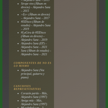
Sirope vivo (Álbum en
directo) – Alejandro Sanz
– 2015
+Es+ (Álbum en directo)
– Alejandro Sanz – 2017
#ElDisco (Álbum de
estudio) – Alejandro Sanz
– 2019
#LaGira de #ElDisco
(Álbum en directo) –
Alejandro Sanz – 2019
Alejandro Sanz (EP) –
Alejandro Sanz – 2021
Sanz (Álbum de estudio) –
Alejandro Sanz – 2021
COMPONENTES DE NO ES
LO MISMO
Alejandro Sanz (Voz
principal, guitarra y
piano)
CANCIONES
REPRESENTATIVAS
Corazón partío – Más,
Alejandro Sanz (1997)
Amiga mía – Más,
Alejandro Sanz (1997)
Mi soledad y yo – 3,