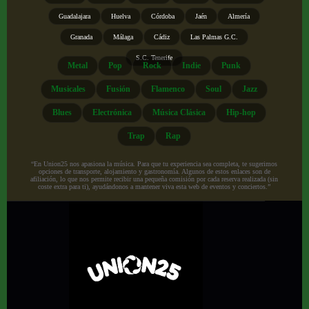
Guadalajara
Huelva
Córdoba
Jaén
Almería
Granada
Málaga
Cádiz
Las Palmas G.C.
S.C. Tenerife
Metal
Pop
Rock
Indie
Punk
Musicales
Fusión
Flamenco
Soul
Jazz
Blues
Electrónica
Música Clásica
Hip-hop
Trap
Rap
“En Union25 nos apasiona la música. Para que tu experiencia sea completa, te sugerimos
opciones de transporte, alojamiento y gastronomía. Algunos de estos enlaces son de
afiliación, lo que nos permite recibir una pequeña comisión por cada reserva realizada (sin
coste extra para ti), ayudándonos a mantener viva esta web de eventos y conciertos.”