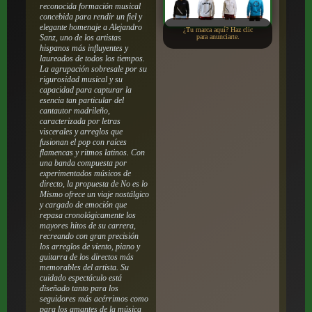
reconocida formación musical
concebida para rendir un fiel y
elegante homenaje a Alejandro
¿Tu marca aquí? Haz clic
Sanz, uno de los artistas
para anunciarte.
hispanos más influyentes y
laureados de todos los tiempos.
La agrupación sobresale por su
rigurosidad musical y su
capacidad para capturar la
esencia tan particular del
cantautor madrileño,
caracterizada por letras
viscerales y arreglos que
fusionan el pop con raíces
flamencas y ritmos latinos. Con
una banda compuesta por
experimentados músicos de
directo, la propuesta de No es lo
Mismo ofrece un viaje nostálgico
y cargado de emoción que
repasa cronológicamente los
mayores hitos de su carrera,
recreando con gran precisión
los arreglos de viento, piano y
guitarra de los directos más
memorables del artista. Su
cuidado espectáculo está
diseñado tanto para los
seguidores más acérrimos como
para los amantes de la música