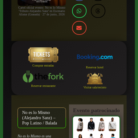
Cartel oficial evento: No es lo Mismo
‘Tributo Alejandro Sanz’ en Escenario
Aliatar (Granada) · 27 de junio, 2026
Comprar entradas
Reservar hotel
Reservar restaurante
Visitar sala/recinto
Evento patrocinado
No es lo Mismo
por:
(Alejandro Sanz) –
Pop Latino / Balada
No es lo Mismo es una