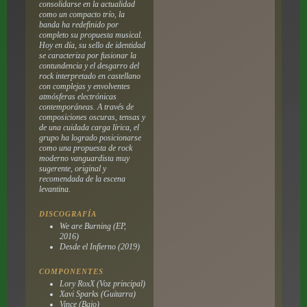
consolidarse en la actualidad
como un compacto trío, la
banda ha redefinido por
completo su propuesta musical.
Hoy en día, su sello de identidad
se caracteriza por fusionar la
contundencia y el desgarro del
rock interpretado en castellano
con complejas y envolventes
atmósferas electrónicas
contemporáneas. A través de
composiciones oscuras, tensas y
de una cuidada carga lírica, el
grupo ha logrado posicionarse
como una propuesta de rock
moderno vanguardista muy
sugerente, original y
recomendada de la escena
levantina.
DISCOGRAFÍA
We are Burning (EP,
2016)
Desde el Infierno (2019)
COMPONENTES
Lory RoxX (Voz principal)
Xavi Sparks (Guitarra)
Vince (Bajo)