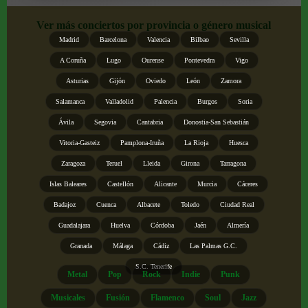
Ver más conciertos por provincia o género musical
Madrid
Barcelona
Valencia
Bilbao
Sevilla
A Coruña
Lugo
Ourense
Pontevedra
Vigo
Asturias
Gijón
Oviedo
León
Zamora
Salamanca
Valladolid
Palencia
Burgos
Soria
Ávila
Segovia
Cantabria
Donostia-San Sebastián
Vitoria-Gasteiz
Pamplona-Iruña
La Rioja
Huesca
Zaragoza
Teruel
Lleida
Girona
Tarragona
Islas Baleares
Castellón
Alicante
Murcia
Cáceres
Badajoz
Cuenca
Albacete
Toledo
Ciudad Real
Guadalajara
Huelva
Córdoba
Jaén
Almería
Granada
Málaga
Cádiz
Las Palmas G.C.
S.C. Tenerife
Metal
Pop
Rock
Indie
Punk
Musicales
Fusión
Flamenco
Soul
Jazz