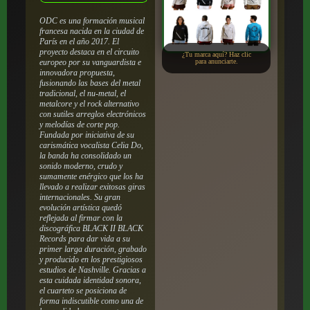
ODC es una formación musical
francesa nacida en la ciudad de
París en el año 2017. El
proyecto destaca en el circuito
¿Tu marca aquí? Haz clic
europeo por su vanguardista e
para anunciarte.
innovadora propuesta,
fusionando las bases del metal
tradicional, el nu-metal, el
metalcore y el rock alternativo
con sutiles arreglos electrónicos
y melodías de corte pop.
Fundada por iniciativa de su
carismática vocalista Celia Do,
la banda ha consolidado un
sonido moderno, crudo y
sumamente enérgico que los ha
llevado a realizar exitosas giras
internacionales. Su gran
evolución artística quedó
reflejada al firmar con la
discográfica BLACK II BLACK
Records para dar vida a su
primer larga duración, grabado
y producido en los prestigiosos
estudios de Nashville. Gracias a
esta cuidada identidad sonora,
el cuarteto se posiciona de
forma indiscutible como una de