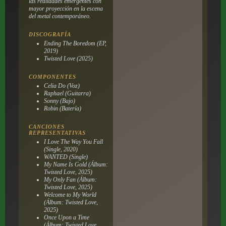
las realidades emergentes con
mayor proyección en la escena
del metal contemporáneo.
DISCOGRAFÍA
Ending The Boredom (EP,
2019)
Twisted Love (2025)
COMPONENTES
Celia Do (Voz)
Raphael (Guitarra)
Sonny (Bajo)
Robin (Batería)
CANCIONES
REPRESENTATIVAS
I Love The Way You Fall
(Single, 2020)
WANTED (Single)
My Name Is Gold (Álbum:
Twisted Love, 2025)
My Only Fan (Álbum:
Twisted Love, 2025)
Welcome to My World
(Álbum: Twisted Love,
2025)
Once Upon a Time
(Álbum: Twisted Love,