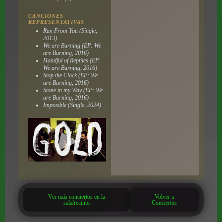
CANCIONES
REPRESENTATIVAS
Run From You (Single,
2013)
We are Burning (EP: We
are Burning, 2016)
Handful of Reptiles (EP:
We are Burning, 2016)
Stop the Clock (EP: We
are Burning, 2016)
Stone in my Way (EP: We
are Burning, 2016)
Imposible (Single, 2024)
Ver más conciertos en la
Volver a
sala/recinto
Conciertos