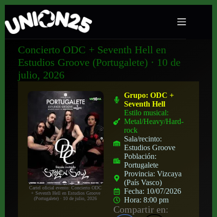
Concierto ODC + Seventh Hell en
Estudios Groove (Portugalete) · 10 de
julio, 2026
Grupo:
ODC +
Seventh Hell
Estilo musical:
Metal/Heavy/Hard-
rock
Sala/recinto:
Estudios Groove
Población:
Portugalete
Provincia:
Vizcaya
(País Vasco)
Cartel oficial evento: Concierto ODC
Fecha:
10/07/2026
+ Seventh Hell en Estudios Groove
(Portugalete) · 10 de julio, 2026
Hora:
8:00 pm
Compartir en: