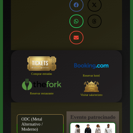
Comprar entradas
Reservar hotel
Reservar restaurante
Visitar sala/recinto
Evento patrocinado
ODC (Metal
por:
Alternativo /
Moderno)