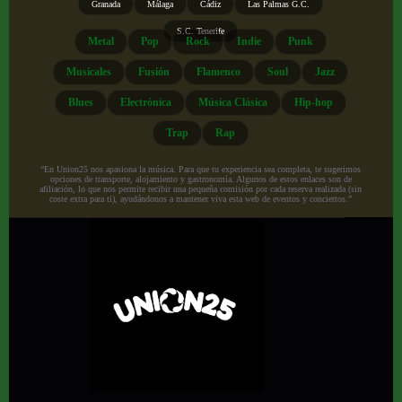
Granada
Málaga
Cádiz
Las Palmas G.C.
S.C. Tenerife
Metal
Pop
Rock
Indie
Punk
Musicales
Fusión
Flamenco
Soul
Jazz
Blues
Electrónica
Música Clásica
Hip-hop
Trap
Rap
“En Union25 nos apasiona la música. Para que tu experiencia sea completa, te sugerimos
opciones de transporte, alojamiento y gastronomía. Algunos de estos enlaces son de
afiliación, lo que nos permite recibir una pequeña comisión por cada reserva realizada (sin
coste extra para ti), ayudándonos a mantener viva esta web de eventos y conciertos.”