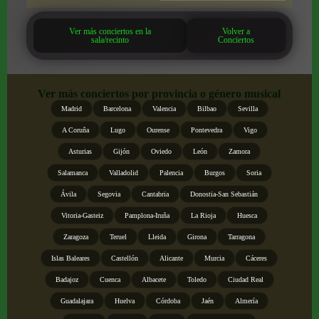
Ver más conciertos en la
Volver a
sala/recinto
Conciertos
Ver más conciertos por provincia o género musical
Madrid
Barcelona
Valencia
Bilbao
Sevilla
A Coruña
Lugo
Ourense
Pontevedra
Vigo
Asturias
Gijón
Oviedo
León
Zamora
Salamanca
Valladolid
Palencia
Burgos
Soria
Ávila
Segovia
Cantabria
Donostia-San Sebastián
Vitoria-Gasteiz
Pamplona-Iruña
La Rioja
Huesca
Zaragoza
Teruel
Lleida
Girona
Tarragona
Islas Baleares
Castellón
Alicante
Murcia
Cáceres
Badajoz
Cuenca
Albacete
Toledo
Ciudad Real
Guadalajara
Huelva
Córdoba
Jaén
Almería