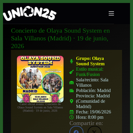
Concierto de Olaya Sound System en
Sala Villanos (Madrid) · 19 de junio,
2026
Grupo:
Olaya
Sound System
Estilo musical:
Funk/Fusion
Sala/recinto:
Sala
Villanos
Población:
Madrid
Provincia:
Madrid
(Comunidad de
Cartel oficial evento: Concierto de
Madrid)
Olaya Sound System en Sala Villanos
(Madrid) · 19 de junio, 2026
Fecha:
19/06/2026
Hora:
8:00 pm
Compartir en: