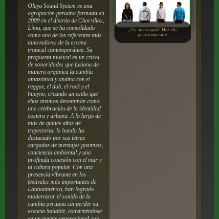
Olaya Sound System es una
agrupación peruana formada en
2009 en el distrito de Chorrillos,
Lima, que se ha consolidado
¿Tu marca aquí? Haz clic
como uno de los referentes más
para anunciarte.
innovadores de la escena
tropical contemporánea.
Su
propuesta musical es un crisol
de sonoridades que fusiona de
manera orgánica la cumbia
amazónica y andina con el
reggae, el dub, el rock y el
huayno, creando un estilo que
ellos mismos denominan como
una celebración de la identidad
costera y urbana. A lo largo de
más de quince años de
trayectoria, la banda ha
destacado por sus letras
cargadas de mensajes positivos,
conciencia ambiental y una
profunda conexión con el mar y
la cultura popular. Con una
presencia vibrante en los
festivales más importantes de
Latinoamérica, han logrado
modernizar el sonido de la
cumbia peruana sin perder su
esencia bailable, convirtiéndose
en un puente generacional que