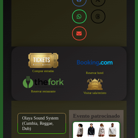
Comprar entradas
Reservar hotel
Reservar restaurante
Visitar sala/recinto
Evento patrocinado
Olaya Sound System
por:
(Cumbia, Reggae,
Dub)