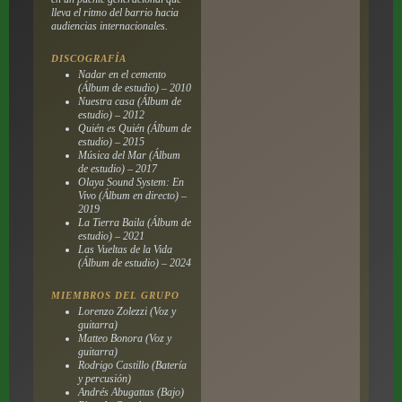
lleva el ritmo del barrio hacia
audiencias internacionales.
DISCOGRAFÍA
Nadar en el cemento
(Álbum de estudio) – 2010
Nuestra casa (Álbum de
estudio) – 2012
Quién es Quién (Álbum de
estudio) – 2015
Música del Mar (Álbum
de estudio) – 2017
Olaya Sound System: En
Vivo (Álbum en directo) –
2019
La Tierra Baila (Álbum de
estudio) – 2021
Las Vueltas de la Vida
(Álbum de estudio) – 2024
MIEMBROS DEL GRUPO
Lorenzo Zolezzi (Voz y
guitarra)
Matteo Bonora (Voz y
guitarra)
Rodrigo Castillo (Batería
y percusión)
Andrés Abugattas (Bajo)