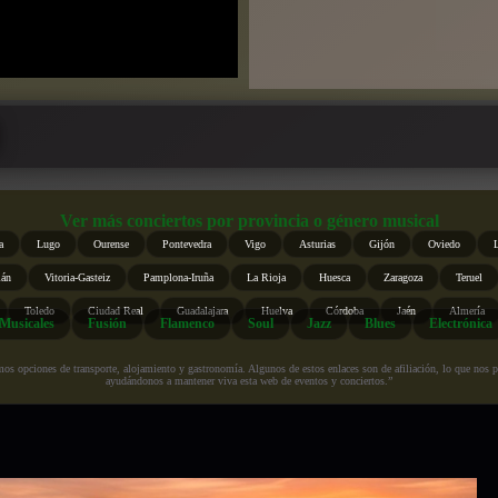
Ver más conciertos por provincia o género musical
a
Lugo
Ourense
Pontevedra
Vigo
Asturias
Gijón
Oviedo
ián
Vitoria-Gasteiz
Pamplona-Iruña
La Rioja
Huesca
Zaragoza
Teruel
Toledo
Ciudad Real
Guadalajara
Huelva
Córdoba
Jaén
Almería
Musicales
Fusión
Flamenco
Soul
Jazz
Blues
Electrónica
s opciones de transporte, alojamiento y gastronomía. Algunos de estos enlaces son de afiliación, lo que nos perm
ayudándonos a mantener viva esta web de eventos y conciertos.”