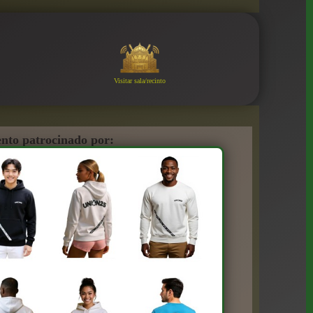
Visitar sala/recinto
nto patrocinado por: