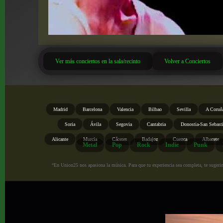
Ver más conciertos en la sala/recinto
Volver a Conciertos
Madrid
Barcelona
Valencia
Bilbao
Sevilla
A Coruñ
Soria
Ávila
Segovia
Cantabria
Donostia-San Sebast
Alicante
Murcia
Cáceres
Badajoz
Cuenca
Albacete
Metal
Pop
Rock
Indie
Punk
“En Union25 nos apasiona la música. Para que tu experiencia sea completa, te sugerimo