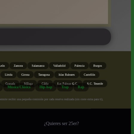
León
Zamora
Salamanca
Valladolid
Palencia
Burgos
Lleida
Girona
Tarragona
Islas Baleares
Castellón
Granada
Málaga
Cádiz
Las Palmas G.C.
S.C. Tenerife
Música Clásica
Hip-hop
Trap
Rap
ite recibir una pequeña comisión por cada reserva realizada (sin coste extra para ti),
¿Quieres ser 25er?