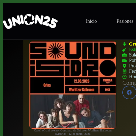
Inicio
Pasiones
Concierto de Orina en Wurlitzer Ballroom
Gr
Est
Sal
Pob
Pro
Fe
Ho
Compa
Cartel oficial evento: Concierto de Orina en Wurlitzer Ballroom
(Madrid) · 12 de junio, 2026