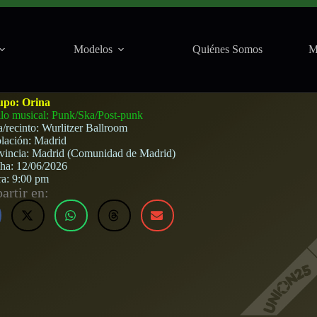
Modelos
Quiénes Somos
M
 (Madrid) · 12 de junio, 2026
upo:
Orina
ilo musical: Punk/Ska/Post-punk
a/recinto:
Wurlitzer Ballroom
lación:
Madrid
vincia:
Madrid (Comunidad de Madrid)
cha:
12/06/2026
ra:
9:00 pm
rtir en: