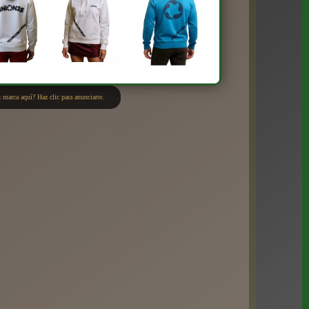
 marca aquí? Haz clic para anunciarte.