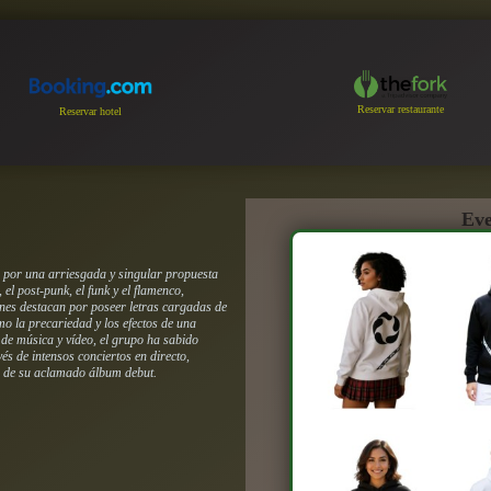
Reservar restaurante
Reservar hotel
Eve
a por una arriesgada y singular propuesta
el post-punk, el funk y el flamenco,
nes destacan por poseer letras cargadas de
o la precariedad y los efectos de una
de música y vídeo, el grupo ha sabido
és de intensos conciertos en directo,
o de su aclamado álbum debut.