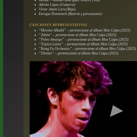
Manué – Manuel Rodríguez Álvarez (Voz)
Adrián López (Guitarra)
Víctor Antón Lara (Bajo)
Enrique Domenech (Batería y percusiones)
CANCIONES REPRESENTATIVAS
“Moreno Albañil” – perteneciente al álbum
Mea Culpa
(2025)
“Jabón” – perteneciente al álbum
Mea Culpa
(2025)
“Polvo Amargo” – perteneciente al álbum
Mea Culpa
(2025)
“Trípico Lunes” – perteneciente al álbum
Mea Culpa
(2025)
“Kung Fu Orchestra” – perteneciente al álbum
Mea Culpa
(2025)
“Dientes” – perteneciente al álbum
Mea Culpa
(2025)