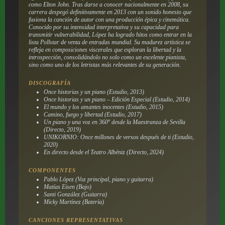
como Elton John. Tras darse a conocer nacionalmente en 2008, su
carrera despegó definitivamente en 2013 con un sonido honesto que
fusiona la canción de autor con una producción épica y cinemática.
Conocido por su intensidad interpretativa y su capacidad para
transmitir vulnerabilidad, López ha logrado hitos como entrar en la
lista Pollstar de venta de entradas mundial. Su madurez artística se
refleja en composiciones viscerales que exploran la libertad y la
introspección, consolidándolo no solo como un excelente pianista,
sino como uno de los letristas más relevantes de su generación.
DISCOGRAFÍA
Once historias y un piano (Estudio, 2013)
Once historias y un piano – Edición Especial (Estudio, 2014)
El mundo y los amantes inocentes (Estudio, 2015)
Camino, fuego y libertad (Estudio, 2017)
Un piano y una voz en 360º desde la Maestranza de Sevilla
(Directo, 2019)
UNIKORNIO: Once millones de versos después de ti (Estudio,
2020)
En directo desde el Teatro Albéniz (Directo, 2024)
COMPONENTES
Pablo López (Voz principal, piano y guitarra)
Matías Eisen (Bajo)
Santi González (Guitarra)
Micky Martínez (Batería)
CANCIONES REPRESENTATIVAS