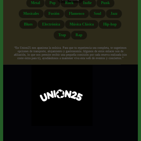
Metal
Pop
Rock
Indie
Punk
Musicales
Fusión
Flamenco
Soul
Jazz
Blues
Electrónica
Música Clásica
Hip-hop
Trap
Rap
“En Union25 nos apasiona la música. Para que tu experiencia sea completa, te sugerimos
opciones de transporte, alojamiento y gastronomía. Algunos de estos enlaces son de
afiliación, lo que nos permite recibir una pequeña comisión por cada reserva realizada (sin
coste extra para ti), ayudándonos a mantener viva esta web de eventos y conciertos.”