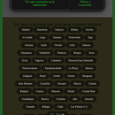
Ver más conciertos en la
Volver a
sala/recinto
Conciertos
Ver más conciertos por provincia o género musical
Madrid
Barcelona
Valencia
Bilbao
Sevilla
A Coruña
Lugo
Ourense
Pontevedra
Vigo
Asturias
Gijón
Oviedo
León
Zamora
Salamanca
Valladolid
Palencia
Burgos
Soria
Ávila
Segovia
Cantabria
Donostia-San Sebastián
Vitoria-Gasteiz
Pamplona-Iruña
La Rioja
Huesca
Zaragoza
Teruel
Lleida
Girona
Tarragona
Islas Baleares
Castellón
Alicante
Murcia
Cáceres
Badajoz
Cuenca
Albacete
Toledo
Ciudad Real
Guadalajara
Huelva
Córdoba
Jaén
Almería
Granada
Málaga
Cádiz
Las Palmas G.C.
S.C. Tenerife