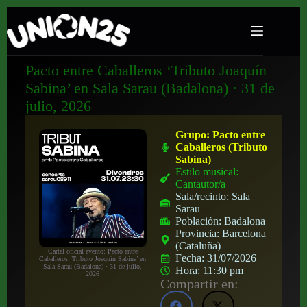
Pacto entre Caballeros ‘Tributo Joaquín
Sabina’ en Sala Sarau (Badalona) · 31 de
julio, 2026
Grupo:
Pacto entre
Caballeros (Tributo
Sabina)
Estilo musical:
Cantautor/a
Sala/recinto:
Sala
Sarau
Población:
Badalona
Provincia:
Barcelona
(Cataluña)
Cartel oficial evento: Pacto entre
Fecha:
31/07/2026
Caballeros ‘Tributo Joaquín Sabina’ en
Sala Sarau (Badalona) · 31 de julio,
Hora:
11:30 pm
2026
Compartir en: