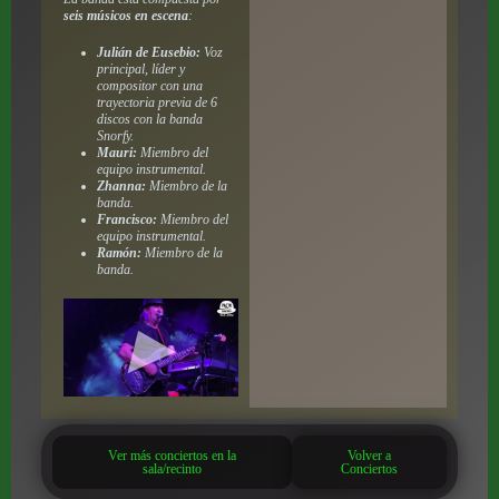
seis músicos en escena
:
Julián de Eusebio:
Voz
principal, líder y
compositor con una
trayectoria previa de 6
discos con la banda
Snorfy.
Mauri:
Miembro del
equipo instrumental.
Zhanna:
Miembro de la
banda.
Francisco:
Miembro del
equipo instrumental.
Ramón:
Miembro de la
banda.
Ver más conciertos en la
Volver a
sala/recinto
Conciertos