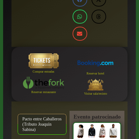
Comprar entradas
Reservar hotel
Reservar restaurante
Visitar sala/recinto
Evento patrocinado
Pacto entre Caballeros
por:
(Tributo Joaquín
Sabina)