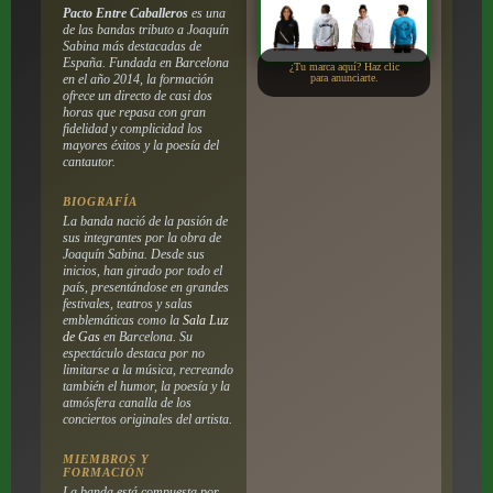
Pacto Entre Caballeros
es una
de las bandas tributo a Joaquín
Sabina más destacadas de
España. Fundada en Barcelona
¿Tu marca aquí? Haz clic
en el año 2014, la formación
para anunciarte.
ofrece un directo de casi dos
horas que repasa con gran
fidelidad y complicidad los
mayores éxitos y la poesía del
cantautor.
BIOGRAFÍA
La banda nació de la pasión de
sus integrantes por la obra de
Joaquín Sabina. Desde sus
inicios, han girado por todo el
país, presentándose en grandes
festivales, teatros y salas
emblemáticas como la
Sala Luz
de Gas
en Barcelona. Su
espectáculo destaca por no
limitarse a la música, recreando
también el humor, la poesía y la
atmósfera canalla de los
conciertos originales del artista.
MIEMBROS Y
FORMACIÓN
La banda está compuesta por