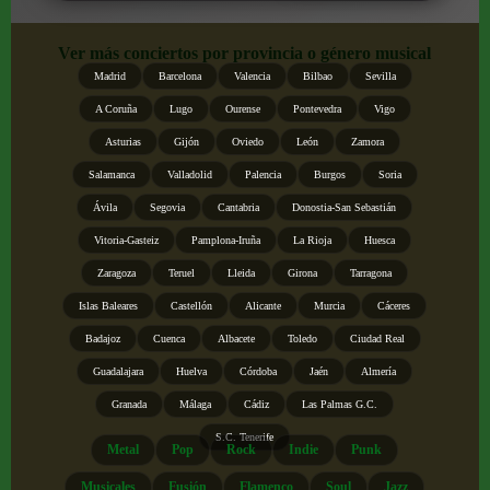
Ver más conciertos por provincia o género musical
Madrid
Barcelona
Valencia
Bilbao
Sevilla
A Coruña
Lugo
Ourense
Pontevedra
Vigo
Asturias
Gijón
Oviedo
León
Zamora
Salamanca
Valladolid
Palencia
Burgos
Soria
Ávila
Segovia
Cantabria
Donostia-San Sebastián
Vitoria-Gasteiz
Pamplona-Iruña
La Rioja
Huesca
Zaragoza
Teruel
Lleida
Girona
Tarragona
Islas Baleares
Castellón
Alicante
Murcia
Cáceres
Badajoz
Cuenca
Albacete
Toledo
Ciudad Real
Guadalajara
Huelva
Córdoba
Jaén
Almería
Granada
Málaga
Cádiz
Las Palmas G.C.
S.C. Tenerife
Metal
Pop
Rock
Indie
Punk
Musicales
Fusión
Flamenco
Soul
Jazz