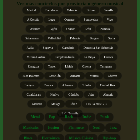
Ver más conciertos por provincia o género musical
Madrid
Barcelona
Valencia
Bilbao
Sevilla
A Coruña
Lugo
Ourense
Pontevedra
Vigo
Asturias
Gijón
Oviedo
León
Zamora
Salamanca
Valladolid
Palencia
Burgos
Soria
Ávila
Segovia
Cantabria
Donostia-San Sebastián
Vitoria-Gasteiz
Pamplona-Iruña
La Rioja
Huesca
Zaragoza
Teruel
Lleida
Girona
Tarragona
Islas Baleares
Castellón
Alicante
Murcia
Cáceres
Badajoz
Cuenca
Albacete
Toledo
Ciudad Real
Guadalajara
Huelva
Córdoba
Jaén
Almería
Granada
Málaga
Cádiz
Las Palmas G.C.
S.C. Tenerife
Metal
Pop
Rock
Indie
Punk
Musicales
Fusión
Flamenco
Soul
Jazz
Blues
Electrónica
Música Clásica
Hip-hop