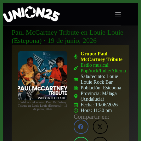
Paul McCartney Tribute en Louie Louie
(Estepona) · 19 de junio, 2026
Grupo:
Paul
McCartney Tribute
Estilo musical:
Pop/rock/Indie/Alternativo
Sala/recinto:
Louie
Louie Rock Bar
Población:
Estepona
Provincia:
Málaga
(Andalucía)
Cartel oficial evento: Paul McCartney
Fecha:
19/06/2026
Tribute en Louie Louie (Estepona) · 19
de junio, 2026
Hora:
11:30 pm
Compartir en: