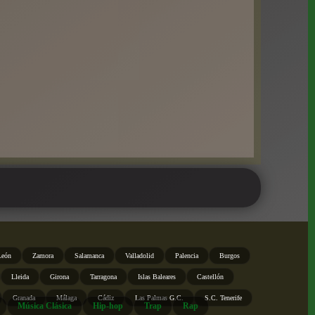
León
Zamora
Salamanca
Valladolid
Palencia
Burgos
Lleida
Girona
Tarragona
Islas Baleares
Castellón
Granada
Málaga
Cádiz
Las Palmas G.C.
S.C. Tenerife
Música Clásica
Hip-hop
Trap
Rap