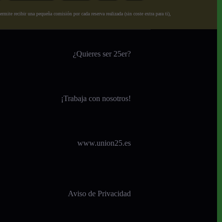
ite recibir una pequeña comisión por cada reserva realizada (sin coste extra para ti),
¿Quieres ser 25er?
¡
Trabaja con nosotros!
www.union25.es
Aviso de Privacidad