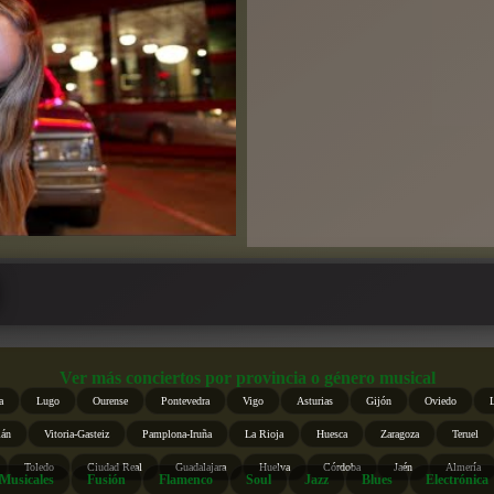
Ver más conciertos por provincia o género musical
a
Lugo
Ourense
Pontevedra
Vigo
Asturias
Gijón
Oviedo
ián
Vitoria-Gasteiz
Pamplona-Iruña
La Rioja
Huesca
Zaragoza
Teruel
Toledo
Ciudad Real
Guadalajara
Huelva
Córdoba
Jaén
Almería
Musicales
Fusión
Flamenco
Soul
Jazz
Blues
Electrónica