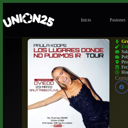
Inicio
Pasiones
Concierto de Paula Koops en Tribeca Liv
Gr
Est
Sal
Pob
Pro
Fe
Ho
Compa