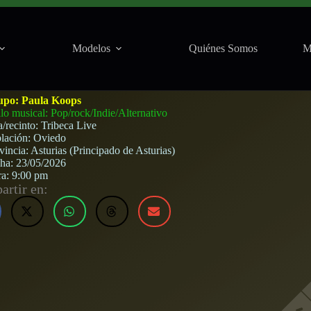
Modelos
Quiénes Somos
M
e (Oviedo) · 23 de mayo, 2026
upo:
Paula Koops
ilo musical: Pop/rock/Indie/Alternativo
a/recinto:
Tribeca Live
lación:
Oviedo
vincia:
Asturias (Principado de Asturias)
cha:
23/05/2026
ra:
9:00 pm
rtir en: