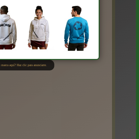
 marca aquí? Haz clic para anunciarte.