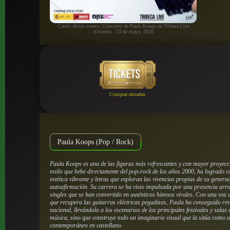
Cartel oficial evento: Concierto de Paula Koops en Tribeca Live
(Oviedo) · 23 de mayo, 2026
Comprar entradas
Paula Koops (Pop / Rock)
Paula Koops es una de las figuras más refrescantes y con mayor proyecc
estilo que bebe directamente del pop-rock de los años 2000, ha logrado c
estética vibrante y letras que exploran las vivencias propias de su gener
autoafirmación. Su carrera se ha visto impulsada por una presencia arrol
singles que se han convertido en auténticos himnos virales. Con una voz
que recupera las guitarras eléctricas pegadizas, Paula ha conseguido revit
nacional, llevándolo a los escenarios de los principales festivales y salas
música, sino que construye todo un imaginario visual que la sitúa como un
contemporáneo en castellano.