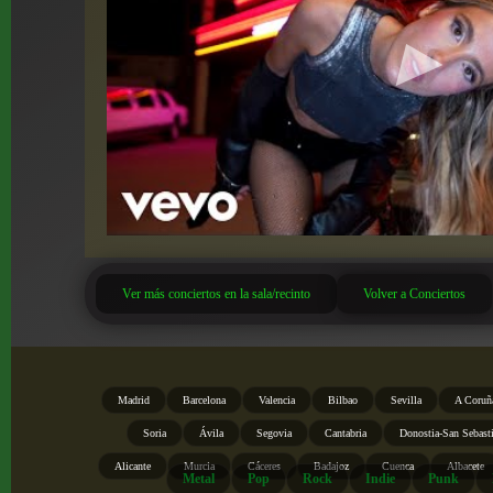
Ver más conciertos en la sala/recinto
Volver a Conciertos
Madrid
Barcelona
Valencia
Bilbao
Sevilla
A Coruñ
Soria
Ávila
Segovia
Cantabria
Donostia-San Sebast
Alicante
Murcia
Cáceres
Badajoz
Cuenca
Albacete
Metal
Pop
Rock
Indie
Punk