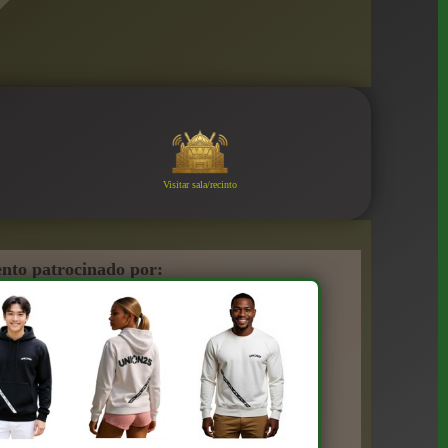
Visitar sala/recinto
nto patrocinado por: