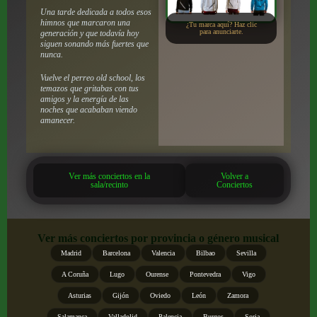
Una tarde dedicada a todos esos
himnos que marcaron una
¿Tu marca aquí? Haz clic
para anunciarte.
generación y que todavía hoy
siguen sonando más fuertes que
nunca.
Vuelve el perreo old school, los
temazos que gritabas con tus
amigos y la energía de las
noches que acababan viendo
amanecer.
Ver más conciertos en la
Volver a
sala/recinto
Conciertos
Ver más conciertos por provincia o género musical
Madrid
Barcelona
Valencia
Bilbao
Sevilla
A Coruña
Lugo
Ourense
Pontevedra
Vigo
Asturias
Gijón
Oviedo
León
Zamora
Salamanca
Valladolid
Palencia
Burgos
Soria