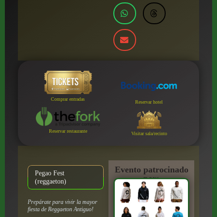
Comprar entradas
Reservar hotel
Reservar restaurante
Visitar sala/recinto
Evento patrocinado
Pegao Fest
por:
(reggaeton)
Prepárate para vivir la mayor
fiesta de Reggaeton Antiguo!