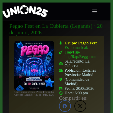
Pegao Fest en La Cubierta (Leganés) · 20
de junio, 2026
Grupo:
Pegao Fest
Estilo musical:
Trap/Hip-
hop/Rap/Reggaeton
Sala/recinto:
La
Cubierta
Población:
Leganés
Provincia:
Madrid
(Comunidad de
Madrid)
Fecha:
20/06/2026
Cartel oficial evento: Pegao Fest en La
Hora:
6:00 pm
Cubierta (Leganés) · 20 de junio, 2026
Compartir en: