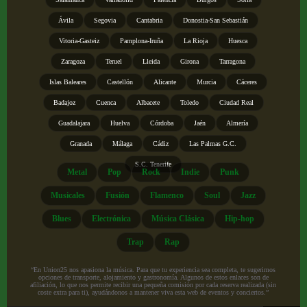
Ávila
Segovia
Cantabria
Donostia-San Sebastián
Vitoria-Gasteiz
Pamplona-Iruña
La Rioja
Huesca
Zaragoza
Teruel
Lleida
Girona
Tarragona
Islas Baleares
Castellón
Alicante
Murcia
Cáceres
Badajoz
Cuenca
Albacete
Toledo
Ciudad Real
Guadalajara
Huelva
Córdoba
Jaén
Almería
Granada
Málaga
Cádiz
Las Palmas G.C.
S.C. Tenerife
Metal
Pop
Rock
Indie
Punk
Musicales
Fusión
Flamenco
Soul
Jazz
Blues
Electrónica
Música Clásica
Hip-hop
Trap
Rap
“En Union25 nos apasiona la música. Para que tu experiencia sea completa, te sugerimos
opciones de transporte, alojamiento y gastronomía. Algunos de estos enlaces son de
afiliación, lo que nos permite recibir una pequeña comisión por cada reserva realizada (sin
coste extra para ti), ayudándonos a mantener viva esta web de eventos y conciertos.”