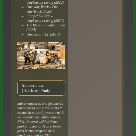
Unpleasant Living (2022)
One Way Track – One
Way Track (2020)
L’appel Du Vide –
Unpleasant Living (2022)
The Blues – Familia Finito
(2024)
Hardhead – EP (2017)
Subterranean
(Hardcore Punk)
Subterranean es una formación
barcelonesa que surge como la
evolución natural y necesaria de
los legendarios Subterranean
Kids, pioneros del hardcore
punk en España. Tras el breve
pero intenso regreso de la
banda original en 2023,