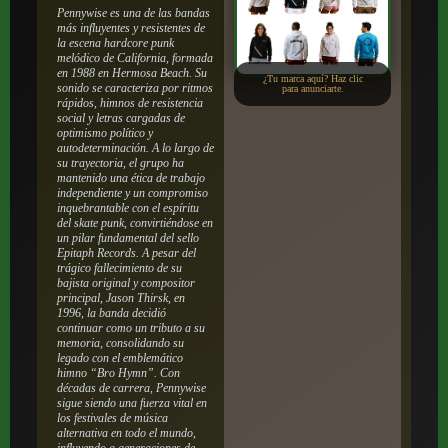
Pennywise es una de las bandas
más influyentes y resistentes de
la escena hardcore punk
melódico de California, formada
en 1988 en Hermosa Beach. Su
¿Tu marca aquí? Haz clic
sonido se caracteriza por ritmos
para anunciarte.
rápidos, himnos de resistencia
social y letras cargadas de
optimismo político y
autodeterminación. A lo largo de
su trayectoria, el grupo ha
mantenido una ética de trabajo
independiente y un compromiso
inquebrantable con el espíritu
del skate punk, convirtiéndose en
un pilar fundamental del sello
Epitaph Records. A pesar del
trágico fallecimiento de su
bajista original y compositor
principal, Jason Thirsk, en
1996, la banda decidió
continuar como un tributo a su
memoria, consolidando su
legado con el emblemático
himno “Bro Hymn”. Con
décadas de carrera, Pennywise
sigue siendo una fuerza vital en
los festivales de música
alternativa en todo el mundo,
influyendo a generaciones de