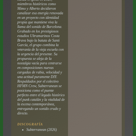
miembros históricos como
Mimo y Alberto decidieron
canalizar esa energía renovada
en un proyecto con identidad
propia que mantiene viva la
llama del sonido de Barcelona.
Grabado en los prestigiosos
estudios Ultramarinos Costa
Brava bajo la batuta de Santi
García, el grupo combina la
veteranía de la vieja escuela con
la urgencia del presente. Su
propuesta se aleja de la
nostalgia vacía para centrarse
en composiciones nuevas
cargadas de rabia, velocidad y
una actitud puramente DIY.
Respaldados por el colectivo
HFMN Crew, Subterranean se
posiciona como el puente
perfecto entre el legado histórico
del punk catalán y la vitalidad de
la escena contemporánea,
entregando un sonido crudo y
directo.
DISCOGRAFÍA
Subterranean (2026)