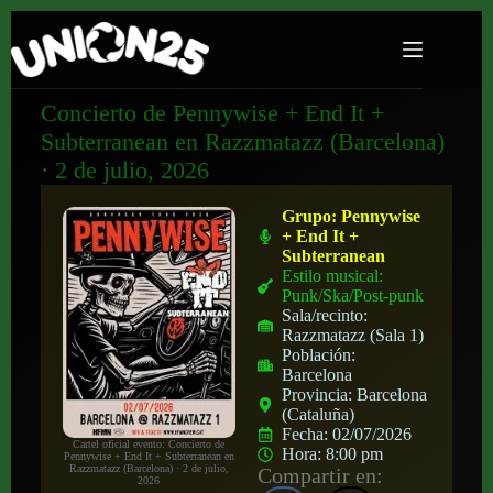
Concierto de Pennywise + End It +
Subterranean en Razzmatazz (Barcelona)
· 2 de julio, 2026
Grupo:
Pennywise
+ End It +
Subterranean
Estilo musical:
Punk/Ska/Post-punk
Sala/recinto:
Razzmatazz (Sala 1)
Población:
Barcelona
Provincia:
Barcelona
(Cataluña)
Fecha:
02/07/2026
Cartel oficial evento: Concierto de
Hora:
8:00 pm
Pennywise + End It + Subterranean en
Razzmatazz (Barcelona) · 2 de julio,
Compartir en:
2026