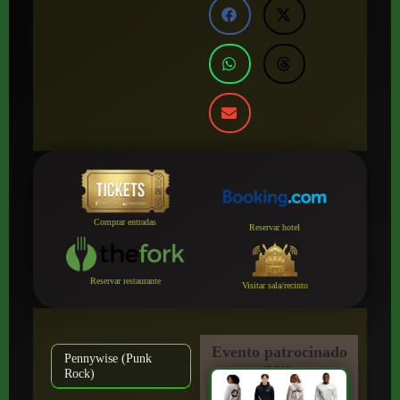
Comprar entradas
Reservar hotel
Reservar restaurante
Visitar sala/recinto
Evento patrocinado
Pennywise (Punk
por:
Rock)