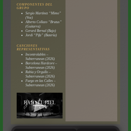
COMPONENTES DEL
GRUPO
Sergio Martínez “Mimo”
(Voz)
Alberto Collazo “Brutus”
(Guitarra)
Gerard Bernal (Bajo)
Jordi “Pifa” (Batería)
CANCIONES
REPRESENTATIVAS
Incontrolables –
Subterranean (2026)
Barcelona Hardcore –
Subterranean (2026)
Rabia y Orgullo –
Subterranean (2026)
Fuego en las Calles –
Subterranean (2026)