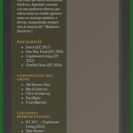
hardcore, logrando conectar
con una audiencia diversa que
valora tanto su sonido agresivo
como su mensaje auténtico y
directo, manteniendo siempre
viva la esencia del “Baltimore
Hardcore”.
DISCOGRAFÍA
End It (EP, 2017)
One Way Track (EP, 2020)
Unpleasant Living (EP,
2022)
Familia Finito (EP, 2024)
COMPONENTES DEL
GRUPO
Akil Kasem (Voz)
Ray (Guitarra)
Chris (Guitarra)
Pat (Bajo)
Fred (Batería)
CANCIONES
REPRESENTATIVAS
B.C.H.C. – Unpleasant
Living (2022)
Hate Runner –