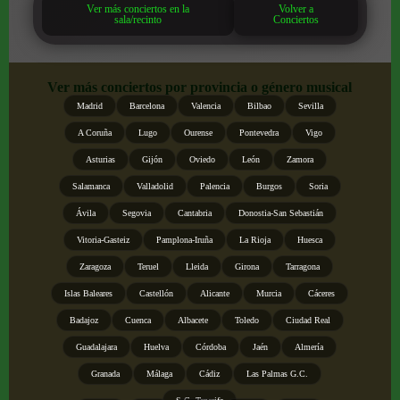
Ver más conciertos en la
Volver a
sala/recinto
Conciertos
Ver más conciertos por provincia o género musical
Madrid
Barcelona
Valencia
Bilbao
Sevilla
A Coruña
Lugo
Ourense
Pontevedra
Vigo
Asturias
Gijón
Oviedo
León
Zamora
Salamanca
Valladolid
Palencia
Burgos
Soria
Ávila
Segovia
Cantabria
Donostia-San Sebastián
Vitoria-Gasteiz
Pamplona-Iruña
La Rioja
Huesca
Zaragoza
Teruel
Lleida
Girona
Tarragona
Islas Baleares
Castellón
Alicante
Murcia
Cáceres
Badajoz
Cuenca
Albacete
Toledo
Ciudad Real
Guadalajara
Huelva
Córdoba
Jaén
Almería
Granada
Málaga
Cádiz
Las Palmas G.C.