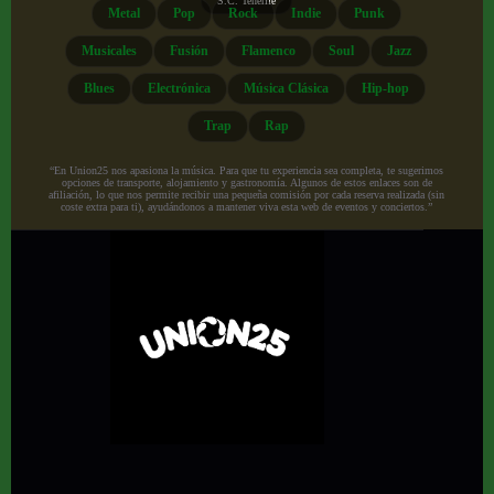
S.C. Tenerife
Metal
Pop
Rock
Indie
Punk
Musicales
Fusión
Flamenco
Soul
Jazz
Blues
Electrónica
Música Clásica
Hip-hop
Trap
Rap
“En Union25 nos apasiona la música. Para que tu experiencia sea completa, te sugerimos
opciones de transporte, alojamiento y gastronomía. Algunos de estos enlaces son de
afiliación, lo que nos permite recibir una pequeña comisión por cada reserva realizada (sin
coste extra para ti), ayudándonos a mantener viva esta web de eventos y conciertos.”