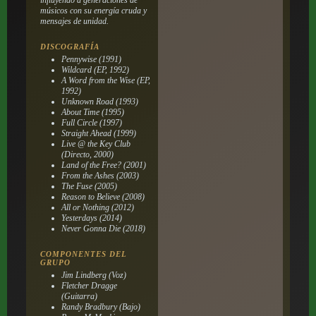
músicos con su energía cruda y
mensajes de unidad.
DISCOGRAFÍA
Pennywise (1991)
Wildcard (EP, 1992)
A Word from the Wise (EP,
1992)
Unknown Road (1993)
About Time (1995)
Full Circle (1997)
Straight Ahead (1999)
Live @ the Key Club
(Directo, 2000)
Land of the Free? (2001)
From the Ashes (2003)
The Fuse (2005)
Reason to Believe (2008)
All or Nothing (2012)
Yesterdays (2014)
Never Gonna Die (2018)
COMPONENTES DEL
GRUPO
Jim Lindberg (Voz)
Fletcher Dragge
(Guitarra)
Randy Bradbury (Bajo)