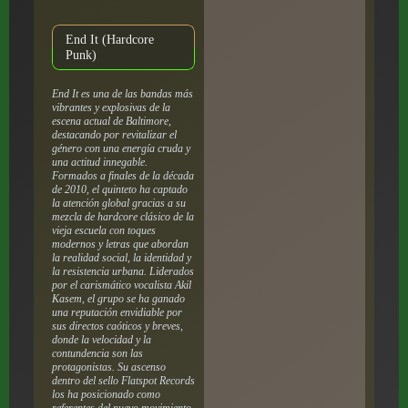
End It (Hardcore
Punk)
End It es una de las bandas más
vibrantes y explosivas de la
escena actual de Baltimore,
destacando por revitalizar el
género con una energía cruda y
una actitud innegable.
Formados a finales de la década
de 2010, el quinteto ha captado
la atención global gracias a su
mezcla de hardcore clásico de la
vieja escuela con toques
modernos y letras que abordan
la realidad social, la identidad y
la resistencia urbana. Liderados
por el carismático vocalista Akil
Kasem, el grupo se ha ganado
una reputación envidiable por
sus directos caóticos y breves,
donde la velocidad y la
contundencia son las
protagonistas. Su ascenso
dentro del sello Flatspot Records
los ha posicionado como
referentes del nuevo movimiento