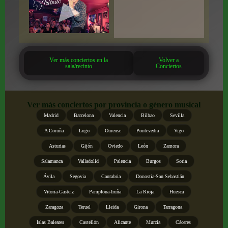
Ver más conciertos en la
Volver a
sala/recinto
Conciertos
Ver más conciertos por provincia o género musical
Madrid
Barcelona
Valencia
Bilbao
Sevilla
A Coruña
Lugo
Ourense
Pontevedra
Vigo
Asturias
Gijón
Oviedo
León
Zamora
Salamanca
Valladolid
Palencia
Burgos
Soria
Ávila
Segovia
Cantabria
Donostia-San Sebastián
Vitoria-Gasteiz
Pamplona-Iruña
La Rioja
Huesca
Zaragoza
Teruel
Lleida
Girona
Tarragona
Islas Baleares
Castellón
Alicante
Murcia
Cáceres