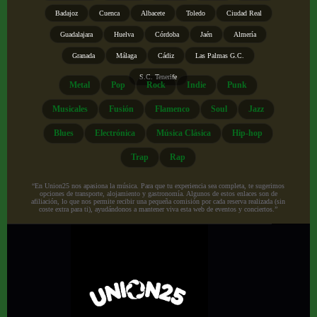
Badajoz
Cuenca
Albacete
Toledo
Ciudad Real
Guadalajara
Huelva
Córdoba
Jaén
Almería
Granada
Málaga
Cádiz
Las Palmas G.C.
S.C. Tenerife
Metal
Pop
Rock
Indie
Punk
Musicales
Fusión
Flamenco
Soul
Jazz
Blues
Electrónica
Música Clásica
Hip-hop
Trap
Rap
“En Union25 nos apasiona la música. Para que tu experiencia sea completa, te sugerimos
opciones de transporte, alojamiento y gastronomía. Algunos de estos enlaces son de
afiliación, lo que nos permite recibir una pequeña comisión por cada reserva realizada (sin
coste extra para ti), ayudándonos a mantener viva esta web de eventos y conciertos.”