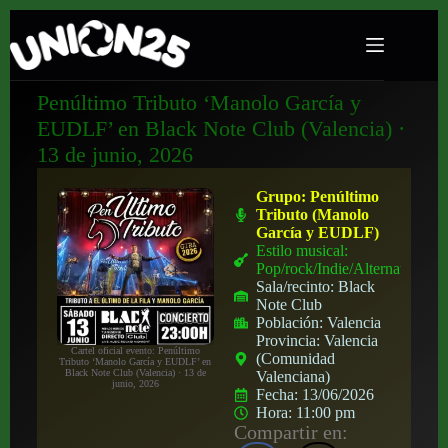
Penúltimo Tributo ‘Manolo García y
EUDLF’ en Black Note Club (Valencia) ·
13 de junio, 2026
Grupo:
Penúltimo
Tributo (Manolo
García y EUDLF)
Estilo musical:
Pop/rock/Indie/Alternativo
Sala/recinto:
Black
Note Club
Población:
Valencia
Provincia:
Valencia
Cartel oficial evento: Penúltimo
(Comunidad
Tributo ‘Manolo García y EUDLF’ en
Black Note Club (Valencia) · 13 de
Valenciana)
junio, 2026
Fecha:
13/06/2026
Hora:
11:00 pm
Compartir en: