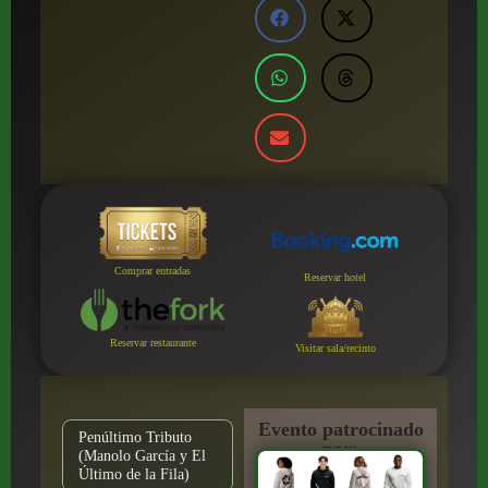
Comprar entradas
Reservar hotel
Reservar restaurante
Visitar sala/recinto
Evento patrocinado
Penúltimo Tributo
por:
(Manolo García y El
Último de la Fila)