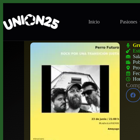
Inicio
Pasiones
Concierto de Perro Futuro en Plaza de la
Gr
Est
Sal
Pob
Pro
Fe
Ho
Compa