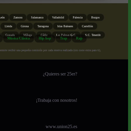
León
Zamora
Salamanca
Valladolid
Palencia
Burgos
Lleida
Girona
Tarragona
Islas Baleares
Castellón
Granada
Málaga
Cádiz
Las Palmas G.C.
S.C. Tenerife
Música Clásica
Hip-hop
Trap
Rap
ite recibir una pequeña comisión por cada reserva realizada (sin coste extra para ti),
¿Quieres ser 25er?
¡
Trabaja con nosotros!
www.union25.es