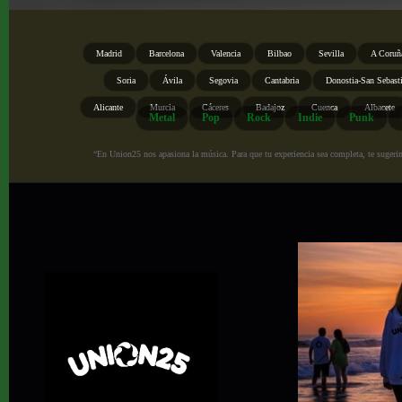
Madrid
Barcelona
Valencia
Bilbao
Sevilla
A Coruñ
Soria
Ávila
Segovia
Cantabria
Donostia-San Sebast
Alicante
Murcia
Cáceres
Badajoz
Cuenca
Albacete
Metal
Pop
Rock
Indie
Punk
“En Union25 nos apasiona la música. Para que tu experiencia sea completa, te sugerimo