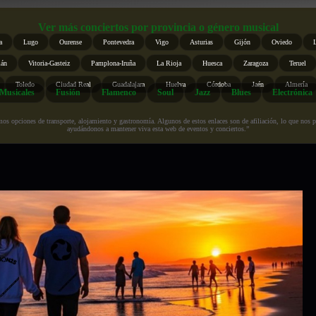
Ver más conciertos por provincia o género musical
a
Lugo
Ourense
Pontevedra
Vigo
Asturias
Gijón
Oviedo
ián
Vitoria-Gasteiz
Pamplona-Iruña
La Rioja
Huesca
Zaragoza
Teruel
Toledo
Ciudad Real
Guadalajara
Huelva
Córdoba
Jaén
Almería
Musicales
Fusión
Flamenco
Soul
Jazz
Blues
Electrónica
s opciones de transporte, alojamiento y gastronomía. Algunos de estos enlaces son de afiliación, lo que nos perm
ayudándonos a mantener viva esta web de eventos y conciertos.”