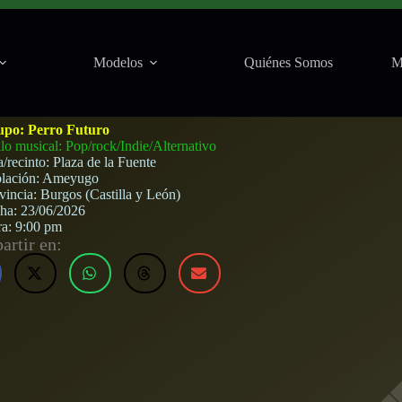
Modelos
Quiénes Somos
M
 Fuente (Ameyugo) · 23 de junio, 2026
upo:
Perro Futuro
ilo musical: Pop/rock/Indie/Alternativo
a/recinto:
Plaza de la Fuente
lación:
Ameyugo
vincia:
Burgos (Castilla y León)
cha:
23/06/2026
ra:
9:00 pm
rtir en: