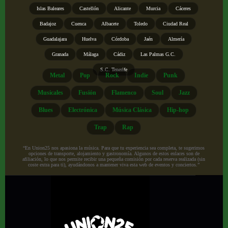
Islas Baleares
Castellón
Alicante
Murcia
Cáceres
Badajoz
Cuenca
Albacete
Toledo
Ciudad Real
Guadalajara
Huelva
Córdoba
Jaén
Almería
Granada
Málaga
Cádiz
Las Palmas G.C.
S.C. Tenerife
Metal
Pop
Rock
Indie
Punk
Musicales
Fusión
Flamenco
Soul
Jazz
Blues
Electrónica
Música Clásica
Hip-hop
Trap
Rap
“En Union25 nos apasiona la música. Para que tu experiencia sea completa, te sugerimos
opciones de transporte, alojamiento y gastronomía. Algunos de estos enlaces son de
afiliación, lo que nos permite recibir una pequeña comisión por cada reserva realizada (sin
coste extra para ti), ayudándonos a mantener viva esta web de eventos y conciertos.”