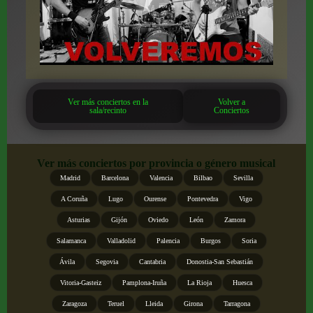
Ver más conciertos en la
Volver a
sala/recinto
Conciertos
Ver más conciertos por provincia o género musical
Madrid
Barcelona
Valencia
Bilbao
Sevilla
A Coruña
Lugo
Ourense
Pontevedra
Vigo
Asturias
Gijón
Oviedo
León
Zamora
Salamanca
Valladolid
Palencia
Burgos
Soria
Ávila
Segovia
Cantabria
Donostia-San Sebastián
Vitoria-Gasteiz
Pamplona-Iruña
La Rioja
Huesca
Zaragoza
Teruel
Lleida
Girona
Tarragona