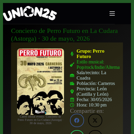
Concierto de Perro Futuro en La Cudara
(Astorga) · 30 de mayo, 2026
Grupo:
Perro
Futuro
Estilo musical:
Pop/rock/Indie/Alternativo
Sala/recinto:
La
Cuadra
Población:
Carneros
Provincia:
León
(Castilla y León)
Fecha:
30/05/2026
Hora:
10:30 pm
Compartir en:
Cartel oficial evento: Concierto de
Perro Futuro en La Cudara (Astorga) ·
30 de mayo, 2026