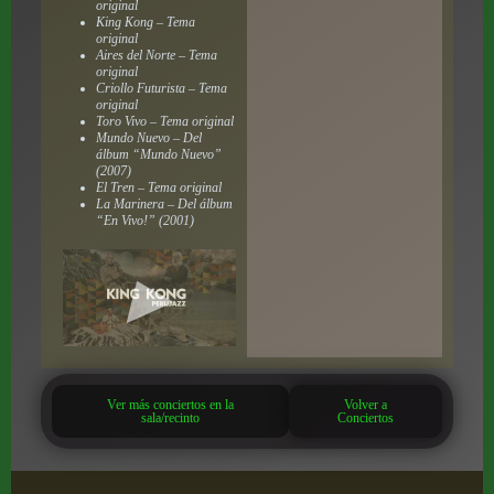
original
King Kong – Tema
original
Aires del Norte – Tema
original
Criollo Futurista – Tema
original
Toro Vivo – Tema original
Mundo Nuevo – Del
álbum “Mundo Nuevo”
(2007)
El Tren – Tema original
La Marinera – Del álbum
“En Vivo!” (2001)
Ver más conciertos en la
Volver a
sala/recinto
Conciertos