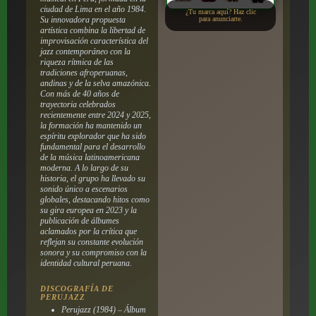
ciudad de Lima en el año 1984.
¿Tu marca aquí? Haz clic
Su innovadora propuesta
para anunciarte.
artística combina la libertad de
improvisación característica del
jazz contemporáneo con la
riqueza rítmica de las
tradiciones afroperuanas,
andinas y de la selva amazónica.
Con más de 40 años de
trayectoria celebrados
recientemente entre 2024 y 2025,
la formación ha mantenido un
espíritu explorador que ha sido
fundamental para el desarrollo
de la música latinoamericana
moderna. A lo largo de su
historia, el grupo ha llevado su
sonido único a escenarios
globales, destacando hitos como
su gira europea en 2023 y la
publicación de álbumes
aclamados por la crítica que
reflejan su constante evolución
sonora y su compromiso con la
identidad cultural peruana.
DISCOGRAFÍA DE
PERUJAZZ
Perujazz (1984) – Álbum