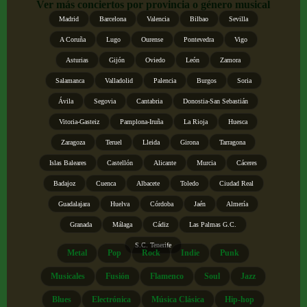
Ver más conciertos por provincia o género musical
Madrid
Barcelona
Valencia
Bilbao
Sevilla
A Coruña
Lugo
Ourense
Pontevedra
Vigo
Asturias
Gijón
Oviedo
León
Zamora
Salamanca
Valladolid
Palencia
Burgos
Soria
Ávila
Segovia
Cantabria
Donostia-San Sebastián
Vitoria-Gasteiz
Pamplona-Iruña
La Rioja
Huesca
Zaragoza
Teruel
Lleida
Girona
Tarragona
Islas Baleares
Castellón
Alicante
Murcia
Cáceres
Badajoz
Cuenca
Albacete
Toledo
Ciudad Real
Guadalajara
Huelva
Córdoba
Jaén
Almería
Granada
Málaga
Cádiz
Las Palmas G.C.
S.C. Tenerife
Metal
Pop
Rock
Indie
Punk
Musicales
Fusión
Flamenco
Soul
Jazz
Blues
Electrónica
Música Clásica
Hip-hop