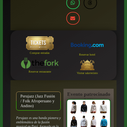
Comprar entradas
Reservar hotel
Reservar restaurante
Visitar sala/recinto
Evento patrocinado
Perujazz (Jazz Fusión
por:
/ Folk Afroperuano y
Andino)
Perujazz es una banda pionera y
emblemática de la fusión
musical en Perú, formada en la