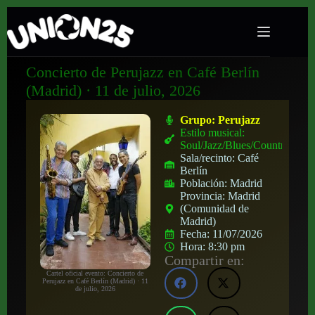
Concierto de Perujazz en Café Berlín
(Madrid) · 11 de julio, 2026
Grupo:
Perujazz
Estilo musical:
Soul/Jazz/Blues/Country
Sala/recinto:
Café
Berlín
Población:
Madrid
Provincia:
Madrid
(Comunidad de
Madrid)
Fecha:
11/07/2026
Hora:
8:30 pm
Compartir en:
Cartel oficial evento: Concierto de
Perujazz en Café Berlín (Madrid) · 11
de julio, 2026