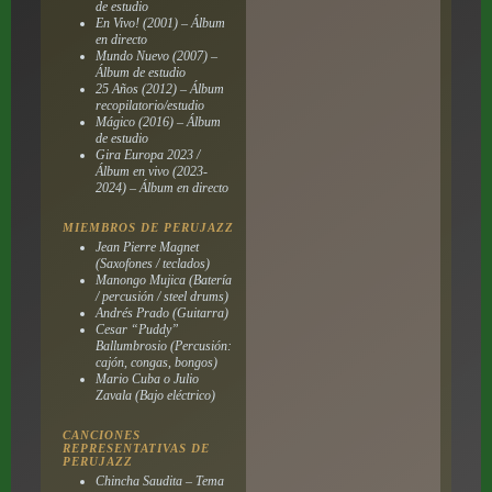
de estudio
En Vivo! (2001) – Álbum
en directo
Mundo Nuevo (2007) –
Álbum de estudio
25 Años (2012) – Álbum
recopilatorio/estudio
Mágico (2016) – Álbum
de estudio
Gira Europa 2023 /
Álbum en vivo (2023-
2024) – Álbum en directo
MIEMBROS DE PERUJAZZ
Jean Pierre Magnet
(Saxofones / teclados)
Manongo Mujica (Batería
/ percusión / steel drums)
Andrés Prado (Guitarra)
Cesar “Puddy”
Ballumbrosio (Percusión:
cajón, congas, bongos)
Mario Cuba o Julio
Zavala (Bajo eléctrico)
CANCIONES
REPRESENTATIVAS DE
PERUJAZZ
Chincha Saudita – Tema