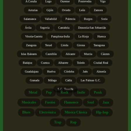
A Coruña
Lugo
Ourense
Pontevedra
Vigo
Asturias
Gijón
Oviedo
León
Zamora
Salamanca
Valladolid
Palencia
Burgos
Soria
Ávila
Segovia
Cantabria
Donostia-San Sebastián
Vitoria-Gasteiz
Pamplona-Iruña
La Rioja
Huesca
Zaragoza
Teruel
Lleida
Girona
Tarragona
Islas Baleares
Castellón
Alicante
Murcia
Cáceres
Badajoz
Cuenca
Albacete
Toledo
Ciudad Real
Guadalajara
Huelva
Córdoba
Jaén
Almería
Granada
Málaga
Cádiz
Las Palmas G.C.
S.C. Tenerife
Metal
Pop
Rock
Indie
Punk
Musicales
Fusión
Flamenco
Soul
Jazz
Blues
Electrónica
Música Clásica
Hip-hop
Trap
Rap