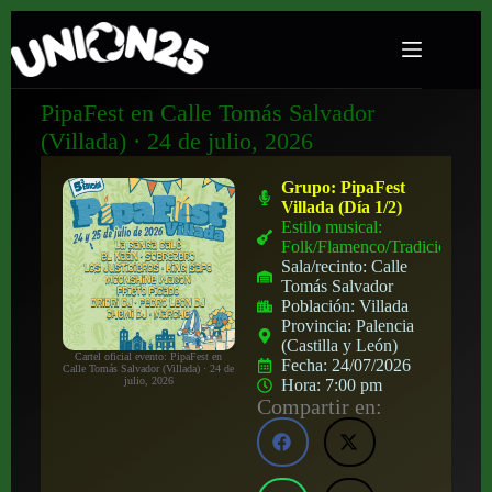
PipaFest en Calle Tomás Salvador
(Villada) · 24 de julio, 2026
Grupo:
PipaFest
Villada (Día 1/2)
Estilo musical:
Folk/Flamenco/Tradicional
Sala/recinto:
Calle
Tomás Salvador
Población:
Villada
Provincia:
Palencia
(Castilla y León)
Cartel oficial evento: PipaFest en
Fecha:
24/07/2026
Calle Tomás Salvador (Villada) · 24 de
julio, 2026
Hora:
7:00 pm
Compartir en: