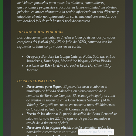
actividades paralelas para todos los públicos, como talleres,
gastronomía y propuestas enfocadas en la sostenibilidad. Su objetivo
principal es atraer visitantes a la región ofreciendo un ocio diferente y
adaptado al entorno, afianzando un cartel nacional con sonidos que
van desde el folk de raíz hasta el rock de carretera.
DISTRIBUCIÓN POR DÍAS
Las actuaciones musicales se dividen a lo largo de las dos jornadas
completas del festival (24 y 25 de julio de 2026), contando con los
siguientes artistas confirmados en su cartel:
Grupos y Bandas:
La Ganga Calé, El Naán, Sobrezero, Los
Justicieros, King Sapo, Moonshine Wagon y Prieto Picado.
Sesiones de DJs:
DriDri DJ, Pedro Leon DJ, Chemi DJ y
Marche.
OTRA INFORMACIÓN
Direcciones para llegar:
El festival se lleva a cabo en el
municipio de Villada (Palencia), en pleno corazón de la
comarca de Tierra de Campos. El recinto principal y su zona
de eventos se localizan en la Calle Tomás Salvador (34340,
Villada). Geográficamente se encuentra a unos 45 kilómetros
de la capital palentina y a 70 kilómetros de León.
Precio de los abonos:
El precio de salida del Bono General se
sitúa en torno a los 22,44 € (gastos de gestión incluidos a
través de la tiquetera oficial).
Dirección de la página oficial:
Puedes consultar todas las
novedades directamente en su web:
www.pipafest.es
.